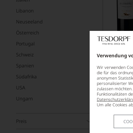
Libanon
Neuseeland
Österreich
Portugal
Schweiz
2018
Verwendung vo
Viñedo Ch
Spanien
VALLE DEL 
Wir verwenden Cook
die für das ordnun
Südafrika
anonymen Statistik
personalisierter W
USA
zulassen möchten. 
Funktionalitäten d
Ungarn
Datenschutzerklär
Um alle Cookies ab
Preis
COO