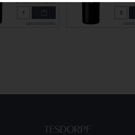
pro Flasche (1.5l),
€ 466,00
/L
Lebensmittel­angaben
Lebensm