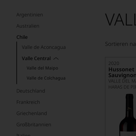
VAL
Argentinien
Australien
Chile
Sortieren na
Valle de Aconcagua
Valle Central
2020
Valle del Maipo
Hussonet
Sauvignon
Valle de Colchagua
VALLE DEL M
HARAS DE P
Deutschland
Frankreich
Griechenland
Großbritannien
Italien