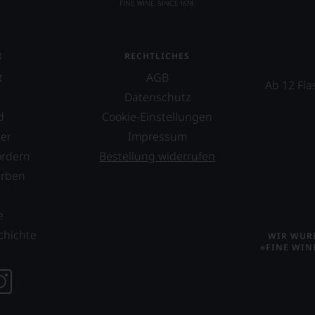
E
RECHTLICHES
t
AGB
Ab 12 Fla
Datenschutz
d
Cookie-Einstellungen
er
Impressum
ordern
Bestellung widerrufen
erben
s
e
chichte
WIR WURD
»FINE WIN