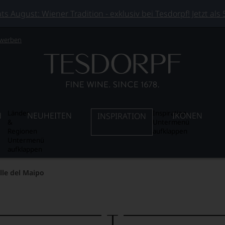
 August: Wiener Tradition - exklusiv bei Tesdorpf! Jetzt als
 werben
Länder
Inspiration
N
NEUHEITEN
IKONEN
INSPIRATION
&
Untermenü
Regionen
aufklappen
Untermenü
aufklappen
lle del Maipo