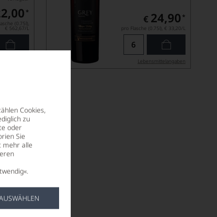
2,00
*
24,90
*
€
asche (0.75l),
€ 562,67
/L
pro Flasche (0.75l),
€ 33,20
/L
ittel­angaben
Lebensmittel­angaben
zählen Cookies,
diglich zu
te oder
rien Sie
t mehr alle
seren
twendig«.
026 lieferbar
 AUSWÄHLEN
0,00
*
asche (0.75l),