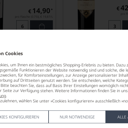
42
€
14,90
*
€
pro Fl
pro Flasche (0.75l),
€ 19,87
/L
Lebensmittel­angaben
Lebensm
2023
n Cookies
adwick
Viñedo Chadwick
MAIPO, MAGNUM
VALLE DEL MAIPO
ies, um Ihnen ein bestmögliches Shopping-Erlebnis zu bieten. Dazu 
gsgemäße Funktionieren der Website notwendig sind und solche, die le
zwecken, für Komforteinstellungen, zur Anzeige personalisierter Inhal
erbung auf Drittseiten genutzt werden. Sie entscheiden, welche Katego
Bitte beachten Sie, dass auf Basis Ihrer Einstellungen womöglich nich
er Seite zur Verfügung stehen. Weitere Informationen finden Sie in un
ung
.
zulehnen, wählen Sie unter »Cookies konfigurieren« ausschließlich »no
nur noch 3 Flaschen
Ab 01.09.2
verfügbar
KIES KONFIGURIEREN
NUR NOTWENDIGE
ALLE
42
€
699,00
*
€
pro Fl