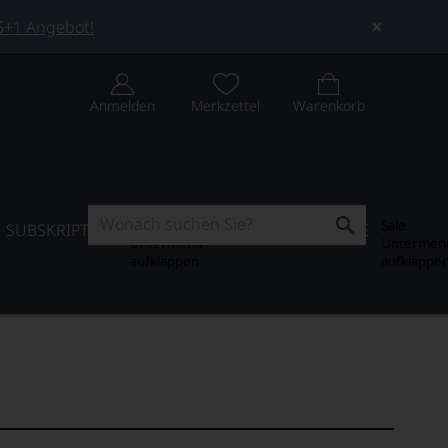
 5+1 Angebot!
Anmelden
Merkzettel
Warenkorb
Subskription
Sale
SUBSKRIPTION
WEIN-JOURNAL
SALE
Untermenü
Untermen
aufklappen
aufklappe