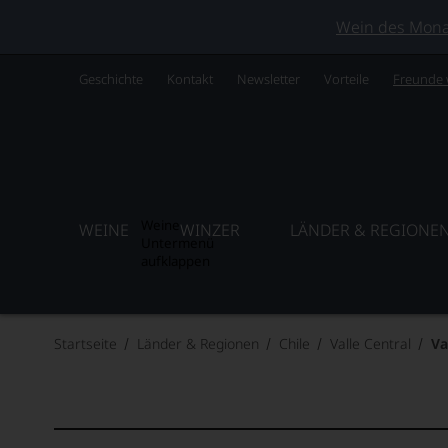
Wein des Monats
Geschichte
Kontakt
Newsletter
Vorteile
Freunde
Weine
WEINE
WINZER
LÄNDER & REGIONE
Untermenü
aufklappen
Startseite
Länder & Regionen
Chile
Valle Central
Va