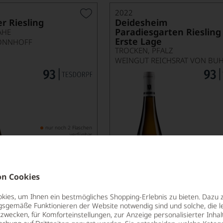
2022
r Riesling
Deidesheim
Paradiesgarten Riesling
AHE
Erste Lage
ÖNNHOFF
TROCKEN, PFALZ
WEINGUT REICHSRAT VON BU
nur noch 2 Flaschen
verfügbar
Ab-Hof-Preis
A
16,50
*
€
€
pro Flasche (0.75l),
€ 22,00
/L
pro Flasche (0.7
n Cookies
ies, um Ihnen ein bestmögliches Shopping-Erlebnis zu bieten. Dazu 
Lebensmittel­angaben
Lebensm
gsgemäße Funktionieren der Website notwendig sind und solche, die le
zwecken, für Komforteinstellungen, zur Anzeige personalisierter Inhal