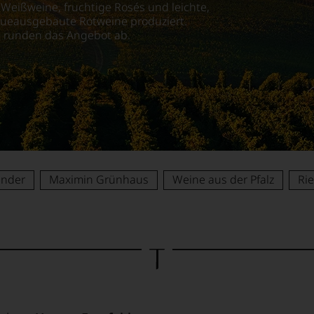
 Weißweine, fruchtige Rosés und leichte,
iqueausgebaute Rotweine produziert.
ne runden das Angebot ab.
nder
Maximin Grünhaus
Weine aus der Pfalz
Rie