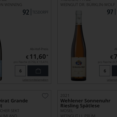
ON WINNING
WEINGUT DR. BÜRKLIN-WOLF
Ab-Hof-Preis
A
11,60
*
€
€
pro Flasche (0.75l),
€ 15,47
/L
pro Flasche (0.7
Lebensmittel­angaben
Lebensm
2021
virat Grande
Wehlener Sonnenuhr
t
Riesling Spätlese
CHER SEKT
MOSEL
RAUMLAND
WEINGUT J.J. PRÜM