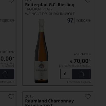
Reiterpfad G.C. Riesling
TROCKEN, PFALZ
WEINGUT DR. BÜRKLIN-WOLF
b-Hof-Preis
Ab-Hof-Preis
90,00
*
70,00
*
€
asche (0.75l),
€ 120,00
/L
pro Flasche (0.75l),
€ 93,33
/L
ittel­angaben
Lebensmittel­angaben
2015
Raumland Chardonnay
Réserve Sekt