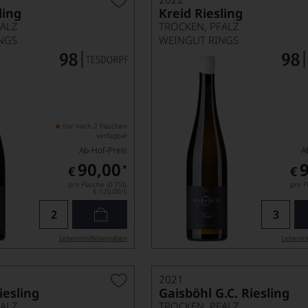
ling
Kreid Riesling
FALZ
TROCKEN, PFALZ
NGS
WEINGUT RINGS
nur noch 2 Flaschen
verfügbar
Ab-Hof-Preis
A
90,00
*
€
€
pro Flasche (0.75l),
pro Fl
€ 120,00
/L
Lebensmittel­angaben
Lebensm
2021
iesling
Gaisböhl G.C. Riesling
FALZ
TROCKEN, PFALZ