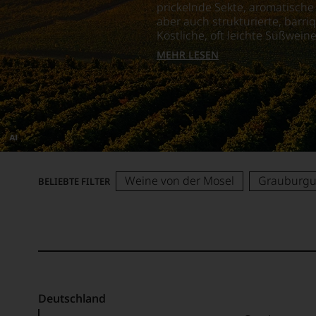
prickelnde Sekte, aromatische
aber auch strukturierte, barr
Köstliche, oft leichte Süßwei
MEHR LESEN
Dieses
Bild
wurde
Weine von der Mosel
Grauburgu
BELIEBTE FILTER
mithilfe
von
KI
verändert.
Deutschland