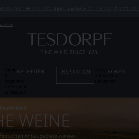
 August: Wiener Tradition - exklusiv bei Tesdorpf! Jetzt als
 werben
Länder
Inspiration
N
NEUHEITEN
IKONEN
INSPIRATION
&
Untermenü
Regionen
aufklappen
Untermenü
aufklappen
Deutschland
E WEINE
n deutschen Anbaugebiete werden