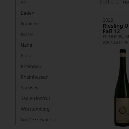
Sortieren na
Ahr
Baden
2022
Franken
Riesling 
Faß 12
Mosel
FEINHERB, 
WEINGUT PE
Nahe
Pfalz
Rheingau
Rheinhessen
Sachsen
Saale-Unstrut
Württemberg
Große Gewächse