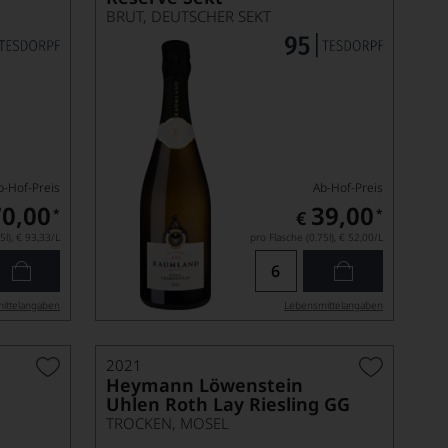
BRUT, DEUTSCHER SEKT
b-Hof-Preis
Ab-Hof-Preis
70,00
39,00
*
*
€
5l),
€ 93,33
/L
pro Flasche (0.75l),
€ 52,00
/L
ittel­angaben
Lebensmittel­angaben
2021
Heymann Löwenstein
Uhlen Roth Lay Riesling GG
TROCKEN, MOSEL