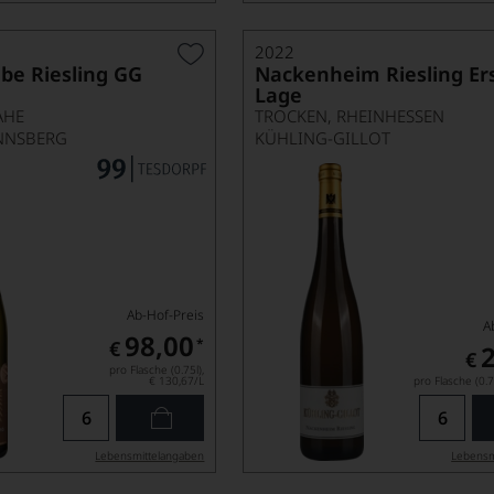
2022
be Riesling GG
Nackenheim Riesling Er
Lage
AHE
TROCKEN, RHEINHESSEN
NNSBERG
KÜHLING-GILLOT
Ab-Hof-Preis
A
98,00
*
€
€
pro Flasche (0.75l),
€ 130,67
/L
pro Flasche (0.7
Lebensmittel­angaben
Lebensm