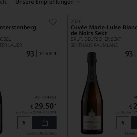
ch:
Unsere Empfehlungen
2020
Unterstenberg
Cuvée Marie-Luise Blan
de Noirs Sekt
MOSEL
BRUT, DEUTSCHER SEKT
TER LAUER
SEKTHAUS RAUMLAND
Ab-Hof-Preis
A
29,50
*
€
€
pro Flasche (0.75l),
€ 39,33
/L
pro Flasche (0.7
Lebensmittel­angaben
Lebensm