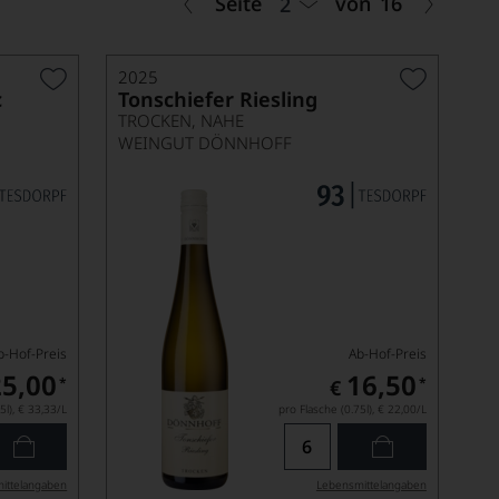
Seite
von
16
2
2025
c
Tonschiefer Riesling
TROCKEN, NAHE
WEINGUT DÖNNHOFF
b-Hof-Preis
Ab-Hof-Preis
25,00
16,50
*
*
€
5l),
€ 33,33
/L
pro Flasche (0.75l),
€ 22,00
/L
ittel­angaben
Lebensmittel­angaben