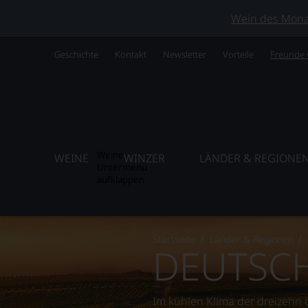
Wein des Monats
Geschichte
Kontakt
Newsletter
Vorteile
Freunde
Weine
WEINE
WINZER
LÄNDER & REGIONE
Untermenü
aufklappen
Startseite
Länder & Regionen
DEUTSCH
Im kühlen Klima der dreizeh