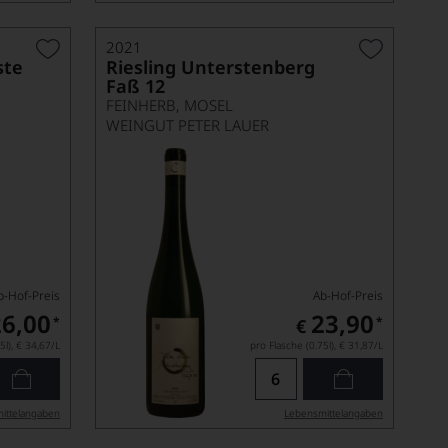
2021
ste
Riesling Unterstenberg
Faß 12
FEINHERB, MOSEL
WEINGUT PETER LAUER
b-Hof-Preis
Ab-Hof-Preis
26,00
23,90
*
*
€
5l),
€ 34,67
/L
pro Flasche (0.75l),
€ 31,87
/L
ittel­angaben
Lebensmittel­angaben