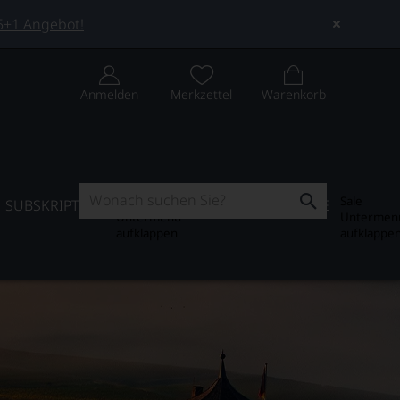
 5+1 Angebot!
Anmelden
Merkzettel
Warenkorb
Subskription
Sale
SUBSKRIPTION
WEIN-JOURNAL
SALE
Untermenü
Untermen
aufklappen
aufklappe