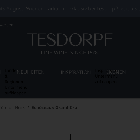
 August: Wiener Tradition - exklusiv bei Tesdorpf! Jetzt als
 werben
Länder
Inspiration
N
NEUHEITEN
IKONEN
INSPIRATION
&
Untermenü
Regionen
aufklappen
Untermenü
aufklappen
Côte de Nuits
Echézeaux Grand Cru