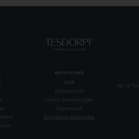
E
RECHTLICHES
t
AGB
Ab 12 Fla
Datenschutz
d
Cookie-Einstellungen
er
Impressum
ordern
Bestellung widerrufen
erben
s