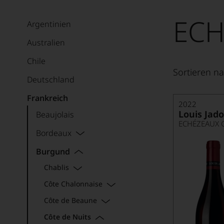
ECH
Argentinien
Australien
Chile
Sortieren na
Deutschland
Frankreich
2022
Louis Jad
Beaujolais
ECHÉZEAUX 
Bordeaux
Burgund
Chablis
Côte Chalonnaise
Côte de Beaune
Côte de Nuits