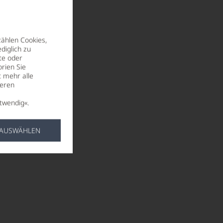
zählen Cookies,
diglich zu
te oder
rien Sie
t mehr alle
seren
twendig«.
 AUSWÄHLEN