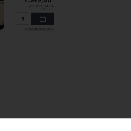
€
pro Flasche (0.75l),
€ 465,33
/L
Lebensmittel­angaben