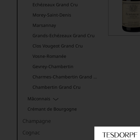
Echézeaux Grand Cru
Morey-Saint-Denis
Marsannay
Grands-Echézeaux Grand Cru
Clos Vougeot Grand Cru
Vosne-Romanée
Gevrey-Chambertin
Charmes-Chambertin Grand Cru
Chambertin Grand Cru
Mâconnais
Crémant de Bourgogne
Champagne
Cognac