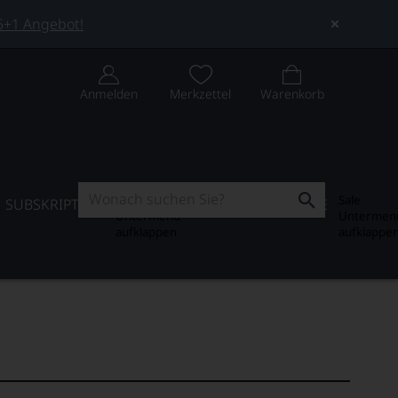
 5+1 Angebot!
Anmelden
Merkzettel
Warenkorb
Subskription
Sale
SUBSKRIPTION
WEIN-JOURNAL
SALE
Untermenü
Untermen
aufklappen
aufklappe