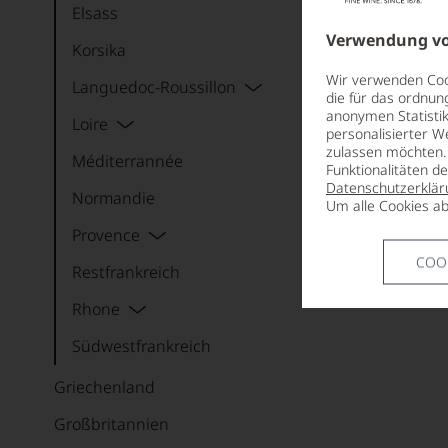
Elsass
Verwendung vo
Korsika
Wir verwenden Cook
Languedoc-Roussillon
die für das ordnun
anonymen Statistik
Loire
personalisierter W
zulassen möchten. 
Méditerrannée
Funktionalitäten d
Datenschutzerklär
Normandie
Um alle Cookies ab
Provence
COO
Restfrankreich
Rhone
Südwestfrankreich
Griechenland
Großbritannien