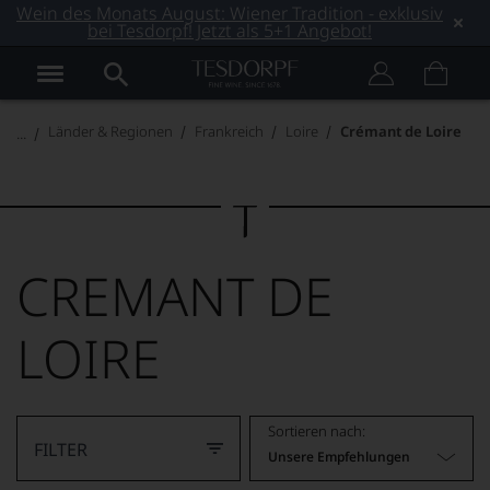
Wein des Monats August: Wiener Tradition - exklusiv
bei Tesdorpf! Jetzt als 5+1 Angebot!
Länder & Regionen
Frankreich
Loire
Crémant de Loire
CREMANT DE
LOIRE
Sortieren nach:
FILTER
Unsere Empfehlungen