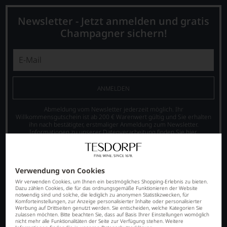
Newsletter - Jetzt anmelden und gratis
Champagner sichern!
ANMELDEN
Abmeldung vom Newsletter jederzeit möglich. Ihr
Willkommensgutschein ist ab 200 € Warenwert gültig und Sie erhalten
ihn nach bestätigter, erstmaliger Anmeldung zum Newsletter.
Informationen zu unserer Datenverarbeitung finden Sie
hier
.
Verwendung von Cookies
Wir verwenden Cookies, um Ihnen ein bestmögliches Shopping-Erlebnis zu bieten.
Dazu zählen Cookies, die für das ordnungsgemäße Funktionieren der Website
notwendig sind und solche, die lediglich zu anonymen Statistikzwecken, für
Komforteinstellungen, zur Anzeige personalisierter Inhalte oder personalisierter
Werbung auf Drittseiten genutzt werden. Sie entscheiden, welche Kategorien Sie
zulassen möchten. Bitte beachten Sie, dass auf Basis Ihrer Einstellungen womöglich
nicht mehr alle Funktionalitäten der Seite zur Verfügung stehen. Weitere