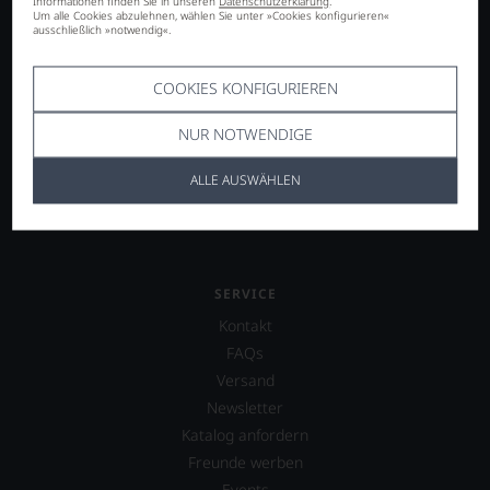
Informationen finden Sie in unseren
Datenschutzerklärung
.
Um alle Cookies abzulehnen, wählen Sie unter »Cookies konfigurieren«
SORTIMENT
ausschließlich »notwendig«.
Italien
Frankreich
COOKIES KONFIGURIEREN
Deutschland
NUR NOTWENDIGE
Österreich
Spanien
ALLE AUSWÄHLEN
weitere Länder
SERVICE
Kontakt
FAQs
Versand
Newsletter
Katalog anfordern
Freunde werben
Events