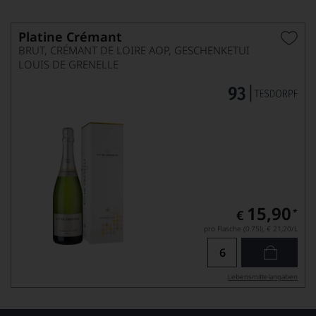
Platine Crémant
BRUT, CRÉMANT DE LOIRE AOP, GESCHENKETUI
LOUIS DE GRENELLE
15,90
*
€
pro Flasche (0.75l),
€ 21,20
/L
Lebensmittel­angaben