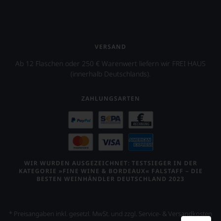
VERSAND
Ab 12 Flaschen oder 250 € Warenwert liefern wir FREI HAUS
(innerhalb Deutschlands).
ZAHLUNGSARTEN
WIR WURDEN AUSGEZEICHNET: TESTSIEGER IN DER
KATEGORIE »FINE WINE & BORDEAUX« FALSTAFF – DIE
BESTEN WEINHÄNDLER DEUTSCHLAND 2023
* Preisangaben inkl. gesetzl. MwSt. und zzgl. Service- & Versandkosten