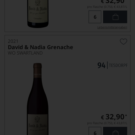
32,90
€
pro Flasche (0.75l),
€ 43,87
/L
Lebensmittel­angaben
2021
David & Nadia Grenache
WO SWARTLAND
32,90
*
€
pro Flasche (0.75l),
€ 43,87
/L