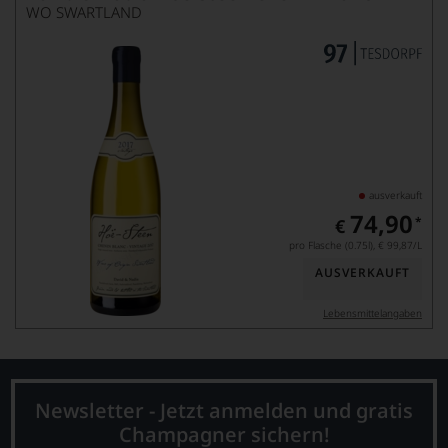
WO SWARTLAND
ausverkauft
74,90
*
€
pro Flasche (0.75l),
€ 99,87
/L
AUSVERKAUFT
Lebensmittel­angaben
Newsletter - Jetzt anmelden und gratis
Champagner sichern!