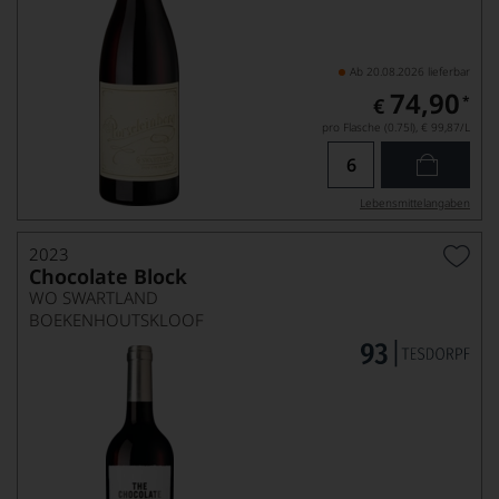
Ab 20.08.2026 lieferbar
74,90
*
€
pro Flasche (0.75l),
€ 99,87
/L
Lebensmittel­angaben
2023
Chocolate Block
WO SWARTLAND
BOEKENHOUTSKLOOF