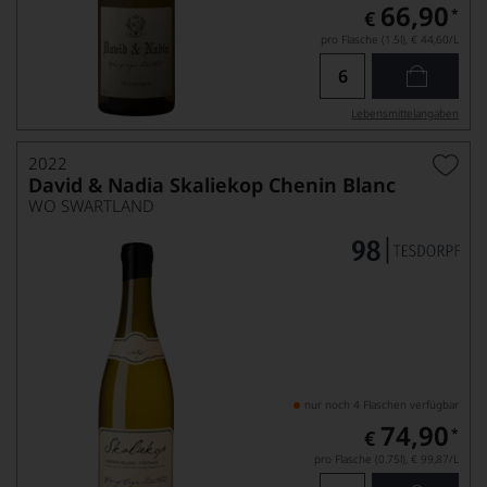
66,90
*
€
pro Flasche (1.5l),
€ 44,60
/L
Lebensmittel­angaben
2022
David & Nadia Skaliekop Chenin Blanc
WO SWARTLAND
nur noch 4 Flaschen verfügbar
74,90
*
€
pro Flasche (0.75l),
€ 99,87
/L