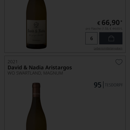
66,90
*
€
pro Flasche (1.5l),
€ 44,60
/L
Lebensmittel­angaben
2021
David & Nadia Aristargos
WO SWARTLAND, MAGNUM