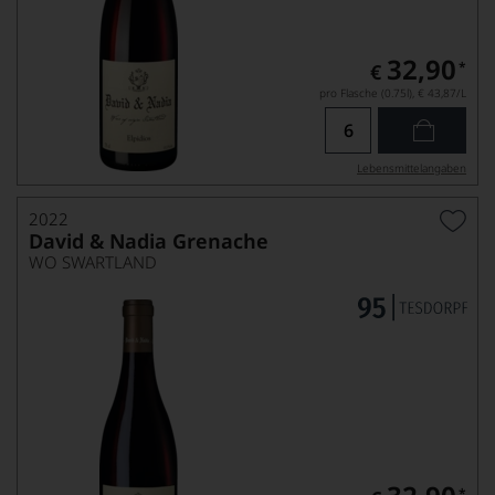
32,90
*
€
pro Flasche (0.75l),
€ 43,87
/L
Lebensmittel­angaben
2022
David & Nadia Grenache
WO SWARTLAND
*