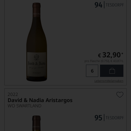
32,90
*
€
pro Flasche (0.75l),
€ 43,87
/L
Lebensmittel­angaben
2022
David & Nadia Aristargos
WO SWARTLAND