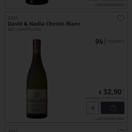
Lebensmittel­angaben
2021
David & Nadia Chenin Blanc
WO SWARTLAND
32,90
*
€
pro Flasche (0.75l),
€ 43,87
/L
Lebensmittel­angaben
2021