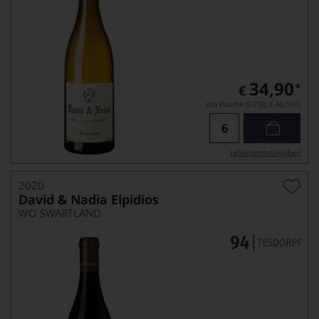
34,90
*
€
pro Flasche (0.75l),
€ 46,53
/L
Lebensmittel­angaben
2020
David & Nadia Elpidios
WO SWARTLAND