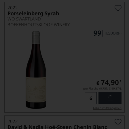
2022
Porseleinberg Syrah
WO SWARTLAND
BOEKENHOUTSKLOOF WINERY
74,90
*
€
pro Flasche (0.75l),
€ 99,87
/L
Lebensmittel­angaben
2022
David & Nadia Hoë-Steen Chenin Blanc