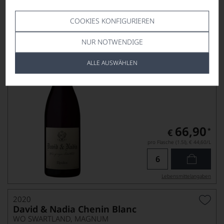
2020
David & Nadia Elpidios
COOKIES KONFIGURIEREN
WO SWARTLAND, MAGNUM
NUR NOTWENDIGE
ALLE AUSWÄHLEN
66,90
*
€
pro Flasche (1.5l),
€ 44,60
/L
Lebensmittel­angaben
2020
David & Nadia Chenin Blanc
WO SWARTLAND, MAGNUM