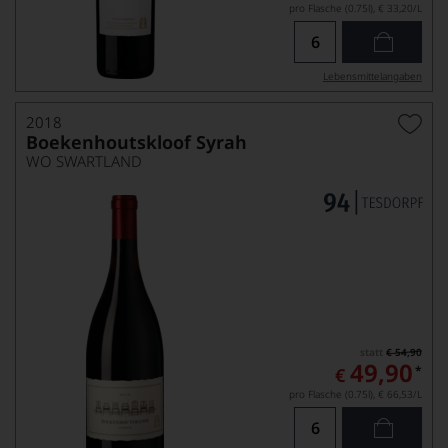
pro Flasche (0.75l),
€ 33,20
/L
Lebensmittel­angaben
2018
Boekenhoutskloof Syrah
WO SWARTLAND
statt
€ 54,90
49,90
*
€
pro Flasche (0.75l),
€ 66,53
/L