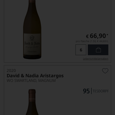
66,90
*
€
pro Flasche (1.5l),
€ 44,60
/L
Lebensmittel­angaben
2020
David & Nadia Aristargos
WO SWARTLAND, MAGNUM