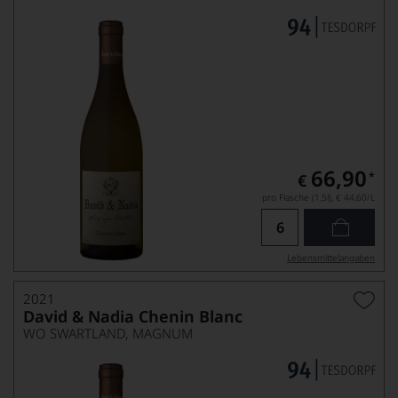
66,90
*
€
pro Flasche (1.5l),
€ 44,60
/L
Lebensmittel­angaben
2021
David & Nadia Chenin Blanc
WO SWARTLAND, MAGNUM