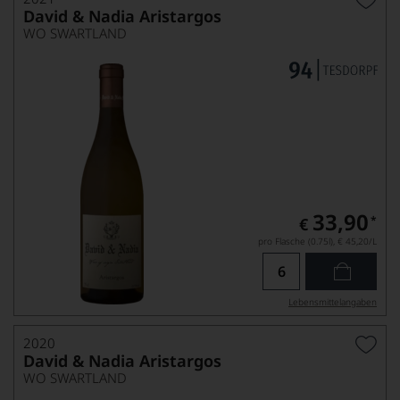
David & Nadia Aristargos
WO SWARTLAND
33,90
*
€
pro Flasche (0.75l),
€ 45,20
/L
Lebensmittel­angaben
2020
David & Nadia Aristargos
WO SWARTLAND