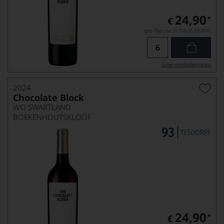
24,90
*
€
pro Flasche (0.75l),
€ 33,20
/L
Lebensmittel­angaben
2024
Chocolate Block
WO SWARTLAND
BOEKENHOUTSKLOOF
24,90
*
€