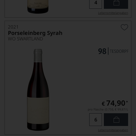
Lebensmittel­angaben
2021
Porseleinberg Syrah
WO SWARTLAND
74,90
*
€
pro Flasche (0.75l),
€ 99,87
/L
Lebensmittel­angaben