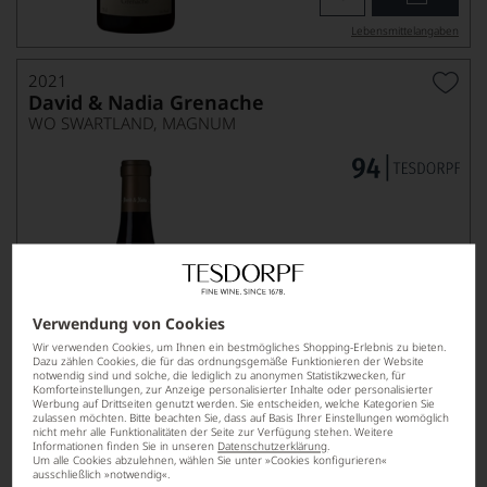
Lebensmittel­angaben
2021
David & Nadia Grenache
WO SWARTLAND, MAGNUM
Verwendung von Cookies
63,90
Wir verwenden Cookies, um Ihnen ein bestmögliches Shopping-Erlebnis zu bieten.
*
€
Dazu zählen Cookies, die für das ordnungsgemäße Funktionieren der Website
notwendig sind und solche, die lediglich zu anonymen Statistikzwecken, für
pro Flasche (1.5l),
€ 42,60
/L
Komforteinstellungen, zur Anzeige personalisierter Inhalte oder personalisierter
Werbung auf Drittseiten genutzt werden. Sie entscheiden, welche Kategorien Sie
zulassen möchten. Bitte beachten Sie, dass auf Basis Ihrer Einstellungen womöglich
nicht mehr alle Funktionalitäten der Seite zur Verfügung stehen. Weitere
Informationen finden Sie in unseren
Datenschutzerklärung
.
Lebensmittel­angaben
Um alle Cookies abzulehnen, wählen Sie unter »Cookies konfigurieren«
ausschließlich »notwendig«.