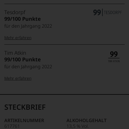
Tesdorpf
99/100 Punkte
für den Jahrgang 2022
Mehr erfahren
99–100 Punkte:
Tesdorpf
Tim Atkin
Der
99/100 Punkte
Name
für den Jahrgang 2022
Tesdorpf
95–98 Punkte:
steht
Mehr erfahren
für
»Fine
90–94 Punkte:
Wine«,
100-96 Punkte:
Tim
für
Atkin
die
Der
STECKBRIEF
edlen
85–89 Punkte:
1961
Weine
in
der
ARTIKELNUMMER
ALKOHOLGEHALT
England
Welt,
617761
13,5 % Vol.
95-90 Punkte:
geborene
wie