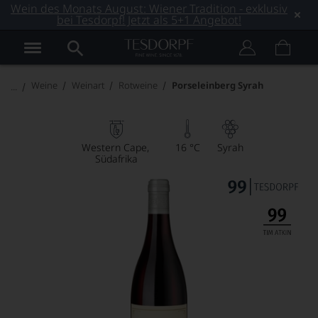
Wein des Monats August: Wiener Tradition - exklusiv
bei Tesdorpf! Jetzt als 5+1 Angebot!
Weine
Weinart
Rotweine
Porseleinberg Syrah
Western Cape
16 °C
Syrah
Südafrika