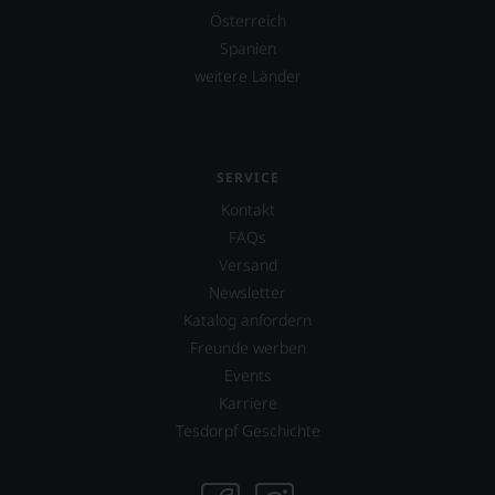
dank
Österreich
unserer
Spanien
Bewertungen
stets,
weitere Länder
was
für
einen
Wein
Sie
SERVICE
hier
Kontakt
genießen
FAQs
können.
Versand
Natürlich
Newsletter
müssen
Sie
Katalog anfordern
in
Freunde werben
Zukunft
Events
auf
R.
Karriere
Parker
Tesdorpf Geschichte
&
Co,
nicht