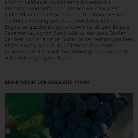
das
erbringt tiefdunkle, tanninreiche Rotweine mit
Experten-
intensiven und vielfältigen Aromen wie schwarzer
und
Pfeffer, Pflaumen und Schokolade. Die Weine besitzen
Verkostungsteam
ein hohes Alterungspotenzial, sind dabei aber von
des
Beginn an geschmeidiger und weicher als zum Beispiel
Hauses
Cabernet Sauvignon. Syrah zählt zu den ganz Großen
Tesdorpf,
der Welt und ist eine der Sorten in der regionstypischen
diskutieren
Rhône-Cuvée, wie z. B. im Châteteneuf-du-Pape.
leidenschaftlich,
Besonders an der nördlichen Rhône gibt es aber auch
aber
viele reinsortige Syrah-Weine.
konstruktiv
jeden
Wein
im
MEHR WEINE DER REBSORTE SYRAH
Hinblick
auf
Herkunft,
Stilistik,
Rebsortentypizität
und
Charakteristik.
Und
daraus
ergeben