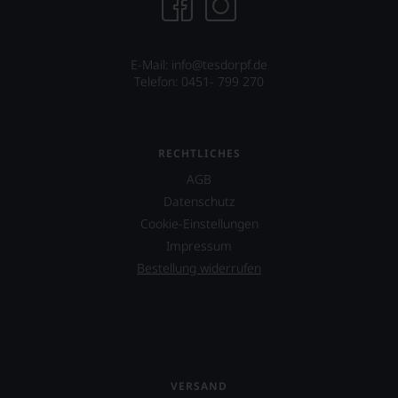
verzichten,
aber
Sie
finden
E-Mail: info@tesdorpf.de
fortan
Telefon: 0451- 799 270
an
jedem
Wein
auch
RECHTLICHES
unsere
Tesdorpf-
AGB
Bewertung.
Datenschutz
Wir
Cookie-Einstellungen
beurteilen
unsere
Impressum
Weine
Bestellung widerrufen
nach
dem
bekannten
und
bewährten
100-
Punkte-
VERSAND
System.