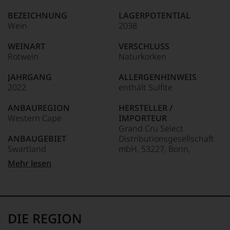
Tim
kaum
BEZEICHNUNG
LAGERPOTENTIAL
Atkin
Unter 85 Punkte:
ein
Wein
2038
gilt
anderer.
seit
Das
89-80 Punkte:
WEINART
VERSCHLUSS
über
dokumentieren
Rotwein
Naturkorken
wir
30
79-70 Punkte:
auch
Jahren
und
JAHRGANG
ALLERGENHINWEIS
neben
gerade
2022
enthält Sulfite
Jancis
mit
Robinson
69-60 Punkte:
Bewertungen
ANBAUREGION
HERSTELLER /
und
und
Western Cape
IMPORTEUR
Michael
Medaillen
Grand Cru Select
Bradbent
59-50
renommierter
ANBAUGEBIET
Distributionsgesellschaft
(verstorben
Punkte:
Weinjournalisten
Swartland
mbH, 53227, Bonn,
2020)
oder
Deutschland
als
Mehr lesen
Fachpublikationen
APPELLATION
einer
in
Swartland
LAND
der
unseren
Südafrika
größten
Aussendungen
REBSORTEN
Weinexperten
oder
100% Syrah
FLASCHENGRÖSSE
der
in
DIE REGION
0,75 L
britischen
unserem