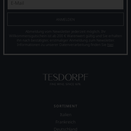
Einschätzungen
einzelner
Kritiker
verlassen
ANMELDEN
zu
müssen?
Abmeldung vom Newsletter jederzeit möglich. Ihr
Unsere
Willkommensgutschein ist ab 200 € Warenwert gültig und Sie erhalten
Bewertungen
ihn nach bestätigter, erstmaliger Anmeldung zum Newsletter.
spiegeln
Informationen zu unserer Datenverarbeitung finden Sie
hier
.
das
Ergebnis
unserer
Expertenrunde
wider.
Bitte
beachten
Sie
auch
unsere
untenstehenden
SORTIMENT
Erläuterungen,
Italien
dann
Frankreich
wissen
Sie
Deutschland