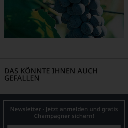
sich
fundierte
Bewertungen
jedes
einzelnen
Weines.
Warum
also
sollen
Sie
als
Kunde
des
DAS KÖNNTE IHNEN AUCH
Hauses
GEFALLEN
nicht
davon
profitieren,
statt
an
Stelle
Newsletter - Jetzt anmelden und gratis
sich
Champagner sichern!
nur
auf