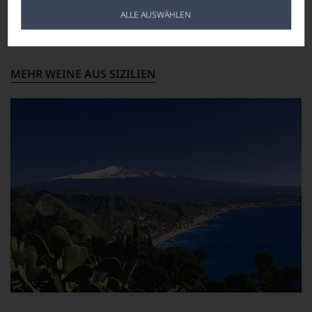
5,8 g/L
mehrere Süßungsmittel
ausgezeichnetes Traubenmaterial sowohl für
Unter Schutzatmosphäre
ALLE AUSWÄHLEN
Alltagsweine als auch für Spitzenerzeugnisse.
LAGERPOTENTIAL
abgefüllt
2028
VERSCHLUSS
MEHR WEINE AUS SIZILIEN
Kunststoffkorken