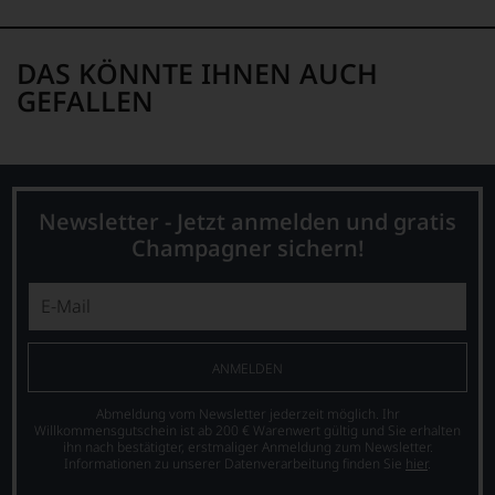
DAS KÖNNTE IHNEN AUCH
GEFALLEN
Newsletter - Jetzt anmelden und gratis
Champagner sichern!
ANMELDEN
Abmeldung vom Newsletter jederzeit möglich. Ihr
Willkommensgutschein ist ab 200 € Warenwert gültig und Sie erhalten
ihn nach bestätigter, erstmaliger Anmeldung zum Newsletter.
Informationen zu unserer Datenverarbeitung finden Sie
hier
.