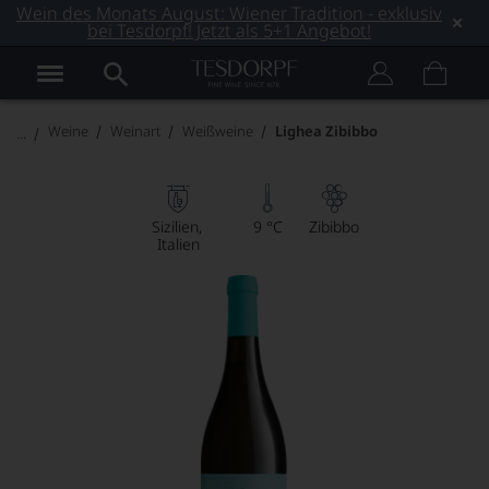
Wein des Monats August: Wiener Tradition - exklusiv
bei Tesdorpf! Jetzt als 5+1 Angebot!
Weine
Weinart
Weißweine
Lighea Zibibbo
Sizilien
9 °C
Zibibbo
Italien