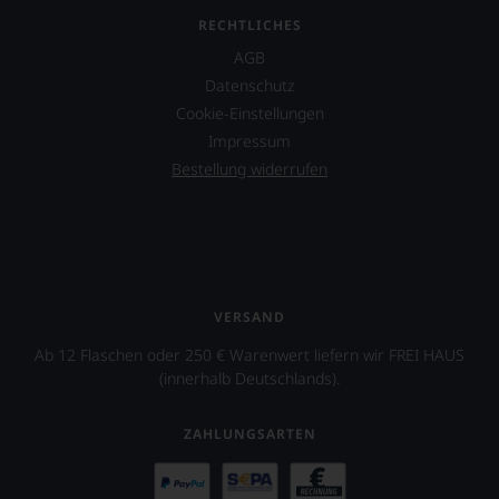
nicht
RECHTLICHES
verzichten,
AGB
aber
Sie
Datenschutz
finden
Cookie-Einstellungen
fortan
Impressum
an
jedem
Bestellung widerrufen
Wein
auch
unsere
Tesdorpf-
Bewertung.
Wir
beurteilen
VERSAND
unsere
Ab 12 Flaschen oder 250 € Warenwert liefern wir FREI HAUS
Weine
nach
(innerhalb Deutschlands).
dem
bekannten
ZAHLUNGSARTEN
und
bewährten
100-