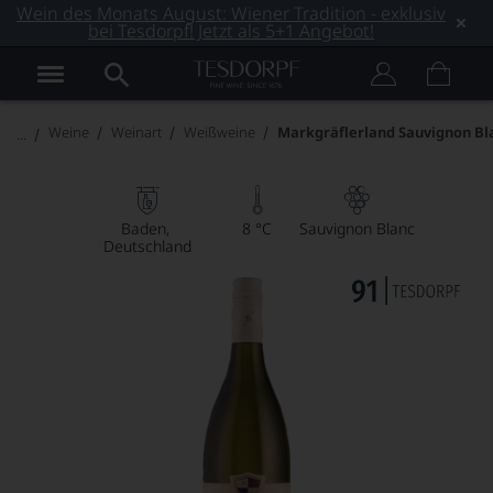
Wein des Monats August: Wiener Tradition - exklusiv
bei Tesdorpf! Jetzt als 5+1 Angebot!
Weine
Weinart
Weißweine
Markgräflerland Sauvignon Bl
Baden
8 °C
Sauvignon Blanc
Deutschland