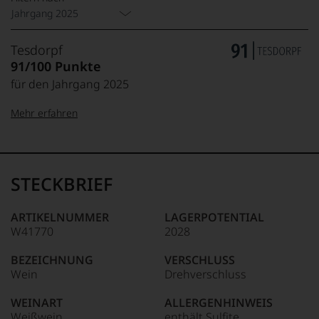
Jahrgang 2025
Tesdorpf
91/100 Punkte
für den Jahrgang 2025
Mehr erfahren
99–100 Punkte:
Tesdorpf
Der
Name
STECKBRIEF
Tesdorpf
95–98 Punkte:
steht
für
ARTIKELNUMMER
LAGERPOTENTIAL
»Fine
W41770
2028
90–94 Punkte:
Wine«,
für
BEZEICHNUNG
VERSCHLUSS
die
Wein
Drehverschluss
edlen
85–89 Punkte:
Weine
WEINART
ALLERGENHINWEIS
der
Weißwein
enthält Sulfite