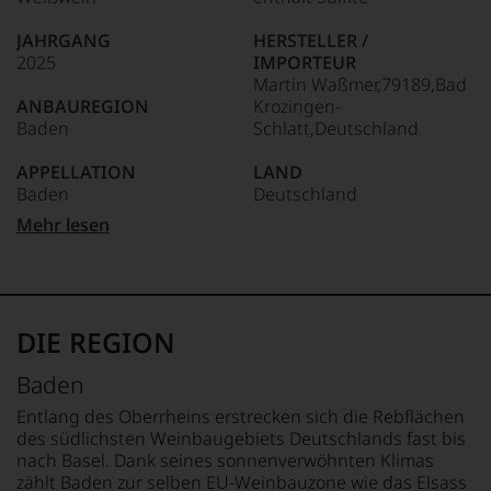
Welt,
wie
JAHRGANG
HERSTELLER /
kaum
2025
IMPORTEUR
Unter 85 Punkte:
ein
Martin Waßmer,79189,Bad
anderer.
ANBAUREGION
Krozingen-
Das
Baden
Schlatt,Deutschland
dokumentieren
wir
APPELLATION
LAND
auch
Baden
Deutschland
und
gerade
Mehr lesen
mit
REBSORTEN
FLASCHENGRÖSSE
Bewertungen
Sauvignon Blanc
0,75 L
und
Medaillen
TRINKTEMPERATUR
GESCHMACK
renommierter
8 °C
trocken
DIE REGION
Weinjournalisten
oder
ALKOHOLGEHALT
Baden
Fachpublikationen
12,5 % Vol.
in
Entlang des Oberrheins erstrecken sich die Rebflächen
unseren
des südlichsten Weinbaugebiets Deutschlands fast bis
Aussendungen
nach Basel. Dank seines sonnenverwöhnten Klimas
oder
zählt Baden zur selben EU-Weinbauzone wie das Elsass
in