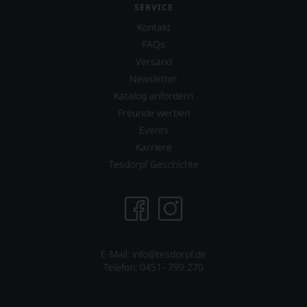
SERVICE
Sie
dank
Kontakt
unserer
FAQs
Bewertungen
Versand
stets,
was
Newsletter
für
Katalog anfordern
einen
Freunde werben
Wein
Sie
Events
hier
Karriere
genießen
Tesdorpf Geschichte
können.
Natürlich
müssen
Sie
in
Zukunft
auf
E-Mail: info@tesdorpf.de
R.
Telefon: 0451- 799 270
Parker
&
Co,