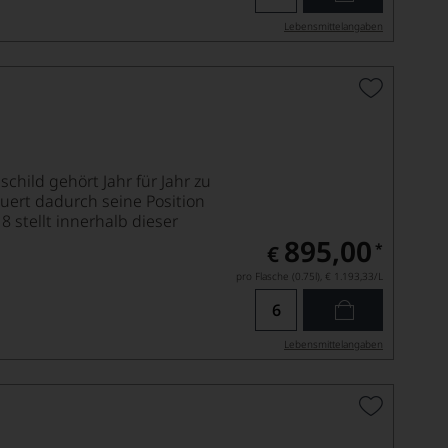
Lebensmittel­angaben
ild gehört Jahr für Jahr zu
ert dadurch seine Position
 stellt innerhalb dieser
895,00
*
€
pro Flasche (0.75l),
€ 1.193,33
/L
Lebensmittel­angaben