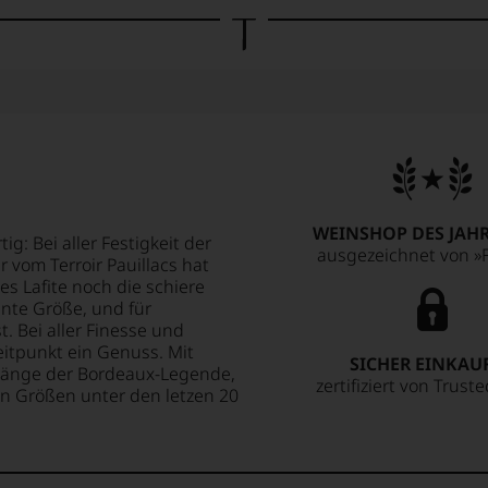
WEINSHOP DES JAHR
g: Bei aller Festigkeit der
ausgezeichnet von »F
 vom Terroir Pauillacs hat
es Lafite noch die schiere
ante Größe, und für
. Bei aller Finesse und
eitpunkt ein Genuss. Mit
SICHER EINKAU
hrgänge der Bordeaux-Legende,
zertifiziert von Trust
n Größen unter den letzen 20