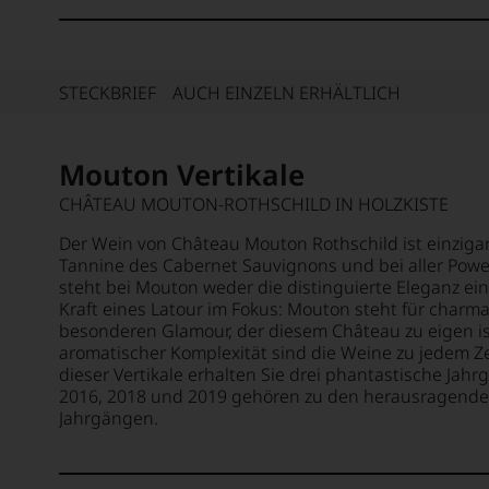
STECKBRIEF
AUCH EINZELN ERHÄLTLICH
Mouton Vertikale
CHÂTEAU MOUTON-ROTHSCHILD IN HOLZKISTE
Der Wein von Château Mouton Rothschild ist einzigarti
Tannine des Cabernet Sauvignons und bei aller Power
steht bei Mouton weder die distinguierte Eleganz ein
Kraft eines Latour im Fokus: Mouton steht für charm
besonderen Glamour, der diesem Château zu eigen ist
aromatischer Komplexität sind die Weine zu jedem Z
dieser Vertikale erhalten Sie drei phantastische Ja
2016, 2018 und 2019 gehören zu den herausragende
Jahrgängen.