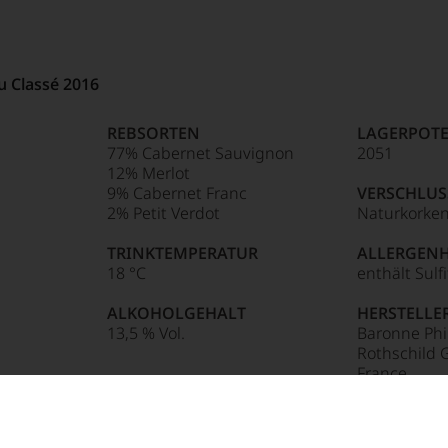
u Classé 2016
REBSORTEN
LAGERPOTE
77% Cabernet Sauvignon
2051
12% Merlot
9% Cabernet Franc
VERSCHLUS
2% Petit Verdot
Naturkorke
TRINKTEMPERATUR
ALLERGEN
18 °C
enthält Sulf
ALKOHOLGEHALT
HERSTELLE
13,5 % Vol.
Baronne Phi
Rothschild G
France
u Classé 2018