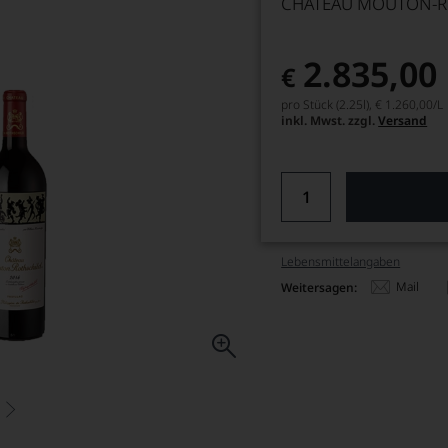
CHÂTEAU MOUTON-RO
2.835,00
€
pro Stück (2.25l),
€ 1.260,00
/L
inkl. Mwst. zzgl.
Versand
Lebensmittel­angaben
Mail
Weitersagen: