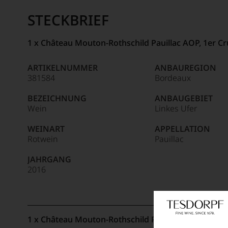
STECKBRIEF
1 x Château Mouton-Rothschild Pauillac AOP, 1er Cr
ARTIKELNUMMER
ANBAUREGION
381584
Bordeaux
BEZEICHNUNG
ANBAUGEBIET
Wein
Linkes Ufer
WEINART
APPELLATION
Rotwein
Pauillac
JAHRGANG
2016
1 x Château Mouton-Rothschild Pauillac AOP, 1er Cr