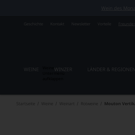
Wein des Monats
Geschichte
Kontakt
Newsletter
Vorteile
Freunde
Weine
WEINE
WINZER
LÄNDER & REGIONE
Untermenü
aufklappen
Startseite
Weine
Weinart
Rotweine
Mouton Vertik