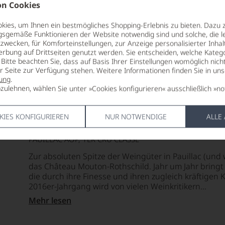
n Cookies
u Classé 2019
TRINKTEMPERATUR
ALLERGEN
ies, um Ihnen ein bestmögliches Shopping-Erlebnis zu bieten. Dazu 
18 °C
enthält Sulf
gsgemäße Funktionieren der Website notwendig sind und solche, die le
TRINKTEMPERATUR
ALLERGEN
zwecken, für Komforteinstellungen, zur Anzeige personalisierter Inhal
ALKOHOLGEHALT
HERSTELLE
18 °C
enthält Sulf
erbung auf Drittseiten genutzt werden. Sie entscheiden, welche Katego
13,5 % Vol.
Baronne Phi
Bitte beachten Sie, dass auf Basis Ihrer Einstellungen womöglich nich
Rothschild G
ALKOHOLGEHALT
HERSTELLE
er Seite zur Verfügung stehen. Weitere Informationen finden Sie in un
LAGERPOTENTIAL
France
13,5 % Vol.
Baronne Phi
ung
.
2055
zulehnen, wählen Sie unter »Cookies konfigurieren« ausschließlich »no
Rothschild G
LAND
LAGERPOTENTIAL
France
VERSCHLUSS
Frankreich
2056
2016
vignon
Naturkorken
KIES KONFIGURIEREN
NUR NOTWENDIGE
ALLE
LAND
Château Mouton-Rothschild
FLASCHENG
VERSCHLUSS
Frankreich
0,75 L
vignon
PAUILLAC AOP, 1ER CRU CLASSÉ
Naturkorken
FLASCHENG
Zur absoluten Spitze der Weingüter in Pauillac (und 
0,75 L
das Château Mouton-Rothschild. Jahr um Jahr bringt
die durch ihre Finesse und ihren zugleich kräftigen 
2016er-Jahrgang wird von vielen Weinkritikern...
Mehr lesen