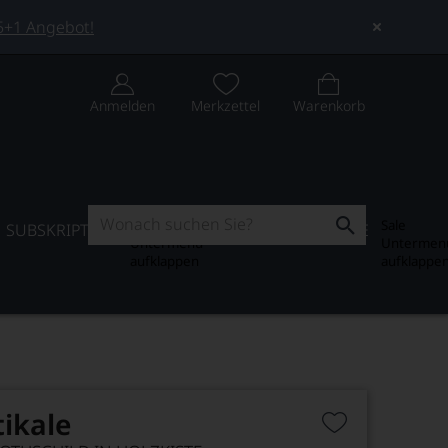
 5+1 Angebot!
Anmelden
Merkzettel
Warenkorb
Subskription
Sale
SUBSKRIPTION
WEIN-JOURNAL
SALE
Untermenü
Untermen
aufklappen
aufklappe
ikale