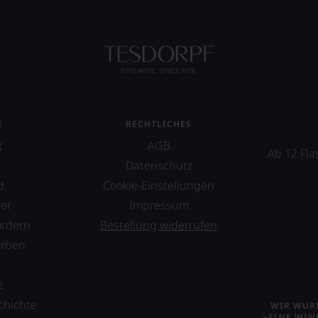
E
RECHTLICHES
t
AGB
Ab 12 Fla
Datenschutz
d
Cookie-Einstellungen
er
Impressum
ordern
Bestellung widerrufen
erben
s
e
chichte
WIR WURD
»FINE WIN