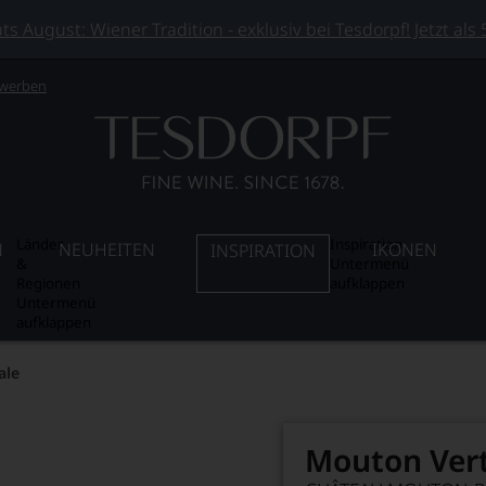
 August: Wiener Tradition - exklusiv bei Tesdorpf! Jetzt als
 werben
Länder
Inspiration
N
NEUHEITEN
IKONEN
INSPIRATION
&
Untermenü
Regionen
aufklappen
Untermenü
aufklappen
ale
Mouton Vert