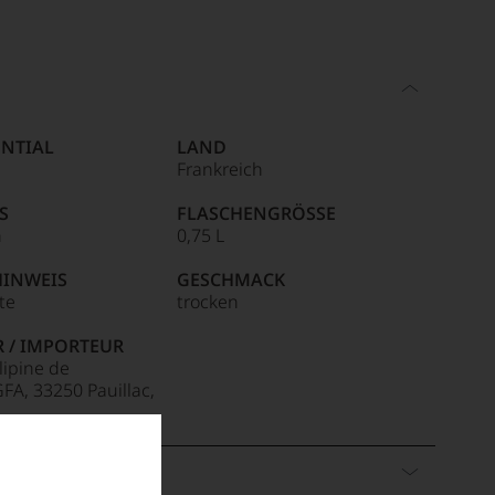
NTIAL
LAND
Frankreich
S
FLASCHENGRÖSSE
n
0,75 L
HINWEIS
GESCHMACK
ite
trocken
R / IMPORTEUR
lipine de
FA, 33250 Pauillac,