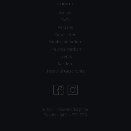
Einschätzungen
SERVICE
einzelner
Kontakt
Kritiker
verlassen
FAQs
zu
Versand
müssen?
Newsletter
Unsere
Bewertungen
Katalog anfordern
spiegeln
Freunde werben
das
Events
Ergebnis
unserer
Karriere
Expertenrunde
Tesdorpf Geschichte
wider.
Bitte
beachten
Sie
auch
unsere
untenstehenden
E-Mail: info@tesdorpf.de
Erläuterungen,
Telefon: 0451- 799 270
dann
wissen
Sie