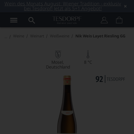
Wein des Monats August: Wiener Tradition - exklusiv
bei Tesdorpf! Jetzt als 5+1 Angebot!
Weine
Weinart
Weißweine
Nik Weis Layet Riesling GG
Mosel
8 °C
Deutschland