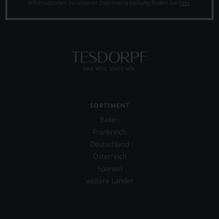
ergeben
Informationen zu unserer Datenverarbeitung finden Sie
hier
.
sich
fundierte
Bewertungen
jedes
einzelnen
Weines.
Warum
also
sollen
Sie
als
SORTIMENT
Kunde
Italien
des
Hauses
Frankreich
nicht
Deutschland
davon
Österreich
profitieren,
statt
Spanien
an
weitere Länder
Stelle
sich
nur
auf