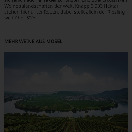
sicherlich auch eine der schönsten und spektakulärsten
eine
Weinbaulandschaften der Welt. Knapp 9.000 Hektar
Bewertung
stehen hier unter Reben, dabei stellt allein der Riesling
schwer
nachvollziehbar
weit über 50%.
ist
oder
am
Wein
MEHR WEINE AUS MOSEL
vorbeigeht.
Aus
diesem
Grund
haben
wir
beschlossen:
WIR
WERDEN
UNSERE
WEINE
AUCH
SELBST
BEWERTEN.
Wir,