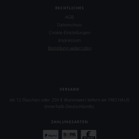
dank
RECHTLICHES
unserer
Bewertungen
AGB
stets,
Datenschutz
was
Cookie-Einstellungen
für
Impressum
einen
Wein
Bestellung widerrufen
Sie
hier
genießen
können.
Natürlich
müssen
VERSAND
Sie
in
Ab 12 Flaschen oder 250 € Warenwert liefern wir FREI HAUS
Zukunft
(innerhalb Deutschlands).
auf
R.
Parker
ZAHLUNGSARTEN
&
Co,
nicht