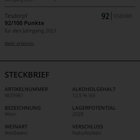
Tesdorpf
92/100 Punkte
für den Jahrgang 2021
Mehr erfahren
99–100 Punkte:
Tesdorpf
Der
Name
STECKBRIEF
Tesdorpf
95–98 Punkte:
steht
für
ARTIKELNUMMER
ALKOHOLGEHALT
»Fine
W25981
12,5 % Vol.
90–94 Punkte:
Wine«,
für
BEZEICHNUNG
LAGERPOTENTIAL
die
Wein
2028
edlen
85–89 Punkte:
Weine
WEINART
VERSCHLUSS
der
Weißwein
Naturkorken
Welt,