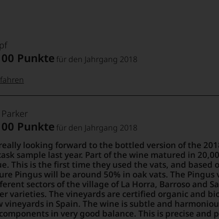
pf
100 Punkte
für den Jahrgang 2018
fahren
 Punkte:
pf
 Parker
100 Punkte
für den Jahrgang 2018
pf
Punkte:
really looking forward to the bottled version of the 20
cask sample last year. Part of the wine matured in 20,000-
e. This is the first time they used the vats, and based o
Punkte:
ure Pingus will be around 50% in oak vats. The Pingus 
ferent sectors of the village of La Horra, Barroso and 
er varieties. The vineyards are certified organic and 
w vineyards in Spain. The wine is subtle and harmoniou
 components in very good balance. This is precise and 
Punkte: