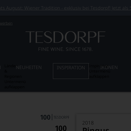
 August: Wiener Tradition - exklusiv bei Tesdorpf! Jetzt als
 werben
Länder
Inspiration
N
NEUHEITEN
IKONEN
INSPIRATION
&
Untermenü
Regionen
aufklappen
Untermenü
aufklappen
2018
Pingus