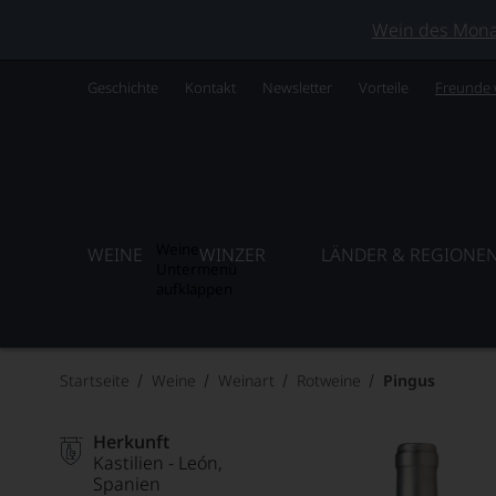
Wein des Monats
Geschichte
Kontakt
Newsletter
Vorteile
Freunde
Weine
WEINE
WINZER
LÄNDER & REGIONE
Untermenü
aufklappen
Startseite
Weine
Weinart
Rotweine
Pingus
Herkunft
Kastilien - León
Spanien