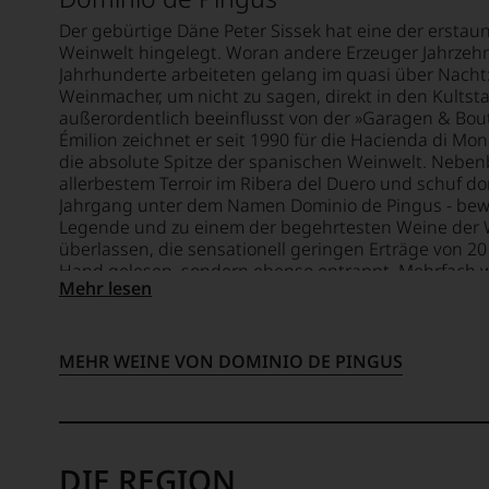
Weinb
nicht
hat
revolut
mehr.
Der gebürtige Däne Peter Sissek hat eine der erstaun
er
Wir
Weinwelt hingelegt. Woran andere Erzeuger Jahrzehnt
Der
sich
Jahrhunderte arbeiteten gelang im quasi über Nacht: 
haben
studier
zum
Weinmacher, um nicht zu sagen, direkt in den Kultst
festgest
Rechts
wichti
außerordentlich beeinflusst von der »Garagen & Bou
dass
versta
Werk
Émilion zeichnet er seit 1990 für die Hacienda di Mon
manch
sich
über
die absolute Spitze der spanischen Weinwelt. Nebenbe
eine
als
die
allerbestem Terroir im Ribera del Duero und schuf do
Bewer
Sprach
spanis
Jahrgang unter dem Namen Dominio de Pingus - bewer
schwer
des
Weinwe
Legende und zu einem der begehrtesten Weine der We
nachvo
Verbra
entwick
überlassen, die sensationell geringen Erträge von 20
ist
und
Hand gelesen, sondern ebenso entrappt. Mehrfach wi
oder
Der
Mehr lesen
schuf
umgefüllt, in denen er sich kontinuierlich entwickelt
am
jährlic
1978
Jahrgang erzeugt, aber der Inhalt ist einer der kostb
Wein
ersche
den
vorbei
Weinfü
Newsle
MEHR WEINE VON DOMINIO DE PINGUS
Aus
liefert
»The
diese
Einfüh
Wine
Grund
zu
Advoca
haben
den
der
wir
Theme
DIE REGION
in
beschl