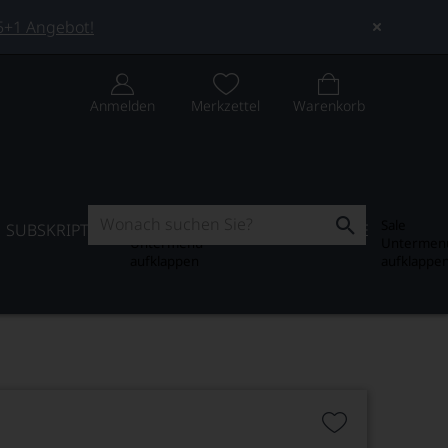
 5+1 Angebot!
Anmelden
Merkzettel
Warenkorb
Subskription
Sale
SUBSKRIPTION
WEIN-JOURNAL
SALE
Untermenü
Untermen
aufklappen
aufklappe