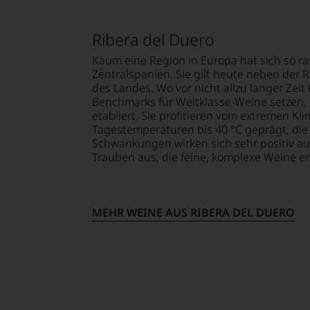
u,
echnik,
it
tenspiegel,
EN
Ribera del Duero
alität
E
Kaum eine Region in Europa hat sich so ra
nuss.
Zentralspanien. Sie gilt heute neben der 
tendsten
ngs
des Landes. Wo vor nicht allzu langer Zeit
ationen
T
n
Benchmarks für Weltklasse-Weine setzen, h
TEN.
etabliert. Sie profitieren vom extremen Kl
ationalen
Tagestemperaturen bis 40 °C geprägt, die 
teten
lt
Schwankungen wirken sich sehr positiv a
igen
Trauben aus, die feine, komplexe Weine e
en-
et,
rechend
tungsteam
ieben.
MEHR WEINE AUS RIBERA DEL DUERO
s
ung
pf,
eren
chaftlich,
-
s
n
ktiv