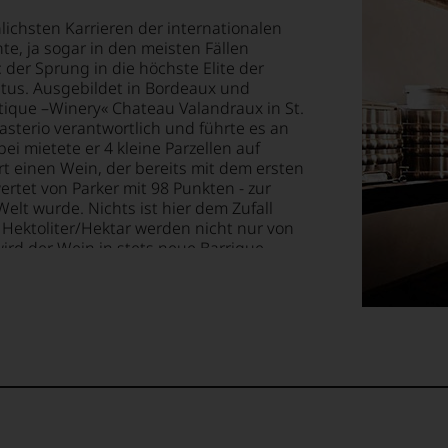
ewertung
ioniert.
lichsten Karrieren der internationalen
e, ja sogar in den meisten Fällen
der Sprung in die höchste Elite der
te
atus. Ausgebildet in Bordeaux und
ellt,
anwalt
gsten
tique –Winery« Chateau Valandraux in St.
nd
asterio verantwortlich und führte es an
i mietete er 4 kleine Parzellen auf
rt einen Wein, der bereits mit dem ersten
tung
rohr
che
tet von Parker mit 98 Punkten - zur
lt
lt wurde. Nichts ist hier dem Zufall
llziehbar
uchers
elt.
 Hektoliter/Hektar werden nicht nur von
rd der Wein in stets neue Barrique
. Nur ca. 7.000 Flaschen werden so pro
h
arsten Elixiere der Weinwelt überhaupt!
inende
geht.
hrer
tter
m
rungen
te«,
nbereichen
ossen: