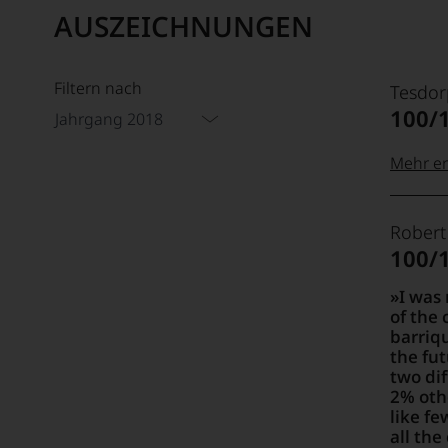
AUSZEICHNUNGEN
Filtern nach
Tesdor
100/
Jahrgang 2018
Mehr er
99–100
Tesdor
Robert
Der
100/
Name
Tesdor
95–98 
I was 
steht
of the 
für
barriqu
»Fine
90–94 
the fut
Wine«,
two dif
für
2% oth
die
like fe
edlen
all the
85–89 
Weine