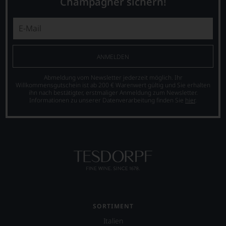
Champagner sichern!
entsprechende
müssen?
Website
Unsere
sowie
Bewertungen
über
spiegeln
eine
das
umfangreiche
Ergebnis
ANMELDEN
Wein-
unserer
Datenbank.
Expertenrunde
Abmeldung vom Newsletter jederzeit möglich. Ihr
Neben
wider.
Willkommensgutschein ist ab 200 € Warenwert gültig und Sie erhalten
ihn nach bestätigter, erstmaliger Anmeldung zum Newsletter.
den
Bitte
Informationen zu unserer Datenverarbeitung finden Sie
hier
.
Magazinen
beachten
veröffentlicht
Sie
der
auch
Falstaff-
unsere
Verlag
untenstehenden
jährlich
Erläuterungen,
einen
dann
Restaurantführer,
wissen
zwei
Sie
Weinführer,
dank
einen
unserer
SORTIMENT
Bar-
Bewertungen
und
stets,
Italien