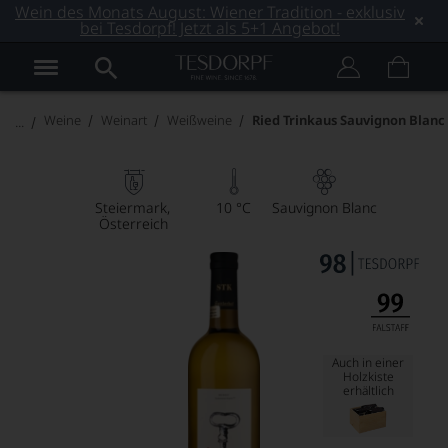
Wein des Monats August: Wiener Tradition - exklusiv
bei Tesdorpf! Jetzt als 5+1 Angebot!
Weine
Weinart
Weißweine
Ried Trinkaus Sauvignon Blanc
Steiermark
10 °C
Sauvignon Blanc
Österreich
Auch in einer
Holzkiste
erhältlich