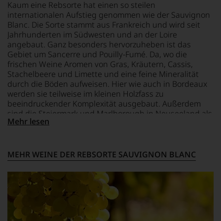
des
Bereich
Kaum eine Rebsorte hat einen so steilen
Geburtsstunde
Hauses
der
internationalen Aufstieg genommen wie der Sauvignon
richtet
Tesdorpf,
Weinpublikationen.
Blanc. Die Sorte stammt aus Frankreich und wird seit
der
diskutieren
Jahrhunderten im Südwesten und an der Loire
Für
Falstaff
leidenschaftlich,
angebaut. Ganz besonders hervorzuheben ist das
ihre
jährlich
aber
Gebiet um Sancerre und Pouilly-Fumé. Da, wo die
Verdienste
einen
konstruktiv
frischen Weine Aromen von Gras, Kräutern, Cassis,
um
Rotweinpreis
jeden
die
Stachelbeere und Limette und eine feine Mineralität
für
Wein
Weinkritik
Weine
durch die Böden aufweisen. Hier wie auch in Bordeaux
im
erhielt
aus
werden sie teilweise im kleinen Holzfass zu
Hinblick
sie
Österreich
auf
beeindruckender Komplexität ausgebaut. Außerdem
die
aus,
Herkunft,
sind die Steiermark und Marlborough in Neuseeland als
Ehrendoktorwürde
dessen
Mehr lesen
Stilistik,
wichtigste Anbaugebiete zu nennen, die charaktervolle
der
Ergebnisse
Rebsortentypizität
Weine aus der Sorte hervorbringen.
Open
im
und
University
Rotweinführer
Charakteristik.
MEHR WEINE DER REBSORTE SAUVIGNON BLANC
sowie
veröffentlicht
Und
den
werden.
daraus
»Order
ergeben
Falstaff
of
sich
Living,
the
fundierte
Falstaff
British
Bewertungen
Rezepte,
Empire«.
jedes
Falstaff