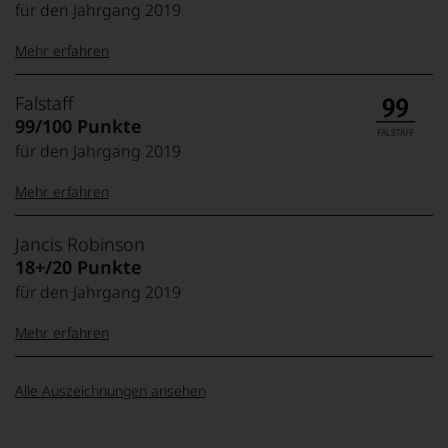
für den Jahrgang 2019
Mehr erfahren
99–100 Punkte:
Tesdorpf
Falstaff
Der
99/100 Punkte
Name
für den Jahrgang 2019
Tesdorpf
95–98 Punkte:
steht
Mehr erfahren
für
»Fine
90–94 Punkte:
Wine«,
100-96 Punkte:
Falstaff
Jancis Robinson
für
Das
18+/20 Punkte
die
unter
edlen
für den Jahrgang 2019
85–89 Punkte:
Weinliebhabern
Weine
wie
95-90 Punkte:
der
Mehr erfahren
unter
Welt,
Feinschmeckern
wie
89-80 Punkte:
gleichermaßen
20 Punkte:
Jancis
Exzellent,
kaum
Alle Auszeichnungen ansehen
beliebte
absolut outstanding,
Robinson
Unter 85 Punkte:
ein
Magazin
Jahrhundertwein
79-70
Die
anderer.
wurde
Punkte:
1950
Das
19 Punkte:
Top-Wein aus