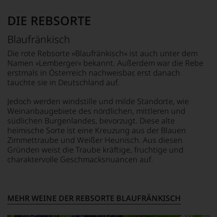
sollte.
Jahre
Wir,
Bahnbrechend
andauern.
DIE REBSORTE
das
war
Zu
Experten-
seine
Blaufränkisch
Beginn
und
Erfindung
der
Verkostungsteam
des
Die rote Rebsorte »Blaufränkisch« ist auch unter dem
80er
des
100
Namen »Lemberger« bekannt. Außerdem war die Rebe
Jahre
Hauses
Punkte-
erstmals in Österreich nachweisbar, erst danach
führten
Tesdorpf,
Systems
tauchte sie in Deutschland auf.
ihn
diskutieren
für
erste
leidenschaftlich,
Weinbewertungen,
Jedoch werden windstille und milde Standorte, wie
Reisen
aber
das
Weinanbaugebiete des nördlichen, mittleren und
nach
konstruktiv
sich
südlichen Burgenlandes, bevorzugt. Diese alte
Europa,
jeden
rasch
heimische Sorte ist eine Kreuzung aus der Blauen
wo
Wein
neben
er
Zimmettraube und Weißer Heunisch. Aus diesen
im
dem
seine
Gründen weist die Traube kräftige, fruchtige und
Hinblick
bis
große
auf
charaktervolle Geschmacksnuancen auf.
dahin
Liebe
Herkunft,
üblichen
zu
Stilistik,
20
den
Rebsortentypizität
Punkte-
Top-
und
MEHR WEINE DER REBSORTE BLAUFRÄNKISCH
System
Weinen
Charakteristik.
etablierte.
aus
Und