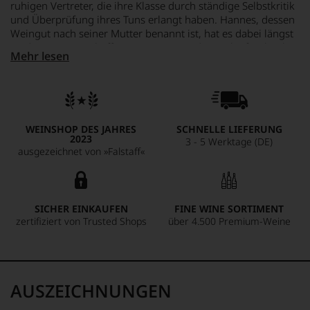
ruhigen Vertreter, die ihre Klasse durch ständige Selbstkritik
und Überprüfung ihres Tuns erlangt haben. Hannes, dessen
Weingut nach seiner Mutter benannt ist, hat es dabei längst
an die Spitze geschafft mit Weinen wie dem „Blaufränkisch
Mehr lesen
St. Margarethen“ von über 60 Jahre alten biologisch
bewirtschafteten Reben, die dort in schiefrigen, kalkhaltigen,
sandigen und kiesigen Gneisböden wurzeln. Der 2020er
Jahrgang präsentiert sich balsamisch, dunkel, würzig und
dunkel mit einer hervorragenden Konzentration, feinem
WEINSHOP DES JAHRES
SCHNELLE LIEFERUNG
Tannin und einer Aromatik von Unterholz und Waldbeeren.
2023
3 - 5 Werktage (DE)
Besonders beeindruckend ist, wie geschliffen und fein dieser
ausgezeichnet von »Falstaff«
Wein jetzt schon wirkt!
SICHER EINKAUFEN
FINE WINE SORTIMENT
zertifiziert von Trusted Shops
über 4.500 Premium-Weine
AUSZEICHNUNGEN