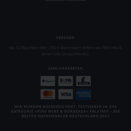
Beastie
Newsletter.
Punkte-
Boys.
Chefredakteurin
System.
des
Auch
Wir
»Wine
in
freuen
Advocate«
Filmen
uns
ist
wirkte
sehr
heute
James
VERSAND
Ihnen
Master
Suckling
auf
Ab 12 Flaschen oder 250 € Warenwert liefern wir FREI HAUS
of
mit,
diesem
(innerhalb Deutschlands).
Wine
etwa
Weg
Lisa
in
eine
Perrotti-
dem
weitere
ZAHLUNGSARTEN
Brown.
Dokumentarfilm
Hilfe
2017
»Blood
an
erwarb
into
die
zudem
Wine«
Hand
der
seines
geben
Restaurantführer
Freundes
zu
»Guide
Maynard
können,
WIR WURDEN AUSGEZEICHNET: TESTSIEGER IN DER
Michelin«
James
den
KATEGORIE »FINE WINE & BORDEAUX« FALSTAFF – DIE
Anteile
Keenan
richtigen
BESTEN WEINHÄNDLER DEUTSCHLAND 2023
an
von
Wein
dieser
der
zu