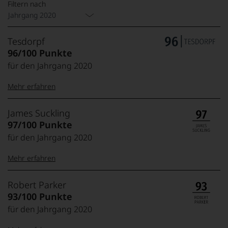
Filtern nach
Jahrgang 2020
Tesdorpf
96/100 Punkte
für den Jahrgang 2020
Mehr erfahren
99–100 Punkte:
Tesdorpf
James Suckling
Der
97/100 Punkte
Name
für den Jahrgang 2020
Tesdorpf
95–98 Punkte:
steht
Mehr erfahren
für
»Fine
90–94 Punkte:
Wine«,
100-95 Punkte:
James
Robert Parker
für
Suckling
93/100 Punkte
die
Der
edlen
für den Jahrgang 2020
85–89 Punkte:
Amerikaner
90 Punkte und
Weine
James
mehr:
der