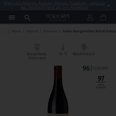
Wein des Monats August: Wiener Tradition - exklusiv
bei Tesdorpf! Jetzt als 5+1 Angebot!
Weine
Weinart
Rotweine
Sankt Margarethen Blaufränkis
Burgenland
16 °C
Blaufränkisch
Österreich