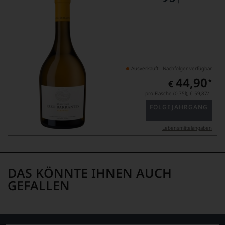
Ausverkauft - Nachfolger verfügbar
44,90
*
€
pro Flasche (0.75l),
€ 59,87
/L
FOLGEJAHRGANG
Lebensmittel­angaben
DAS KÖNNTE IHNEN AUCH
GEFALLEN