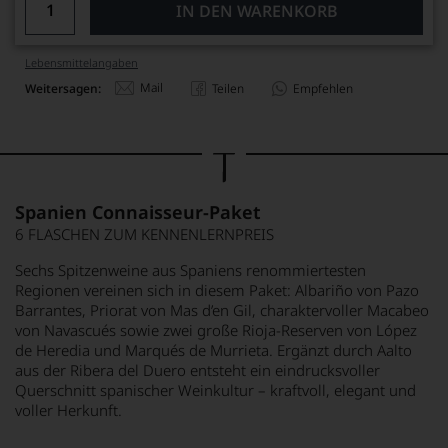
IN DEN WARENKORB
Lebensmittel­angaben
Mail
Weitersagen:
Teilen
Empfehlen
Spanien Connaisseur-Paket
6 FLASCHEN ZUM KENNENLERNPREIS
Sechs Spitzenweine aus Spaniens renommiertesten
Regionen vereinen sich in diesem Paket: Albariño von Pazo
Barrantes, Priorat von Mas d’en Gil, charaktervoller Macabeo
von Navascués sowie zwei große Rioja-Reserven von López
de Heredia und Marqués de Murrieta. Ergänzt durch Aalto
aus der Ribera del Duero entsteht ein eindrucksvoller
Querschnitt spanischer Weinkultur – kraftvoll, elegant und
voller Herkunft.