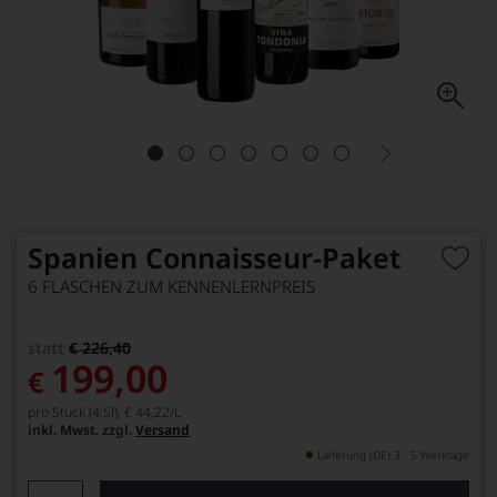
Spanien Connaisseur-Paket
6 FLASCHEN ZUM KENNENLERNPREIS
statt
€ 226,40
199,00
€
pro Stück (4.5l),
€ 44,22
/L
inkl. Mwst. zzgl.
Versand
Lieferung (DE) 3 - 5 Werktage