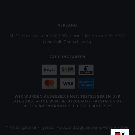
VERSAND
Ab 12 Flaschen oder 250 € Warenwert liefern wir FREI HAUS
(innerhalb Deutschlands).
ZAHLUNGSARTEN
WIR WURDEN AUSGEZEICHNET: TESTSIEGER IN DER
KATEGORIE »FINE WINE & BORDEAUX« FALSTAFF – DIE
BESTEN WEINHÄNDLER DEUTSCHLAND 2023
* Preisangaben inkl. gesetzl. MwSt. und zzgl. Service- & Versandkosten
DE