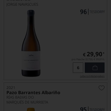
JORGE NAVASCUES
29,90
*
€
pro Flasche (0.75l),
€ 39,87
/L
Lebensmittel­angaben
2021
Pazo Barrantes Albariño
RÍAS BAIXAS DO
MARQUÉS DE MURRIETA