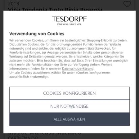
2013
Viña Tondonia Tinto Rioja Reserva
RIOJA DOCA
LÓPEZ DE HEREDIA
Verwendung von Cookies
Wir verwenden Cookies, um Ihnen ein bestmögliches Shopping-Erlebnis zu bieten.
Dazu zählen Cookies, die für das ordnungsgemäße Funktionieren der Website
notwendig sind und solche, die lediglich zu anonymen Statistikzwecken, für
Komforteinstellungen, zur Anzeige personalisierter Inhalte oder personalisierter
Werbung auf Drittseiten genutzt werden. Sie entscheiden, welche Kategorien Sie
zulassen möchten. Bitte beachten Sie, dass auf Basis Ihrer Einstellungen womöglich
nicht mehr alle Funktionalitäten der Seite zur Verfügung stehen. Weitere
Informationen finden Sie in unseren
Datenschutzerklärung
.
Um alle Cookies abzulehnen, wählen Sie unter »Cookies konfigurieren«
ausschließlich »notwendig«.
43,90
*
€
pro Flasche (0.75l),
€ 58,53
/L
COOKIES KONFIGURIEREN
NUR NOTWENDIGE
Lebensmittel­angaben
ALLE AUSWÄHLEN
2020
Mas de Mancuso Macabeo
CARIÑENA DO