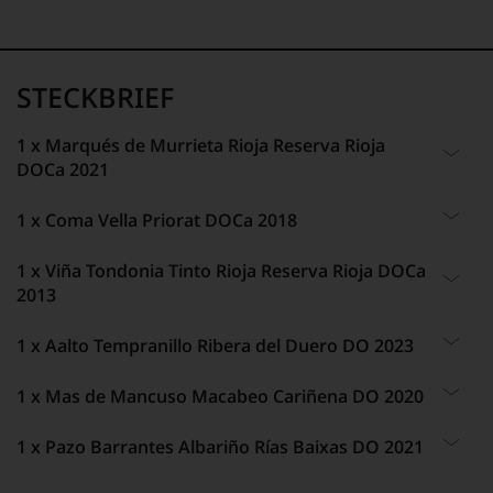
STECKBRIEF
1 x Marqués de Murrieta Rioja Reserva Rioja
DOCa 2021
1 x Coma Vella Priorat DOCa 2018
ARTIKELNUMMER
ALKOHOLGEHALT
591102
14 % Vol.
1 x Viña Tondonia Tinto Rioja Reserva Rioja DOCa
ARTIKELNUMMER
RESTSÜSSE
BEZEICHNUNG
LAGERPOTENTIAL
2013
369425
0,7 g/L
Wein
2040
BEZEICHNUNG
SÄUREGEHALT
1 x Aalto Tempranillo Ribera del Duero DO 2023
ARTIKELNUMMER
ALKOHOLGEHALT
WEINART
VERSCHLUSS
Wein
5,8 g/L
469542
13 % Vol.
Rotwein
Naturkorken
1 x Mas de Mancuso Macabeo Cariñena DO 2020
ARTIKELNUMMER
LAGERPOTENTIAL
WEINART
LAGERPOTENTIAL
BEZEICHNUNG
LAGERPOTENTIAL
JAHRGANG
606031
ALLERGENHINWEIS
2040
Rotwein
2035
Wein
2037
2021
enthält Sulfite
1 x Pazo Barrantes Albariño Rías Baixas DO 2021
ARTIKELNUMMER
ALKOHOLGEHALT
BEZEICHNUNG
VERSCHLUSS
JAHRGANG
538219
VERSCHLUSS
13,5 % Vol.
WEINART
VERSCHLUSS
ANBAUREGION
Wein
HERSTELLER /
Naturkorken