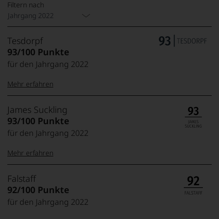
Filtern nach
Jahrgang 2022
Tesdorpf
93/100 Punkte
für den Jahrgang 2022
Mehr erfahren
99–100 Punkte:
Tesdorpf
James Suckling
Der
93/100 Punkte
Name
für den Jahrgang 2022
Tesdorpf
95–98 Punkte:
steht
Mehr erfahren
für
»Fine
90–94 Punkte:
Wine«,
100-95 Punkte:
James
Falstaff
für
Suckling
92/100 Punkte
die
Der
edlen
für den Jahrgang 2022
85–89 Punkte:
Amerikaner
90 Punkte und
Weine
James
mehr: