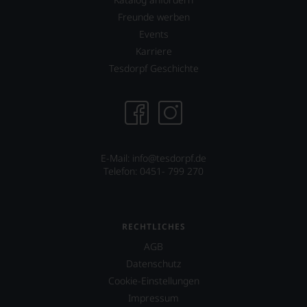
Rockband
ebenfalls
finden.
Tool
eine
Freunde werben
über
Schweizer
Events
dessen
Ausgabe,
Karriere
Projekt
die
Tesdorpf Geschichte
eines
sich
Weinguts
an
in
der
Arizona.
dortigen
Wein-
Ebenfalls
und
unterstützt
Gastronomieszene
er
E-Mail: info@tesdorpf.de
ausrichtet.
das
Telefon: 0451- 799 270
Projekt
»One
World
One
RECHTLICHES
Wine«,
das
AGB
vor
Datenschutz
allen
Cookie-Einstellungen
Dingen
das
Impressum