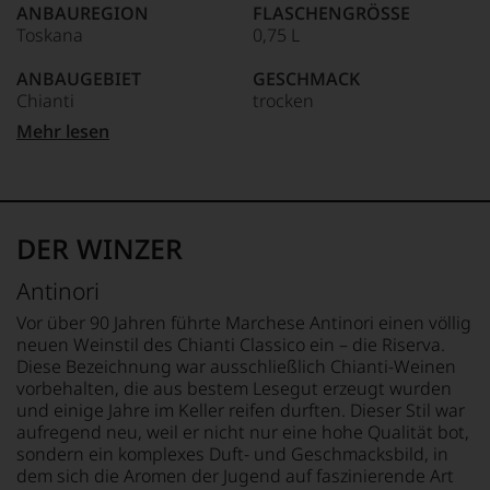
und
in
ANBAUREGION
FLASCHENGRÖSSE
studierte
heute
unserem
Toskana
0,75 L
zunächst
auch
Webshop,
Journalismus
auflagenstärkste
um
ANBAUGEBIET
GESCHMACK
an
Wein-
zu
Chianti
trocken
der
und
unterstreichen,
Universität
Gourmetmagazin
Mehr lesen
auf
von
APPELLATION
Ø NÄHRWERTE PRO 100G
Österreichs.
welch
Wisconsin.
Chianti Classico
BRENNWERT
Seit
hohem
Bedingt
367 kJ / 87 kcal
2010
Niveau
durch
QUALITÄTSSTUFE
FETT
befindet
sich
seinen
Riserva
0 g
sich
unsere
DER WINZER
Vater
davon gesättigte
das
Weinselektion
wandte
REBSORTEN
Fettsäuren: 0 g
Magazin
bewegt.
Antinori
er
mehrheitlich
100% Sangiovese
KOHLENHYDRATE
Das
sich
im
2,8 g
aber
Vor über 90 Jahren führte Marchese Antinori einen völlig
aber
Besitz
TRINKTEMPERATUR
davon Zucker: 0,1 g
genügt
neuen Weinstil des Chianti Classico ein – die Riserva.
vor
der
uns
16 °C
EIWEISS
Diese Bezeichnung war ausschließlich Chianti-Weinen
allen
Familie
nicht
0 g
vorbehalten, die aus bestem Lesegut erzeugt wurden
Dingen
Rosam,
mehr.
ALKOHOLGEHALT
SALZ
und einige Jahre im Keller reifen durften. Dieser Stil war
nach
2017
Wir
14 % Vol.
0 g
aufregend neu, weil er nicht nur eine hohe Qualität bot,
1978
erwarb
haben
sondern ein komplexes Duft- und Geschmacksbild, in
zunehmend
ein
festgestellt,
RESTSÜSSE
ZUTATEN
der
dem sich die Aromen der Jugend auf faszinierende Art
Ex
dass