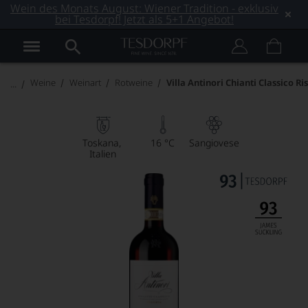
Wein des Monats August: Wiener Tradition - exklusiv
bei Tesdorpf! Jetzt als 5+1 Angebot!
Weine
Weinart
Rotweine
Villa Antinori Chianti Classico Ri
Toskana
16 °C
Sangiovese
Italien