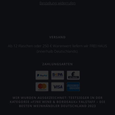
Miteinander
Bestellung widerrufen
von
Juden,
Muslimen
und
Christen
unterstützen
soll.
VERSAND
Hierfür
wird
Ab 12 Flaschen oder 250 € Warenwert liefern wir FREI HAUS
ein
(innerhalb Deutschlands).
Wein
aus
ZAHLUNGSARTEN
Trauben
internationaler
Herkünfte
wie
Ungarn,
Slowenien,
Mexiko
WIR WURDEN AUSGEZEICHNET: TESTSIEGER IN DER
oder
KATEGORIE »FINE WINE & BORDEAUX« FALSTAFF – DIE
Kalifornien
BESTEN WEINHÄNDLER DEUTSCHLAND 2023
cuvétiert.