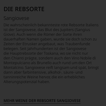
ab.
er
nur
Selbstverständlich
schrieb
auf
DIE REBSORTE
ist
aber
Einschätzungen
der
auch
einzelner
Sangiovese
Falstaff
über
Kritiker
auch
Australien,
verlassen
Die wahrscheinlich bekannteste rote Rebsorte Italiens
im
Neuseeland
zu
ist der Sangiovese, das Blut des Jupiters (Sangius
digitalen
und
müssen?
Giove). Auch wenn die Römer der Sorte ihren
Zeitalter
Amerika.
Unsere
dauerhaften Namen gaben, wurde sie doch schon zu
angekommen
Der
Bewertungen
Zeiten der Etrusker angebaut, was Traubenfunde
und
Zigarrenliebhaber
spiegeln
belegen. Seit Jahrhunderten ist der Sangiovese
verfügt
Suckling
das
die Hauptrebsorte der Toskana, wo sie nicht nur
über
schrieb
Ergebnis
den Chianti prägte, sondern auch den Vino Nobile di
eine
auch
unserer
Montepulciano als Brunello auch rund um den Ort
entsprechende
nebenbei
Expertenrunde
Montalcino. Sangiovese reift langsam und spät, bringt
Website
für
wider.
sowie
dann aber farbintensive, alkohol-, säure- und
die
Bitte
über
Zeitschrift
tanninreiche Weine hervor, die ein erhebliches
beachten
eine
Cigar
Alterungspotenzial haben.
Sie
umfangreiche
Afficionado
auch
Wein-
und
unsere
Datenbank.
veröffentlichte
untenstehenden
Bücher,
Erläuterungen,
MEHR WEINE DER REBSORTE SANGIOVESE
Neben
etwa
dann