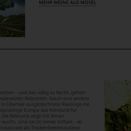
blikationen
MEHR WEINE AUS MOSEL
en
ndungen
em
op,
treichen,
m
sorten – und das völlig zu Recht, gehört
omplexesten Rebsorten. Kaum eine andere
 in Übersee ausgezeichnete Rieslinge mit
lektion
chsprachige Europa das Kernland für
.
 Die Rebsorte zeigt mit feinen
wuchs. Und sie ist immer brillant - ob
enauso wie als Trockenbeerenauslese.
t