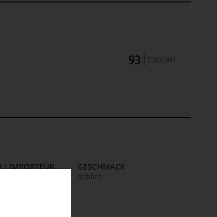
R / IMPORTEUR
GESCHMACK
n
lieblich
,54441,Kanzem,De