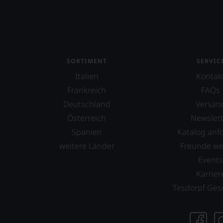
wir
beschl
WIR
WERD
UNSER
WEINE
SORTIMENT
SERVIC
AUCH
Italien
Kontak
SELBS
Frankreich
FAQs
BEWER
Deutschland
Versan
Wir,
Österreich
Newslett
das
Expert
Spanien
Katalog anf
und
weitere Länder
Freunde w
Verkos
Event
des
Hause
Karrier
Tesdor
Tesdorpf Ges
diskuti
leidens
aber