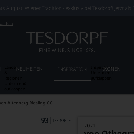
 August: Wiener Tradition - exklusiv bei Tesdorpf! Jetzt als
 werben
Länder
Inspiration
N
NEUHEITEN
IKONEN
INSPIRATION
&
Untermenü
Regionen
aufklappen
Untermenü
aufklappen
en Altenberg Riesling GG
2021
von Othegra