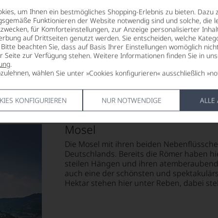
VERSCHLUSS
Deutschlan
ies, um Ihnen ein bestmögliches Shopping-Erlebnis zu bieten. Dazu 
Punkte:
Naturkorken
gsgemäße Funktionieren der Website notwendig sind und solche, die le
FLASCHENG
zwecken, für Komforteinstellungen, zur Anzeige personalisierter Inhal
R
ALLERGENHINWEIS
0,75 L
erbung auf Drittseiten genutzt werden. Sie entscheiden, welche Katego
enthält Sulfite
Bitte beachten Sie, dass auf Basis Ihrer Einstellungen womöglich nich
er Seite zur Verfügung stehen. Weitere Informationen finden Sie in un
ung
.
85 Punkte:
zulehnen, wählen Sie unter »Cookies konfigurieren« ausschließlich »no
r.
entieren
KIES KONFIGURIEREN
NUR NOTWENDIGE
ALLE
Mosel
e
Die Mosel mit ihren beiden Nebenflüssche
Deutschlands. Bereits die Römer haben hi
tungen
steilen Hängen und ihren atemberaubenden
auch eine der schönsten und spektakulär
len
Hektar stehen hier unter Reben, dabei stell
ierter
urnalisten