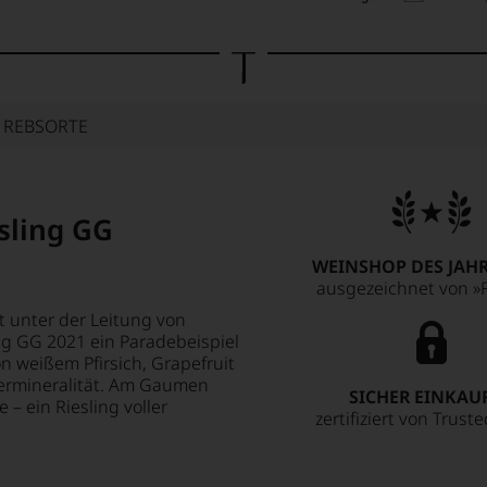
E REBSORTE
sling GG
WEINSHOP DES JAHR
ausgezeichnet von »F
t unter der Leitung von
ng GG 2021 ein Paradebeispiel
on weißem Pfirsich, Grapefruit
fermineralität. Am Gaumen
SICHER EINKAU
e – ein Riesling voller
zertifiziert von Trust