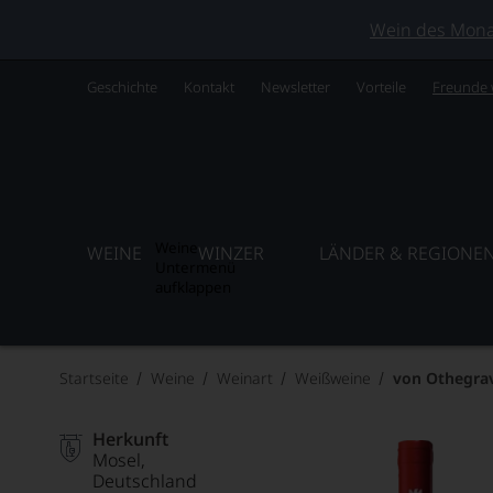
Wein des Monats
Geschichte
Kontakt
Newsletter
Vorteile
Freunde
Weine
WEINE
WINZER
LÄNDER & REGIONE
Untermenü
aufklappen
Startseite
Weine
Weinart
Weißweine
von Othegrav
Herkunft
Mosel
Deutschland