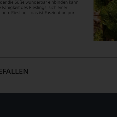
, der die Süße wunderbar einbinden kann
Fähigkeit des Rieslings, sich einer
n. Riesling – das ist Faszination pur.
ellt,
tung
llziehbar
EFALLEN
geht.
m