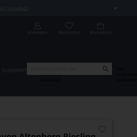
 5+1 Angebot!
Anmelden
Merkzettel
Warenkorb
Subskription
Sale
SUBSKRIPTION
WEIN-JOURNAL
SALE
Untermenü
Untermen
aufklappen
aufklappe
ven Altenberg Riesling