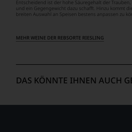
Entscheidend ist der hohe Säuregehalt der Trauben
uns
und ein Gegengewicht dazu schafft. Hinzu kommt die 
nicht
breiten Auswahl an Speisen bestens anpassen zu könne
mehr.
Wir
haben
festgest
MEHR WEINE DER REBSORTE RIESLING
dass
manch
eine
Bewer
schwer
nachvo
DAS KÖNNTE IHNEN AUCH G
ist
oder
am
Wein
vorbei
Aus
diese
Grund
haben