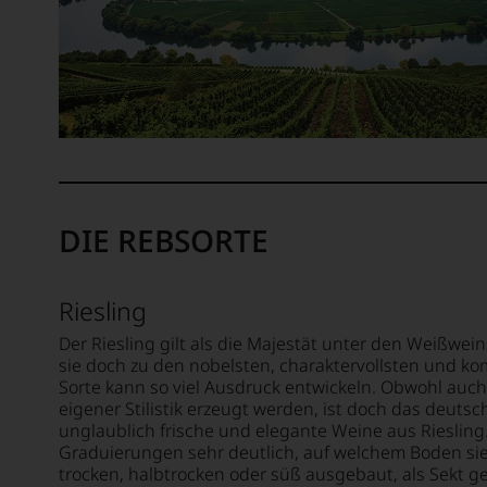
Fachpu
in
unser
Ausse
oder
in
unser
Websh
um
zu
unters
DIE REBSORTE
auf
welch
hohe
Riesling
Niveau
Der Riesling gilt als die Majestät unter den Weißwein
sich
sie doch zu den nobelsten, charaktervollsten und k
unsere
Sorte kann so viel Ausdruck entwickeln. Obwohl auch
Weinse
eigener Stilistik erzeugt werden, ist doch das deuts
bewegt
unglaublich frische und elegante Weine aus Riesling.
Das
Graduierungen sehr deutlich, auf welchem Boden sie 
aber
trocken, halbtrocken oder süß ausgebaut, als Sekt g
genüg