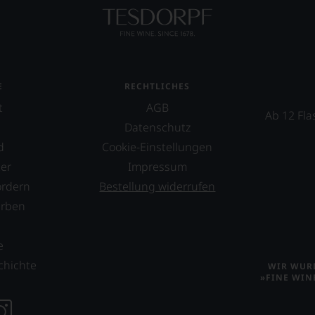
ossen:
EN
E
E
RECHTLICHES
t
AGB
Ab 12 Fla
T
Datenschutz
TEN.
d
Cookie-Einstellungen
er
Impressum
en-
ordern
Bestellung widerrufen
erben
tungsteam
s
s
e
pf,
chichte
WIR WURD
eren
»FINE WIN
chaftlich,