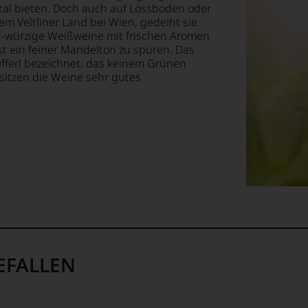
al bieten. Doch auch auf Lössboden oder
m Veltliner Land bei Wien, gedeiht sie
tig-würzige Weißweine mit frischen Aromen
ist ein feiner Mandelton zu spüren. Das
ellt,
efferl bezeichnet, das keinem Grünen
sitzen die Weine sehr gutes
tung
llziehbar
geht.
m
EFALLEN
ossen: