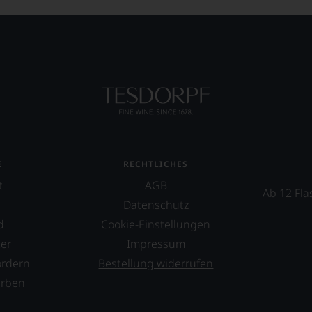
EN
E
T
TEN.
en-
E
RECHTLICHES
tungsteam
t
AGB
Ab 12 Fla
Datenschutz
s
d
Cookie-Einstellungen
pf,
er
eren
Impressum
chaftlich,
ordern
Bestellung widerrufen
erben
ktiv
s