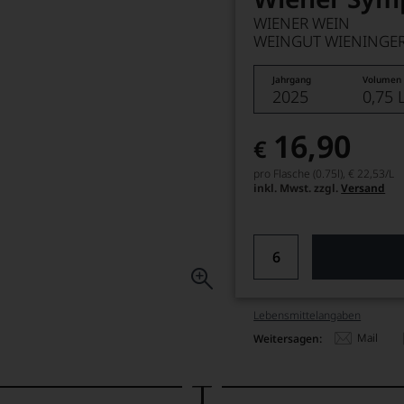
WIENER WEIN
WEINGUT WIENINGE
Jahrgang
Volumen
2025
0,75 
16,90
€
pro Flasche (0.75l),
€ 22,53
/L
inkl. Mwst. zzgl.
Versand
Lebensmittel­angaben
Mail
Weitersagen: