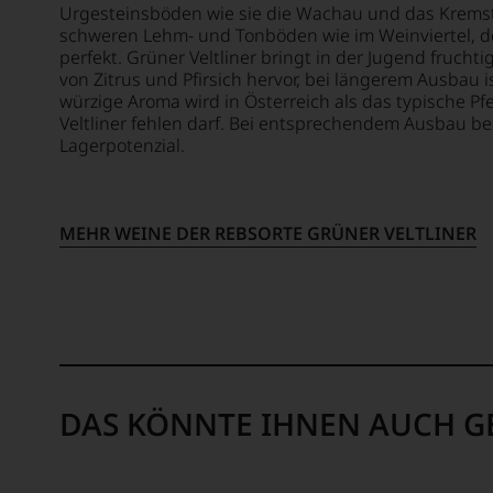
nicht
Urgesteinsböden wie sie die Wachau und das Kremst
mehr.
schweren Lehm- und Tonböden wie im Weinviertel, de
Wir
perfekt. Grüner Veltliner bringt in der Jugend fruch
haben
von Zitrus und Pfirsich hervor, bei längerem Ausbau 
festgest
würzige Aroma wird in Österreich als das typische Pf
dass
Veltliner fehlen darf. Bei entsprechendem Ausbau be
manch
Lagerpotenzial.
eine
Bewer
schwer
nachvo
MEHR WEINE DER REBSORTE GRÜNER VELTLINER
ist
oder
am
Wein
vorbei
Aus
diese
DAS KÖNNTE IHNEN AUCH G
Grund
haben
wir
beschl