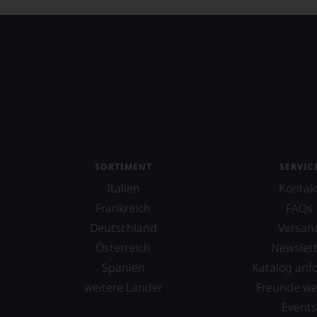
WIR
WERD
UNSER
WEINE
AUCH
SELBS
BEWER
Wir,
das
Expert
SORTIMENT
SERVIC
und
Italien
Verkos
Kontak
des
Frankreich
FAQs
Hause
Deutschland
Versan
Tesdor
Österreich
Newslett
diskuti
leidens
Spanien
Katalog anf
aber
weitere Länder
Freunde w
konstru
jeden
Event