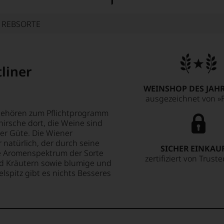
E REBSORTE
liner
WEINSHOP DES JAHR
ausgezeichnet von »F
t gehören zum Pflichtprogramm
zhirsche dort, die Weine sind
der Güte. Die Wiener
r natürlich, der durch seine
SICHER EINKAU
e Aromenspektrum der Sorte
zertifiziert von Trust
und Kräutern sowie blumige und
lspitz gibt es nichts Besseres