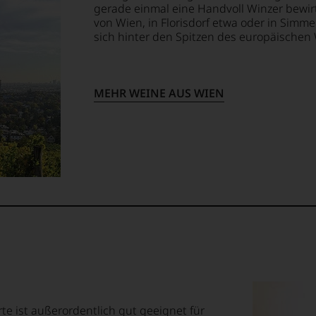
en
gerade einmal eine Handvoll Winzer bewir
ndungen
von Wien, in Florisdorf etwa oder in Simme
sich hinter den Spitzen des europäischen
em
op,
MEHR WEINE AUS WIEN
treichen,
m
lektion
.
t
orte ist außerordentlich gut geeignet für