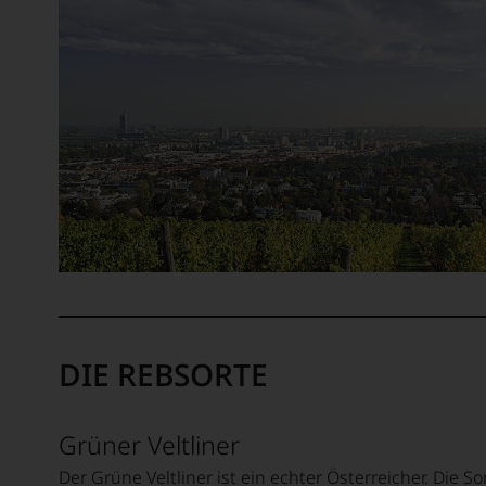
unser
Ausse
oder
in
unser
Websh
um
zu
unters
auf
welch
hohe
Niveau
sich
unsere
Weinse
DIE REBSORTE
bewegt
Das
aber
Grüner Veltliner
genüg
uns
Der Grüne Veltliner ist ein echter Österreicher. Die S