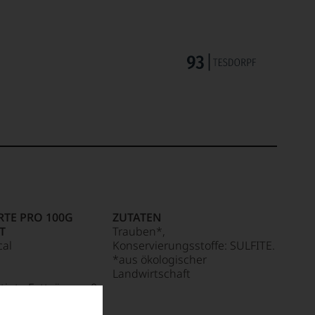
TE PRO 100G
ZUTATEN
T
Trauben*,
cal
Konservierungsstoffe: SULFITE.
*aus ökologischer
Landwirtschaft
tigte Fettsäuren: 0