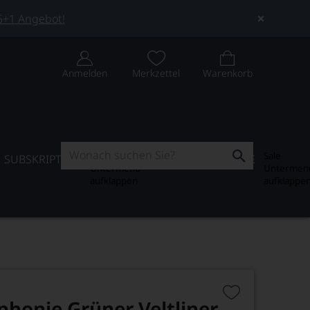
 5+1 Angebot!
Anmelden
Merkzettel
Warenkorb
Subskription
Sale
SUBSKRIPTION
WEIN-JOURNAL
SALE
Untermenü
Untermen
aufklappen
aufklappe
honie Grüner Veltliner