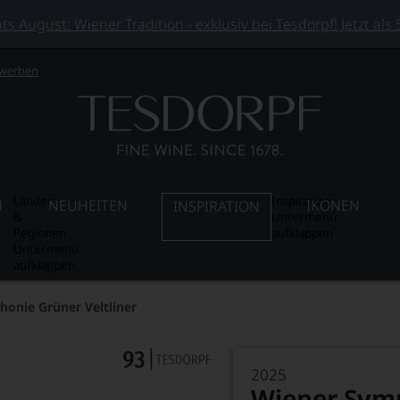
 August: Wiener Tradition - exklusiv bei Tesdorpf! Jetzt als
 werben
Länder
Inspiration
N
NEUHEITEN
IKONEN
INSPIRATION
&
Untermenü
Regionen
aufklappen
Untermenü
aufklappen
onie Grüner Veltliner
2025
Wiener Symp