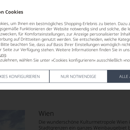
NUNG
Weingut Wieninger,
KOHLENHY
Stammersdorfer Strasse 31, A-
1 g
1210 Wien, Österreich
davon Zucke
n Cookies
EIWEISS
R
LAND
0 g
ies, um Ihnen ein bestmögliches Shopping-Erlebnis zu bieten. Dazu 
gsgemäße Funktionieren der Website notwendig sind und solche, die le
Österreich
SALZ
85 Punkte:
zwecken, für Komforteinstellungen, zur Anzeige personalisierter Inhal
r.
0 g
erbung auf Drittseiten genutzt werden. Sie entscheiden, welche Katego
FLASCHENGRÖSSE
Bitte beachten Sie, dass auf Basis Ihrer Einstellungen womöglich nich
0,75 L
entieren
er Seite zur Verfügung stehen. Weitere Informationen finden Sie in un
ung
.
GESCHMACK
zulehnen, wählen Sie unter »Cookies konfigurieren« ausschließlich »no
trocken
e
KIES KONFIGURIEREN
NUR NOTWENDIGE
ALLE
tungen
len
ierter
urnalisten
Wien
blikationen
Die wunderschöne Kulturmetropole Wien ist
Stadtgrenzen ein ganzes Weinbaugebiet be