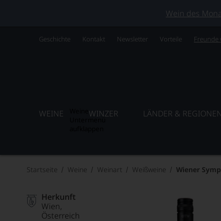
Wein des Monats
Geschichte
Kontakt
Newsletter
Vorteile
Freunde
Weine
WEINE
WINZER
LÄNDER & REGIONE
Untermenü
aufklappen
Startseite
Weine
Weinart
Weißweine
Wiener Symph
Herkunft
Wien
Österreich