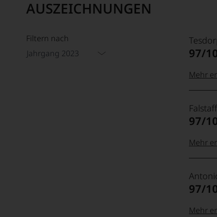
AUSZEICHNUNGEN
Filtern nach
Tesdor
97/1
Jahrgang 2023
Mehr er
99–100
Tesdor
Falstaff
Der
97/1
Name
Tesdor
95–98 
steht
Mehr er
für
»Fine
100-96
Falstaf
90–94 
Wine«,
Antoni
Das
für
97/1
unter
die
Weinli
edlen
wie
95-90
Mehr er
85–89 
Weine