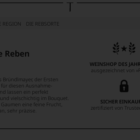
E REGION
DIE REBSORTE
te Reben
WEINSHOP DES JAHR
ausgezeichnet von »F
 Bründlmayer, der Ersten
n für diesen Ausnahme-
und lassen ein perfekt
und vielschichtig im Bouquet.
SICHER EINKAU
m Gaumen eine feine Frucht,
zertifiziert von Trust
n, sehr präzise.