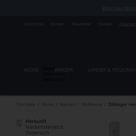
Wein des Monats
Geschichte
Kontakt
Newsletter
Vorteile
Freunde
Weine
WEINE
WINZER
LÄNDER & REGIONE
Untermenü
aufklappen
Startseite
Weine
Weinart
Weißweine
Zöbinger Hei
Herkunft
Niederösterreich
Österreich