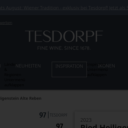
 August: Wiener Tradition - exklusiv bei Tesdorpf! Jetzt als
 werben
Länder
Inspiration
N
NEUHEITEN
IKONEN
INSPIRATION
&
Untermenü
Regionen
aufklappen
Untermenü
aufklappen
ligenstein Alte Reben
2023
Ried Heilige