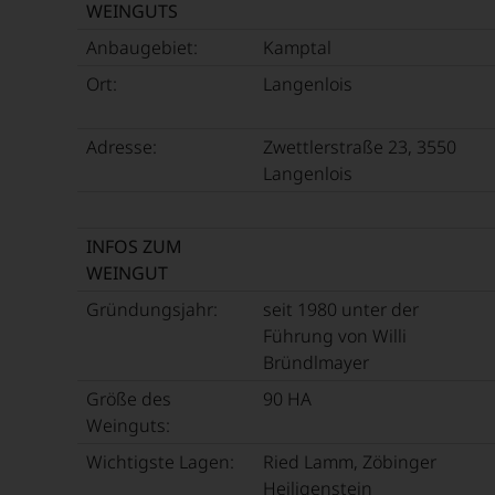
WEINGUTS
innigli
Essen
WIR
Kontak
und
WERD
Anbaugebiet:
Kamptal
mit
Trinken
UNSER
den
Ort:
Langenlois
sowie
WEINE
Weine
über
AUCH
des
Kulinar
SELBS
Adresse:
Zwettlerstraße 23, 3550
Lande
Reisen,
BEWER
Langenlois
schloss
Restau
Wir,
Ab
Neuer
das
2004
und
Expert
gab
INFOS ZUM
Bars.
und
er
Seit
WEINGUT
Verkos
den
seiner
Gründungsjahr:
seit 1980 unter der
des
»Pied
Geburt
Hause
Führung von Willi
Report
richtet
Tesdor
heraus
Bründlmayer
der
diskuti
der
Falstaff
Größe des
90 HA
leidens
sich
jährlic
Weinguts:
aber
den
einen
konstru
Weine
Rotwei
Wichtigste Lagen:
Ried Lamm, Zöbinger
jeden
des
für
Heiligenstein