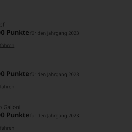
pf
00 Punkte
für den Jahrgang 2023
fahren
 Punkte:
pf
00 Punkte
für den Jahrgang 2023
pf
Punkte:
fahren
 Punkte:
f
Punkte:
o Galloni
00 Punkte
für den Jahrgang 2023
ebhabern
fahren
Punkte: