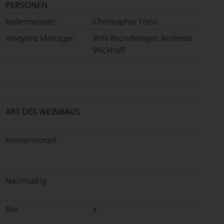
PERSONEN
chen
t
EN
Kellermeister:
Christopher Forst
,
E
Vineyard Manager:
Willi Bründlmayer, Andreas
n
Wickhoff
ik-
T
s
TEN.
.
rant-
öffnungen
en-
ART DES WEINBAUS
tungsteam
Konventionell
mont
sstunde
s
«
pf,
,
eren
Nachhaltig
chaftlich,
h
ktiv
n
npreis
Bio
x