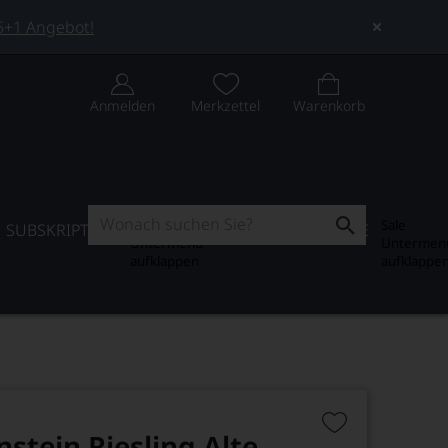
 5+1 Angebot!
Anmelden
Merkzettel
Warenkorb
Subskription
Sale
SUBSKRIPTION
WEIN-JOURNAL
SALE
Untermenü
Untermen
aufklappen
aufklappe
nstein Riesling Alte