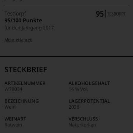
Tesdorpf
95/100 Punkte
für den Jahrgang 2017
Mehr erfahren
99–100 Punkte:
Tesdorpf
Der
Name
STECKBRIEF
Tesdorpf
95–98 Punkte:
steht
für
ARTIKELNUMMER
ALKOHOLGEHALT
»Fine
W78034
14 % Vol.
90–94 Punkte:
Wine«,
für
BEZEICHNUNG
LAGERPOTENTIAL
die
Wein
2028
edlen
85–89 Punkte:
Weine
WEINART
VERSCHLUSS
der
Rotwein
Naturkorken
Welt,