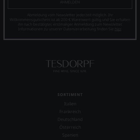
das
ANMELDEN
Experten-
und
Abmeldung vom Newsletter jederzeit möglich. Ihr
Verkostungsteam
Willkommensgutschein ist ab 200 € Warenwert gültig und Sie erhalten
ihn nach bestätigter, erstmaliger Anmeldung zum Newsletter.
des
Informationen zu unserer Datenverarbeitung finden Sie
hier
.
Hauses
Tesdorpf,
diskutieren
leidenschaftlich,
aber
konstruktiv
jeden
Wein
im
Hinblick
auf
SORTIMENT
Herkunft,
Stilistik,
Italien
Rebsortentypizität
Frankreich
und
Deutschland
Charakteristik.
Und
Österreich
daraus
Spanien
ergeben