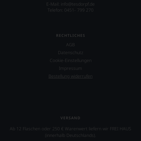
Einschätzungen
E-Mail: info@tesdorpf.de
einzelner
Telefon: 0451- 799 270
Kritiker
verlassen
zu
müssen?
RECHTLICHES
Unsere
Bewertungen
AGB
spiegeln
Datenschutz
das
Cookie-Einstellungen
Ergebnis
unserer
Impressum
Expertenrunde
Bestellung widerrufen
wider.
Bitte
beachten
Sie
auch
unsere
untenstehenden
VERSAND
Erläuterungen,
dann
Ab 12 Flaschen oder 250 € Warenwert liefern wir FREI HAUS
wissen
(innerhalb Deutschlands).
Sie