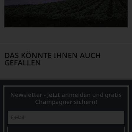
Bewertung
schwer
nachvollziehbar
ist
oder
am
Wein
vorbeigeht.
Aus
DAS KÖNNTE IHNEN AUCH
diesem
GEFALLEN
Grund
haben
wir
beschlossen:
WIR
WERDEN
Newsletter - Jetzt anmelden und gratis
UNSERE
Champagner sichern!
WEINE
AUCH
SELBST
BEWERTEN.
Wir,