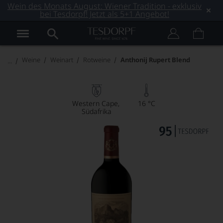
Wein des Monats August: Wiener Tradition - exklusiv
bei Tesdorpf! Jetzt als 5+1 Angebot!
Weine
Weinart
Rotweine
Anthonij Rupert Blend
Western Cape
16 °C
Südafrika