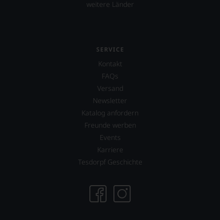
weitere Länder
sich
fundierte
Bewertungen
jedes
einzelnen
SERVICE
Weines.
Warum
Kontakt
also
FAQs
sollen
Versand
Sie
als
Newsletter
Kunde
Katalog anfordern
des
Freunde werben
Hauses
Events
nicht
davon
Karriere
profitieren,
Tesdorpf Geschichte
statt
an
Stelle
sich
nur
auf