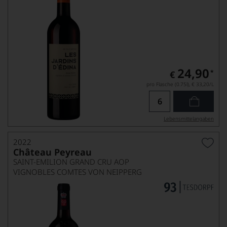
24,90
*
€
pro Flasche (0.75l),
€ 33,20
/L
Lebensmittel­angaben
2022
Château Peyreau
SAINT-EMILION GRAND CRU AOP
VIGNOBLES COMTES VON NEIPPERG