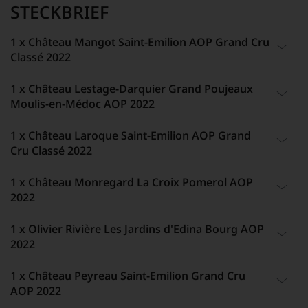
STECKBRIEF
1 x Château Mangot Saint-Emilion AOP Grand Cru
Classé 2022
1 x Château Lestage-Darquier Grand Poujeaux
ARTIKELNUMMER
TRINKTEMPERATUR
Moulis-en-Médoc AOP 2022
907889
18 °C
BEZEICHNUNG
ALKOHOLGEHALT
1 x Château Laroque Saint-Emilion AOP Grand
ARTIKELNUMMER
ALKOHOLGEHALT
Wein
14,5 % Vol.
Cru Classé 2022
375743
13,5 % Vol.
WEINART
LAGERPOTENTIAL
BEZEICHNUNG
LAGERPOTENTIAL
1 x Château Monregard La Croix Pomerol AOP
ARTIKELNUMMER
ALKOHOLGEHALT
Rotwein
2045
Wein
2038
2022
254384
13,5 % Vol.
JAHRGANG
VERSCHLUSS
WEINART
VERSCHLUSS
BEZEICHNUNG
LAGERPOTENTIAL
2022
Naturkorken
1 x Olivier Rivière Les Jardins d'Edina Bourg AOP
ARTIKELNUMMER
ALKOHOLGEHALT
Rotwein
Naturkorken
Wein
2030
2022
893900
13,5 % Vol.
ANBAUREGION
ALLERGENHINWEIS
JAHRGANG
ALLERGENHINWEIS
WEINART
VERSCHLUSS
Bordeaux
enthält Sulfite
BEZEICHNUNG
LAGERPOTENTIAL
2022
enthält Sulfite
1 x Château Peyreau Saint-Emilion Grand Cru
ARTIKELNUMMER
ALKOHOLGEHALT
Rotwein
Naturkorken
Wein
2035
AOP 2022
433389
14,5 % Vol.
ANBAUGEBIET
HERSTELLER /
ANBAUREGION
HERSTELLER /