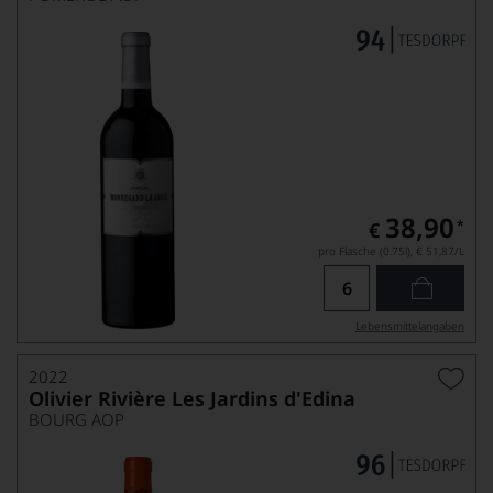
38,90
*
€
pro Flasche (0.75l),
€ 51,87
/L
Lebensmittel­angaben
2022
Olivier Rivière Les Jardins d'Edina
BOURG AOP