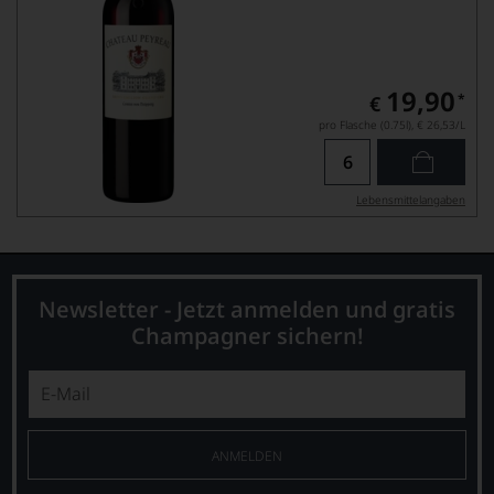
19,90
*
€
pro Flasche (0.75l),
€ 26,53
/L
Lebensmittel­angaben
Newsletter - Jetzt anmelden und gratis
Champagner sichern!
ANMELDEN