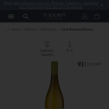
Wein des Monats August: Wiener Tradition - exklusiv
bei Tesdorpf! Jetzt als 5+1 Angebot!
Weine
Weinart
Weißweine
Casa Benasal Blanco
Valencia
8 °C
Spanien