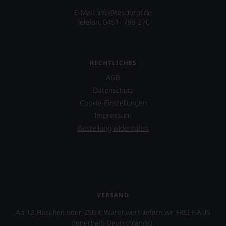
jedes
E-Mail: info@tesdorpf.de
einzelnen
Telefon: 0451- 799 270
Weines.
Warum
also
sollen
RECHTLICHES
Sie
als
AGB
Kunde
Datenschutz
des
Hauses
Cookie-Einstellungen
nicht
Impressum
davon
Bestellung widerrufen
profitieren,
statt
an
Stelle
sich
nur
auf
VERSAND
Einschätzungen
einzelner
Ab 12 Flaschen oder 250 € Warenwert liefern wir FREI HAUS
Kritiker
(innerhalb Deutschlands).