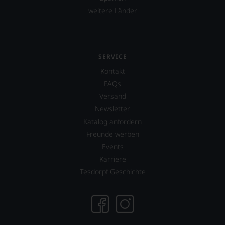
Verkostungsteam
weitere Länder
des
Hauses
Tesdorpf,
diskutieren
leidenschaftlich,
SERVICE
aber
konstruktiv
Kontakt
jeden
FAQs
Wein
Versand
im
Hinblick
Newsletter
auf
Katalog anfordern
Herkunft,
Freunde werben
Stilistik,
Rebsortentypizität
Events
und
Karriere
Charakteristik.
Tesdorpf Geschichte
Und
daraus
ergeben
sich
fundierte
Bewertungen