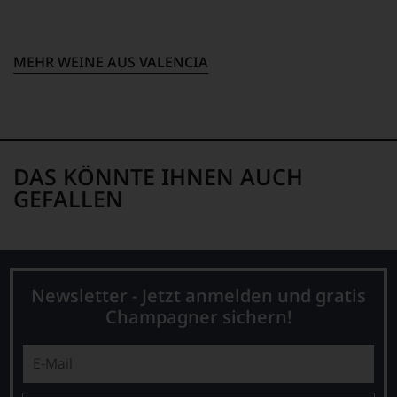
12,5 % Vol.
Bio-Trauben,
unterstreichen,
Konservierungsstoff:
auf
welch
LAGERPOTENTIAL
SULFITE.
hohem
2029
MEHR WEINE AUS VALENCIA
Niveau
sich
VERSCHLUSS
unsere
Naturkorken
Weinselektion
bewegt.
Das
DAS KÖNNTE IHNEN AUCH
aber
genügt
GEFALLEN
uns
nicht
mehr.
Wir
haben
Newsletter - Jetzt anmelden und gratis
festgestellt,
dass
Champagner sichern!
manch
eine
Bewertung
schwer
nachvollziehbar