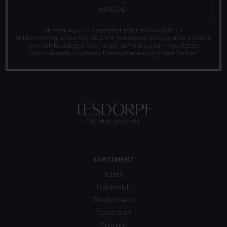
ist
ANMELDEN
oder
am
Abmeldung vom Newsletter jederzeit möglich. Ihr
Wein
Willkommensgutschein ist ab 200 € Warenwert gültig und Sie erhalten
ihn nach bestätigter, erstmaliger Anmeldung zum Newsletter.
vorbeigeht.
Informationen zu unserer Datenverarbeitung finden Sie
hier
.
Aus
diesem
Grund
haben
wir
beschlossen:
WIR
WERDEN
UNSERE
WEINE
AUCH
SORTIMENT
SELBST
Italien
BEWERTEN.
Frankreich
Wir,
Deutschland
das
Experten-
Österreich
und
Spanien