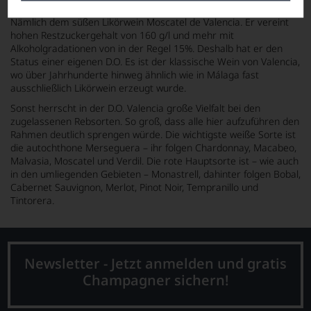
vorbehalten, der aus nur zwei Moscatel-Varianten gekeltert wird:
Nämlich dem süßen Likörwein Moscatel de Valencia. Er vereint
hohen Restzuckergehalt von 160 g/l und mehr mit
Alkoholgradationen von in der Regel 15%. Deshalb hat er den
Status einer eigenen D.O. Es ist der klassische Wein von Valencia,
wo über Jahrhunderte hinweg ähnlich wie in Málaga fast
ausschließlich Likörwein erzeugt wurde.
Sonst herrscht in der D.O. Valencia große Vielfalt bei den
zugelassenen Rebsorten. So groß, dass alle hier aufzuführen den
Rahmen deutlich sprengen würde. Die wichtigste weiße Sorte ist
die autochthone Merseguera – ihr folgen Chardonnay, Macabeo,
Malvasia, Moscatel und Verdil. Die rote Hauptsorte ist – wie auch
in den umliegenden Gebieten – Monastrell, dahinter folgen Bobal,
Cabernet Sauvignon, Merlot, Pinot Noir, Tempranillo und
Tintorera.
Newsletter - Jetzt anmelden und gratis
Champagner sichern!