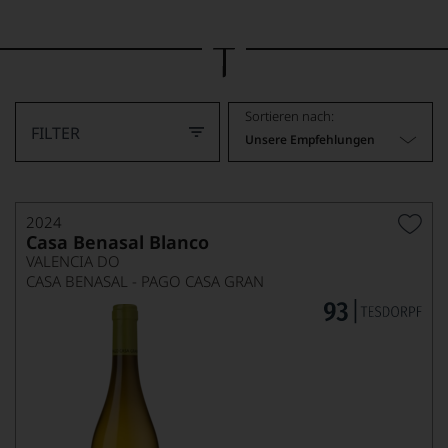
Bild
wurde
mithilfe
von
KI
verändert.
Sortieren nach:
FILTER
Unsere Empfehlungen
2024
Casa Benasal Blanco
VALENCIA DO
CASA BENASAL - PAGO CASA GRAN