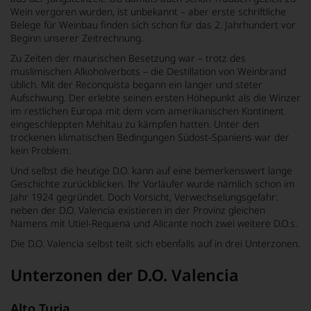
Wein vergoren wurden, ist unbekannt – aber erste schriftliche
Belege für Weinbau finden sich schon für das 2. Jahrhundert vor
Beginn unserer Zeitrechnung.
Zu Zeiten der maurischen Besetzung war – trotz des
muslimischen Alkoholverbots – die Destillation von Weinbrand
üblich. Mit der Reconquista begann ein langer und steter
Aufschwung. Der erlebte seinen ersten Höhepunkt als die Winzer
im restlichen Europa mit dem vom amerikanischen Kontinent
eingeschleppten Mehltau zu kämpfen hatten. Unter den
trockenen klimatischen Bedingungen Südost-Spaniens war der
kein Problem.
Und selbst die heutige D.O. kann auf eine bemerkenswert lange
Geschichte zurückblicken. Ihr Vorläufer wurde nämlich schon im
Jahr 1924 gegründet. Doch Vorsicht, Verwechselungsgefahr:
neben der D.O. Valencia existieren in der Provinz gleichen
Namens mit Utiel-Requena und Alicante noch zwei weitere D.O.s.
Die D.O. Valencia selbst teilt sich ebenfalls auf in drei Unterzonen.
Unterzonen der D.O. Valencia
Alto Turia