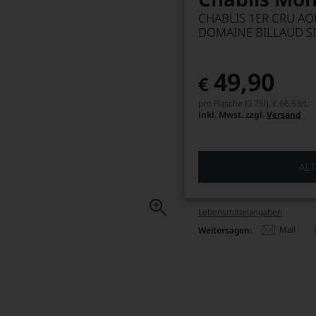
CHABLIS 1ER CRU AO
DOMAINE BILLAUD 
49,90
€
pro Flasche (0.75l),
€ 66,53
/L
inkl. Mwst. zzgl.
Versand
ALT
Lebensmittel­angaben
Mail
Weitersagen: