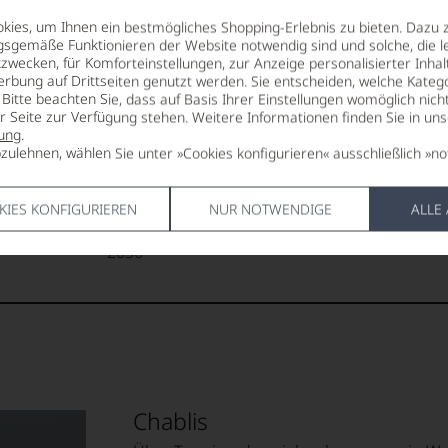
10 °C
Naturkorke
ies, um Ihnen ein bestmögliches Shopping-Erlebnis zu bieten. Dazu 
gsgemäße Funktionieren der Website notwendig sind und solche, die le
ALKOHOLGEHALT
ALLERGEN
zwecken, für Komforteinstellungen, zur Anzeige personalisierter Inhal
13 % Vol.
enthält Sulf
erbung auf Drittseiten genutzt werden. Sie entscheiden, welche Katego
Bitte beachten Sie, dass auf Basis Ihrer Einstellungen womöglich nich
RESTSÜSSE
HERSTELLE
er Seite zur Verfügung stehen. Weitere Informationen finden Sie in un
´Origine
2,3 g/L
Domaine Bil
ung
.
de Reugny 8
zulehnen, wählen Sie unter »Cookies konfigurieren« ausschließlich »no
SÄUREGEHALT
France
3,6 g/L
KIES KONFIGURIEREN
NUR NOTWENDIGE
ALLE
LAND
LAGERPOTENTIAL
Frankreich
2036
Chablis