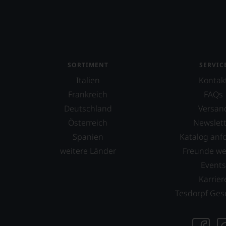
vorbeigeht.
Aus
diesem
Grund
haben
wir
beschlossen:
SORTIMENT
SERVIC
WIR
Italien
Kontak
WERDEN
Frankreich
FAQs
UNSERE
Deutschland
Versan
WEINE
AUCH
Österreich
Newslett
SELBST
Spanien
Katalog anf
BEWERTEN.
weitere Länder
Freunde w
Wir,
Event
das
Experten-
Karrier
und
Tesdorpf Ges
Verkostungsteam
des
Hauses