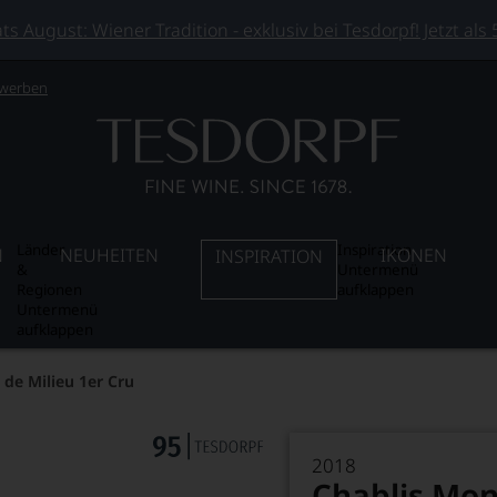
 August: Wiener Tradition - exklusiv bei Tesdorpf! Jetzt als
 werben
Länder
Inspiration
N
NEUHEITEN
IKONEN
INSPIRATION
&
Untermenü
Regionen
aufklappen
Untermenü
aufklappen
 de Milieu 1er Cru
2018
Chablis Mon