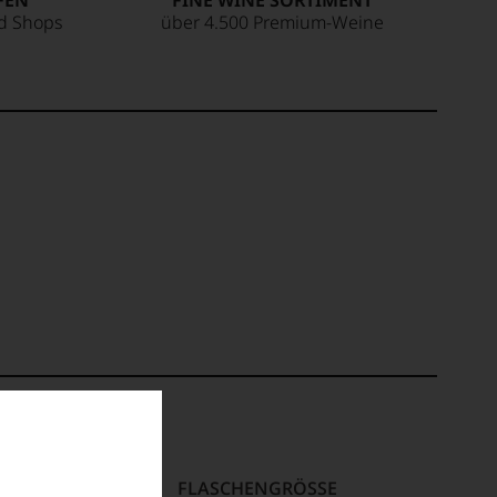
FEN
FINE WINE SORTIMENT
ed Shops
über 4.500 Premium-Weine
S
FLASCHENGRÖSSE