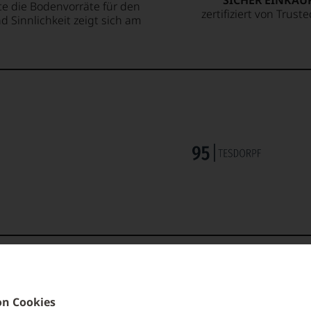
SICHER EINKAU
lte die Bodenvorräte für den
zertifiziert von Trust
 Sinnlichkeit zeigt sich am
n Cookies
TRINKTEMPERATUR
VERSCHLUS