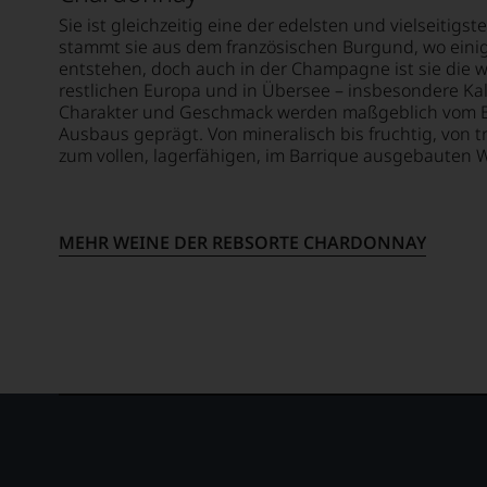
Weinselektion
Sie ist gleichzeitig eine der edelsten und vielseitig
bewegt.
stammt sie aus dem französischen Burgund, wo eini
Das
entstehen, doch auch in der Champagne ist sie die wi
aber
restlichen Europa und in Übersee – insbesondere Kali
genügt
Charakter und Geschmack werden maßgeblich vom B
uns
Ausbaus geprägt. Von mineralisch bis fruchtig, von t
nicht
zum vollen, lagerfähigen, im Barrique ausgebauten Wein
mehr.
Wir
haben
festgestellt,
MEHR WEINE DER REBSORTE CHARDONNAY
dass
manch
eine
Bewertung
schwer
nachvollziehbar
ist
oder
am
Wein