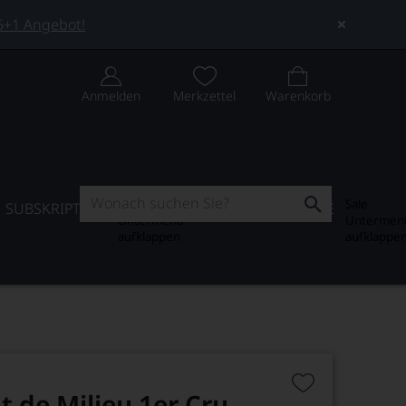
 5+1 Angebot!
Anmelden
Merkzettel
Warenkorb
Subskription
Sale
SUBSKRIPTION
WEIN-JOURNAL
SALE
Untermenü
Untermen
aufklappen
aufklappe
t de Milieu 1er Cru