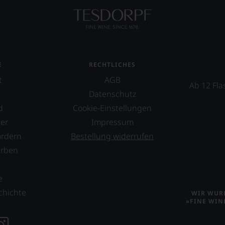
E
RECHTLICHES
t
AGB
Ab 12 Fla
Datenschutz
d
Cookie-Einstellungen
er
Impressum
ordern
Bestellung widerrufen
erben
s
e
chichte
WIR WURD
»FINE WIN