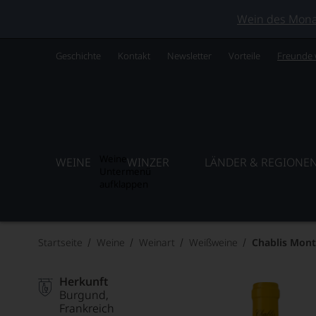
Wein des Monats
Geschichte
Kontakt
Newsletter
Vorteile
Freunde
Weine
WEINE
WINZER
LÄNDER & REGIONE
Untermenü
aufklappen
Startseite
Weine
Weinart
Weißweine
Chablis Mont
Herkunft
Burgund
Frankreich