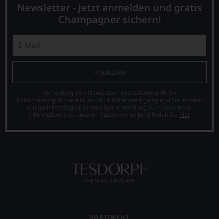
Newsletter - Jetzt anmelden und gratis
Kunde
des
Champagner sichern!
Hauses
nicht
davon
profitieren,
statt
an
ANMELDEN
Stelle
sich
Abmeldung vom Newsletter jederzeit möglich. Ihr
nur
Willkommensgutschein ist ab 200 € Warenwert gültig und Sie erhalten
ihn nach bestätigter, erstmaliger Anmeldung zum Newsletter.
auf
Informationen zu unserer Datenverarbeitung finden Sie
hier
.
Einschätzungen
einzelner
Kritiker
verlassen
zu
müssen?
Unsere
Bewertungen
spiegeln
das
Ergebnis
SORTIMENT