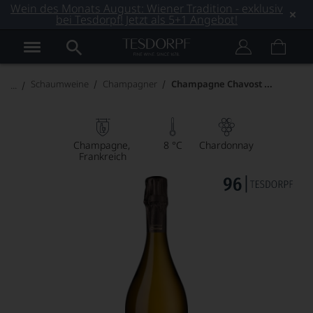
Wein des Monats August: Wiener Tradition - exklusiv
bei Tesdorpf! Jetzt als 5+1 Angebot!
Champagne Chavost Blanc de Chardonnay
Schaumweine
Champagner
Champagne
8 °C
Chardonnay
Frankreich