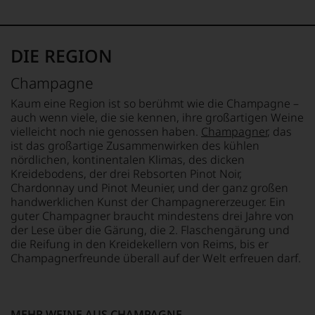
Bewertungen
8 °C
0 g
und
davon gesättigte
Medaillen
ALKOHOLGEHALT
Fettsäuren: 0 g
renommierter
12,5 % Vol.
KOHLENHYDRATE
DIE REGION
Weinjournalisten
0 g
oder
LAGERPOTENTIAL
davon Zucker: 0 g
Champagne
Fachpublikationen
2028
EIWEISS
in
0 g
Kaum eine Region ist so berühmt wie die Champagne –
unseren
VERSCHLUSS
SALZ
auch wenn viele, die sie kennen, ihre großartigen Weine
Aussendungen
Sekt/Champagnerkorken
0 g
vielleicht noch nie genossen haben.
Champagner
, das
oder
ist das großartige Zusammenwirken des kühlen
in
ALLERGENHINWEIS
nördlichen, kontinentalen Klimas, des dicken
unserem
enthält Sulfite
Kreidebodens, der drei Rebsorten Pinot Noir,
Webshop,
Chardonnay und Pinot Meunier, und der ganz großen
um
zu
handwerklichen Kunst der Champagnererzeuger. Ein
unterstreichen,
guter Champagner braucht mindestens drei Jahre von
auf
der Lese über die Gärung, die 2. Flaschengärung und
welch
die Reifung in den Kreidekellern von Reims, bis er
hohem
Champagnerfreunde überall auf der Welt erfreuen darf.
Niveau
sich
unsere
Weinselektion
MEHR WEINE AUS CHAMPAGNE