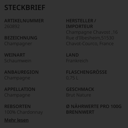
Name
STECKBRIEF
Tesdorpf
95–98 Punkte:
steht
für
ARTIKELNUMMER
HERSTELLER /
»Fine
260892
IMPORTEUR
90–94 Punkte:
Wine«,
Champagne Chavost ,16
für
BEZEICHNUNG
Rue d'Ilbesheim,51530
die
Champagner
Chavot-Courco, France
edlen
85–89 Punkte:
Weine
WEINART
LAND
der
Schaumwein
Frankreich
Welt,
wie
ANBAUREGION
FLASCHENGRÖSSE
kaum
Champagne
0,75 L
Unter 85 Punkte:
ein
anderer.
APPELLATION
GESCHMACK
Das
Champagne
Brut Nature
dokumentieren
wir
REBSORTEN
Ø NÄHRWERTE PRO 100G
auch
100% Chardonnay
BRENNWERT
und
gerade
0 kJ / 0 kcal
Mehr lesen
mit
TRINKTEMPERATUR
FETT