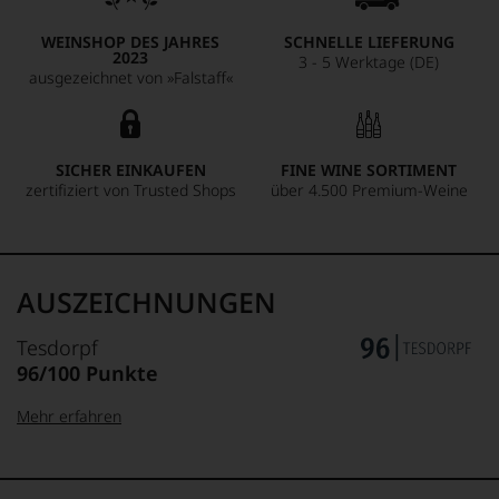
WEINSHOP DES JAHRES
SCHNELLE LIEFERUNG
2023
3 - 5 Werktage (DE)
ausgezeichnet von »Falstaff«
SICHER EINKAUFEN
FINE WINE SORTIMENT
zertifiziert von Trusted Shops
über 4.500 Premium-Weine
AUSZEICHNUNGEN
Tesdorpf
96/100 Punkte
Mehr erfahren
99–100 Punkte:
Tesdorpf
Der