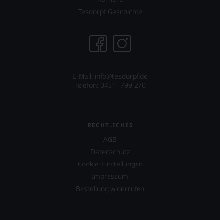
können.
Tesdorpf Geschichte
Natürlich
müssen
Sie
in
Zukunft
auf
E-Mail: info@tesdorpf.de
R.
Telefon: 0451- 799 270
Parker
&
Co,
nicht
verzichten,
RECHTLICHES
aber
AGB
Sie
finden
Datenschutz
fortan
Cookie-Einstellungen
an
Impressum
jedem
Wein
Bestellung widerrufen
auch
unsere
Tesdorpf-