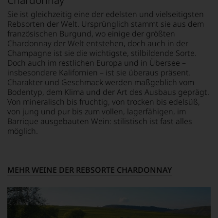
haben
Sie ist gleichzeitig eine der edelsten und vielseitigsten
wir
Rebsorten der Welt. Ursprünglich stammt sie aus dem
beschlossen:
französischen Burgund, wo einige der größten
WIR
Chardonnay der Welt entstehen, doch auch in der
WERDEN
Champagne ist sie die wichtigste, stilbildende Sorte.
UNSERE
Doch auch im restlichen Europa und in Übersee –
WEINE
insbesondere Kalifornien – ist sie überaus präsent.
AUCH
Charakter und Geschmack werden maßgeblich vom
SELBST
Bodentyp, dem Klima und der Art des Ausbaus geprägt.
BEWERTEN.
Von mineralisch bis fruchtig, von trocken bis edelsüß,
Wir,
von jung und pur bis zum vollen, lagerfähigen, im
das
Barrique ausgebauten Wein: stilistisch ist fast alles
Experten-
möglich.
und
Verkostungsteam
des
Hauses
MEHR WEINE DER REBSORTE CHARDONNAY
Tesdorpf,
diskutieren
leidenschaftlich,
aber
konstruktiv