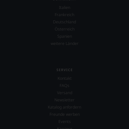
unserer
Expertenrunde
Italien
wider.
Frankreich
Bitte
Deutschland
beachten
Sie
Österreich
auch
Spanien
unsere
weitere Länder
untenstehenden
Erläuterungen,
dann
wissen
Sie
SERVICE
dank
unserer
Kontakt
Bewertungen
FAQs
stets,
Versand
was
für
Newsletter
einen
Katalog anfordern
Wein
Freunde werben
Sie
Events
hier
genießen
Karriere