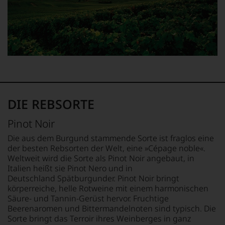
er
einzelnen
Jahrgang
das
Weines.
1982,
Europa-
Warum
von
Büro
also
Kritikern
des
sollen
wegen
Wine
Sie
des
Spectators.
als
warmen
Seinen
Kunde
Witterungsverlaufs
Schwerpunkt
des
eher
bildeten
Hauses
skeptisch
die
DIE REBSORTE
nicht
beurteilt,
Weine
davon
als
aus
Pinot Noir
profitieren,
erster
Bordeaux
statt
mit
und
Die aus dem Burgund stammende Sorte ist fraglos eine
an
einem
Italien,
der besten Rebsorten der Welt, eine »Cépage noble«.
Stelle
»outstanding«
er
Weltweit wird die Sorte als Pinot Noir angebaut, in
sich
bewertete
schrieb
Italien heißt sie Pinot Nero und in
nur
und
aber
Deutschland Spätburgunder. Pinot Noir bringt
auf
mit
auch
körperreiche, helle Rotweine mit einem harmonischen
Einschätzungen
seinem
über
Säure- und Tannin-Gerüst hervor. Fruchtige
einzelner
Urteil
Australien,
Beerenaromen und Bittermandelnoten sind typisch. Die
Kritiker
recht
Neuseeland
verlassen
behalten
Sorte bringt das Terroir ihres Weinberges in ganz
und