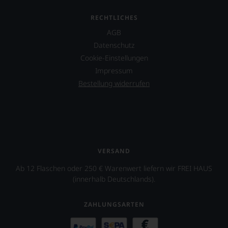
Arizona.
RECHTLICHES
Ebenfalls
AGB
unterstützt
er
Datenschutz
das
Cookie-Einstellungen
Projekt
Impressum
»One
World
Bestellung widerrufen
One
Wine«,
das
vor
allen
Dingen
das
VERSAND
Miteinander
von
Ab 12 Flaschen oder 250 € Warenwert liefern wir FREI HAUS
Juden,
(innerhalb Deutschlands).
Muslimen
und
ZAHLUNGSARTEN
Christen
unterstützen
soll.