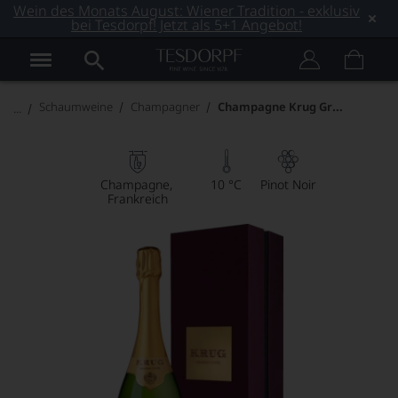
Wein des Monats August: Wiener Tradition - exklusiv
bei Tesdorpf! Jetzt als 5+1 Angebot!
Champagne Krug Grande Cuvée 168ème Edition
Schaumweine
Champagner
Champagne
10 °C
Pinot Noir
Frankreich