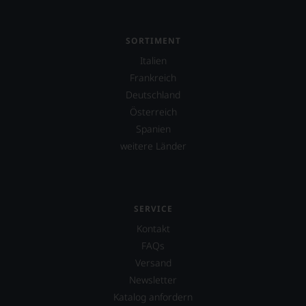
spiegeln
das
Ergebnis
SORTIMENT
unserer
Expertenrunde
Italien
wider.
Frankreich
Bitte
Deutschland
beachten
Sie
Österreich
auch
Spanien
unsere
weitere Länder
untenstehenden
Erläuterungen,
dann
wissen
Sie
SERVICE
dank
unserer
Kontakt
Bewertungen
FAQs
stets,
Versand
was
für
Newsletter
einen
Katalog anfordern