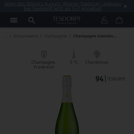
Wein des Monats August: Wiener Tradition - exklusiv
bei Tesdorpf! Jetzt als 5+1 Angebot!
Champagne Valentin Leflaive CV-17-50
Schaumweine
Champagner
Champagne
9 °C
Chardonnay
Frankreich