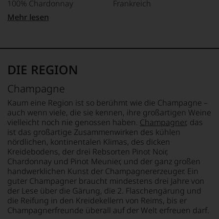
100% Chardonnay
Frankreich
und
gerade
Mehr lesen
mit
TRINKTEMPERATUR
FLASCHENGRÖSSE
Bewertungen
9 °C
0,75 L
und
Medaillen
ALKOHOLGEHALT
GESCHMACK
renommierter
12,5 % Vol.
extra brut
DIE REGION
Weinjournalisten
oder
Champagne
Fachpublikationen
in
Kaum eine Region ist so berühmt wie die Champagne –
unseren
auch wenn viele, die sie kennen, ihre großartigen Weine
Aussendungen
vielleicht noch nie genossen haben.
Champagner
, das
oder
ist das großartige Zusammenwirken des kühlen
in
nördlichen, kontinentalen Klimas, des dicken
unserem
Kreidebodens, der drei Rebsorten Pinot Noir,
Webshop,
Chardonnay und Pinot Meunier, und der ganz großen
um
zu
handwerklichen Kunst der Champagnererzeuger. Ein
unterstreichen,
guter Champagner braucht mindestens drei Jahre von
auf
der Lese über die Gärung, die 2. Flaschengärung und
welch
die Reifung in den Kreidekellern von Reims, bis er
hohem
Champagnerfreunde überall auf der Welt erfreuen darf.
Niveau