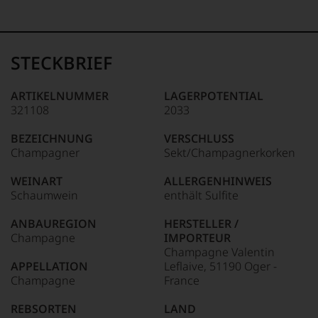
99–100 Punkte:
Tesdorpf
Der
Name
STECKBRIEF
Tesdorpf
95–98 Punkte:
steht
für
ARTIKELNUMMER
LAGERPOTENTIAL
»Fine
321108
2033
90–94 Punkte:
Wine«,
für
BEZEICHNUNG
VERSCHLUSS
die
Champagner
Sekt/Champagnerkorken
edlen
85–89 Punkte:
Weine
WEINART
ALLERGENHINWEIS
der
Schaumwein
enthält Sulfite
Welt,
wie
ANBAUREGION
HERSTELLER /
kaum
Champagne
IMPORTEUR
Unter 85 Punkte:
ein
Champagne Valentin
anderer.
APPELLATION
Leflaive, 51190 Oger -
Das
Champagne
France
dokumentieren
wir
REBSORTEN
LAND
auch