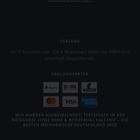
auch
unsere
Tesdorpf-
Bewertung.
Wir
beurteilen
unsere
VERSAND
Weine
Ab 12 Flaschen oder 250 € Warenwert liefern wir FREI HAUS
nach
(innerhalb Deutschlands).
dem
bekannten
und
ZAHLUNGSARTEN
bewährten
100-
Punkte-
System.
Wir
freuen
uns
WIR WURDEN AUSGEZEICHNET: TESTSIEGER IN DER
sehr
KATEGORIE »FINE WINE & BORDEAUX« FALSTAFF – DIE
Ihnen
BESTEN WEINHÄNDLER DEUTSCHLAND 2023
auf
diesem