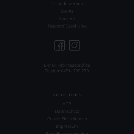
Wein
Freunde werben
Sie
Events
hier
genießen
Karriere
können.
Tesdorpf Geschichte
Natürlich
müssen
Sie
in
Zukunft
auf
E-Mail: info@tesdorpf.de
R.
Telefon: 0451- 799 270
Parker
&
Co,
nicht
verzichten,
RECHTLICHES
aber
AGB
Sie
finden
Datenschutz
fortan
Cookie-Einstellungen
an
Impressum
jedem
Wein
Bestellung widerrufen