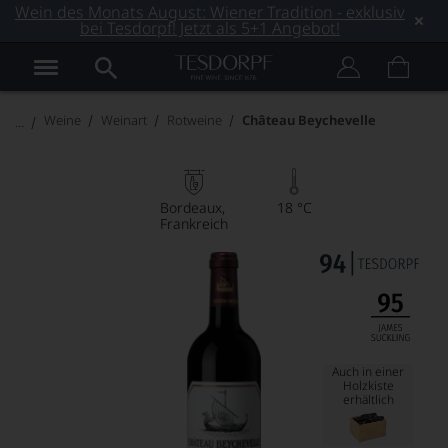
Wein des Monats August: Wiener Tradition - exklusiv
bei Tesdorpf! Jetzt als 5+1 Angebot!
Weine
Weinart
Rotweine
Château Beychevelle
Bordeaux
18 °C
Frankreich
Auch in einer
Holzkiste
erhältlich