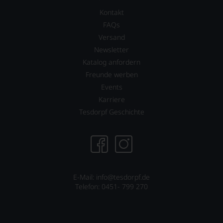
2010
Bewertungen
Kontakt
arbeitet
stets,
James
was
FAQs
Suckling
für
Versand
als
einen
Newsletter
freier
Wein
Journalist
Sie
Katalog anfordern
und
hier
Freunde werben
lebt
genießen
Events
mit
können.
seiner
Karriere
Natürlich
Familie
Tesdorpf Geschichte
müssen
in
Sie
der
in
Toskana.
Zukunft
Mittelpunkt
auf
ist
R.
seine
Parker
Website
E-Mail: info@tesdorpf.de
&
jamessuckling.com,
Telefon: 0451- 799 270
Co,
auf
nicht
der
verzichten,
er
aber
auch