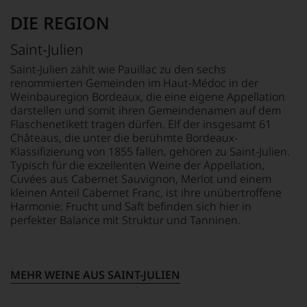
Beginn
und
bzw. Standardwerke
der
Verkostungsteam
DIE REGION
im
80er
des
Bereich
Jahre
Hauses
der
Saint-Julien
führten
Tesdorpf,
Weinpublikationen.
ihn
diskutieren
Saint-Julien zählt wie Pauillac zu den sechs
Für
erste
leidenschaftlich,
renommierten Gemeinden im Haut-Médoc in der
ihre
Reisen
aber
Weinbauregion Bordeaux, die eine eigene Appellation
Verdienste
nach
konstruktiv
darstellen und somit ihren Gemeindenamen auf dem
um
Europa,
jeden
Flaschenetikett tragen dürfen. Elf der insgesamt 61
die
wo
Wein
Châteaus, die unter die berühmte Bordeaux-
Weinkritik
er
im
Klassifizierung von 1855 fallen, gehören zu Saint-Julien.
erhielt
seine
Hinblick
Typisch für die exzellenten Weine der Appellation,
sie
große
auf
Cuvées aus Cabernet Sauvignon, Merlot und einem
die
Liebe
Herkunft,
kleinen Anteil Cabernet Franc, ist ihre unübertroffene
Ehrendoktorwürde
zu
Stilistik,
Harmonie: Frucht und Saft befinden sich hier in
der
den
Rebsortentypizität
perfekter Balance mit Struktur und Tanninen.
Open
Top-
und
University
Weinen
Charakteristik.
sowie
aus
Und
den
Bordeaux
daraus
»Order
MEHR WEINE AUS SAINT-JULIEN
und
ergeben
of
Italien
sich
the
entdeckte.
fundierte