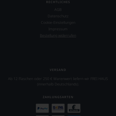
Sie
RECHTLICHES
international
finden
wichtige
AGB
fortan
Persönlichkeiten
Datenschutz
an
vorstellt,
jedem
Cookie-Einstellungen
die
Wein
sich
Impressum
auch
um
Bestellung widerrufen
unsere
den
Tesdorpf-
Wein
Bewertung.
verdient
Wir
gemacht
beurteilen
haben,
unsere
z.B.
Weine
Mike
VERSAND
nach
D.
dem
von
Ab 12 Flaschen oder 250 € Warenwert liefern wir FREI HAUS
bekannten
der
(innerhalb Deutschlands).
und
berühmten
bewährten
Rockband
100-
Beastie
ZAHLUNGSARTEN
Punkte-
Boys.
System.
Auch
Wir
in
freuen