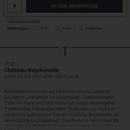
IN DEN WARENKORB
Lebensmittel­angaben
Mail
Weitersagen:
Teilen
Empfehlen
2023
Château Beychevelle
SAINT-JULIEN AOP, 4ÈME CRU CLASSÉ
Klassisches Bordeaux auf höchstem Niveau. Cabernet
Sauvignon und Merlot im kongenialen Zusammenspiel,
Cabernet Franc und Petit Verdot als subtile Akzentgeber.
Traditioneller Fassausbau über 18 Monate, zur Hälfte in
neuen und gebrauchten Fässern. Château Beychevelle, als
4ème Grand Cru klassifiziert, beschwört in Saint-Julien die
Tradition und glänzt Jahr für Jahr mit einem Grand Vin von