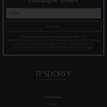
Champagner sichern!
Sie
international
finden
wichtige
fortan
Persönlichkeiten
an
vorstellt,
jedem
die
Wein
sich
ANMELDEN
auch
um
unsere
den
Abmeldung vom Newsletter jederzeit möglich. Ihr
Tesdorpf-
Wein
Willkommensgutschein ist ab 200 € Warenwert gültig und Sie erhalten
Bewertung.
ihn nach bestätigter, erstmaliger Anmeldung zum Newsletter.
verdient
Wir
Informationen zu unserer Datenverarbeitung finden Sie
hier
.
gemacht
beurteilen
haben,
unsere
z.B.
Weine
Mike
nach
D.
dem
von
bekannten
der
und
berühmten
bewährten
Rockband
100-
Beastie
Punkte-
Boys.
System.
SORTIMENT
Auch
Wir
Italien
in
freuen