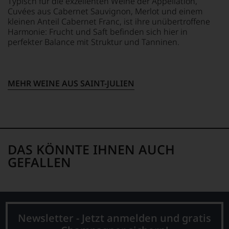
Typisch für die exzellenten Weine der Appellation,
2010
Bewertungen
Cuvées aus Cabernet Sauvignon, Merlot und einem
arbeitet
stets,
kleinen Anteil Cabernet Franc, ist ihre unübertroffene
James
was
Harmonie: Frucht und Saft befinden sich hier in
Suckling
für
perfekter Balance mit Struktur und Tanninen.
als
einen
freier
Wein
Journalist
Sie
und
hier
lebt
genießen
MEHR WEINE AUS SAINT-JULIEN
mit
können.
seiner
Natürlich
Familie
müssen
in
Sie
der
in
Toskana.
Zukunft
DAS KÖNNTE IHNEN AUCH
Mittelpunkt
auf
GEFALLEN
ist
R.
seine
Parker
Website
&
jamessuckling.com,
Co,
auf
nicht
der
verzichten,
Newsletter - Jetzt anmelden und gratis
er
aber
auch