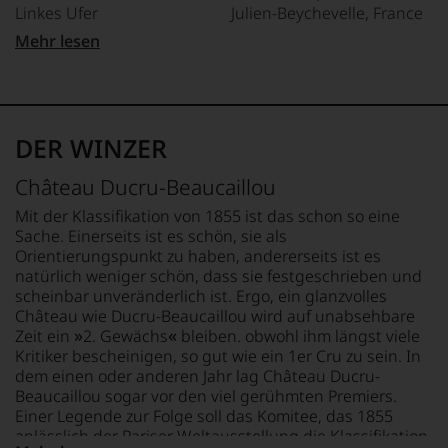
Karriere
zu
leichten Fehlern
Linkes Ufer
Julien-Beychevelle, France
der
begann
unterstreichen,
Universität
bis 10 Punkte:
1971
Mehr lesen
grob
auf
von
APPELLATION
LAND
fehlerhaft, schlecht
als
welch
Wisconsin.
Saint-Julien
Frankreich
Journalistin
hohem
Bedingt
bei
Niveau
durch
REBSORTEN
FLASCHENGRÖSSE
der
sich
seinen
Cabernet Sauvignon
0,75 L
Zeitschrift
unsere
DER WINZER
Vater
Merlot
»Wine
Weinselektion
wandte
GESCHMACK
&
bewegt.
Château Ducru-Beaucaillou
er
Spirits«.
TRINKTEMPERATUR
trocken
Das
sich
1984
18 °C
aber
Mit der Klassifikation von 1855 ist das schon so eine
aber
absolvierte
genügt
Sache. Einerseits ist es schön, sie als
vor
sie
uns
Orientierungspunkt zu haben, andererseits ist es
allen
die
nicht
natürlich weniger schön, dass sie festgeschrieben und
Dingen
schwierigste
mehr.
scheinbar unveränderlich ist. Ergo, ein glanzvolles
nach
Weinprüfung
Wir
Château wie Ducru-Beaucaillou wird auf unabsehbare
1978
der
haben
»
«
Zeit ein
2. Gewächs
bleiben. obwohl ihm längst viele
zunehmend
Welt,
festgestellt,
der
Kritiker bescheinigen, so gut wie ein 1er Cru zu sein. In
den
dass
Weinwelt
dem einen oder anderen Jahr lag Château Ducru-
»Master
manch
zu.
Beaucaillou sogar vor den viel gerühmten Premiers.
of
eine
Ein
Einer Legende zur Folge soll das Komitee, das 1855
Wine«.
Bewertung
entscheidender
anlässlich der Pariser Weltausstellung die Klassifikation
schwer