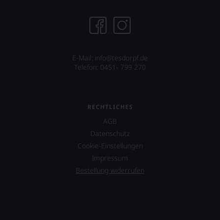
Projekt
eines
Weinguts
in
Arizona.
Ebenfalls
E-Mail: info@tesdorpf.de
unterstützt
Telefon: 0451- 799 270
er
das
Projekt
»One
RECHTLICHES
World
One
AGB
Wine«,
Datenschutz
das
Cookie-Einstellungen
vor
allen
Impressum
Dingen
Bestellung widerrufen
das
Miteinander
von
Juden,
Muslimen