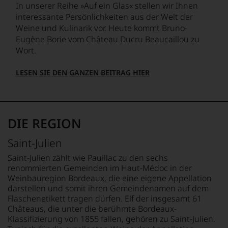
Kritiker
In unserer Reihe »Auf ein Glas« stellen wir Ihnen
Australien,
verlassen
interessante Persönlichkeiten aus der Welt der
Neuseeland
zu
Weine und Kulinarik vor. Heute kommt Bruno-
und
müssen?
Amerika.
Unsere
Eugène Borie vom Château Ducru Beaucaillou zu
Der
Bewertungen
Wort.
Zigarrenliebhaber
spiegeln
Suckling
das
LESEN SIE DEN GANZEN BEITRAG HIER
schrieb
Ergebnis
auch
unserer
nebenbei
Expertenrunde
für
wider.
die
Bitte
DIE REGION
Zeitschrift
beachten
Cigar
Sie
Saint-Julien
Afficionado
auch
und
unsere
Saint-Julien zählt wie Pauillac zu den sechs
veröffentlichte
untenstehenden
renommierten Gemeinden im Haut-Médoc in der
Bücher,
Erläuterungen,
Weinbauregion Bordeaux, die eine eigene Appellation
etwa
dann
darstellen und somit ihren Gemeindenamen auf dem
über
wissen
Flaschenetikett tragen dürfen. Elf der insgesamt 61
Jahrgangs-
Sie
Châteaus, die unter die berühmte Bordeaux-
Portwein.
dank
Klassifizierung von 1855 fallen, gehören zu Saint-Julien.
Seit
unserer