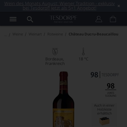
Wein des Monats August: Wiener Tradition - exklusiv
bei Tesdorpf! Jetzt als 5+1 Angebot!
Weine
Weinart
Rotweine
Château Ducru-Beaucaillou
Bordeaux
18 °C
Frankreich
Auch in einer
Holzkiste
erhältlich