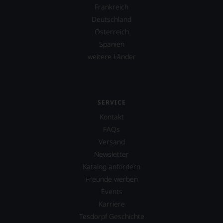
Filmen
Frankreich
uns
wirkte
sehr
Deutschland
James
Ihnen
Österreich
Suckling
auf
Spanien
mit,
diesem
etwa
Weg
weitere Länder
in
eine
dem
weitere
Dokumentarfilm
Hilfe
»Blood
an
into
die
SERVICE
Wine«
Hand
Kontakt
seines
geben
FAQs
Freundes
zu
Maynard
können,
Versand
James
den
Newsletter
Keenan
richtigen
Katalog anfordern
von
Wein
der
zu
Freunde werben
Rockband
finden.
Events
Tool
Karriere
über
dessen
Tesdorpf Geschichte