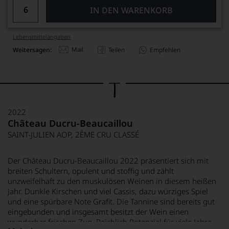
IN DEN WARENKORB
Lebensmittel­angaben
Mail
Weitersagen:
Teilen
Empfehlen
2022
Château Ducru-Beaucaillou
SAINT-JULIEN AOP, 2ÈME CRU CLASSÉ
Der Château Ducru-Beaucaillou 2022 präsentiert sich mit
breiten Schultern, opulent und stoffig und zählt
unzweifelhaft zu den muskulösen Weinen in diesem heißen
Jahr. Dunkle Kirschen und viel Cassis, dazu würziges Spiel
und eine spürbare Note Grafit. Die Tannine sind bereits gut
eingebunden und insgesamt besitzt der Wein einen
wunderbar frischen Zug. Reichlich Potenzial für viele Jahre.