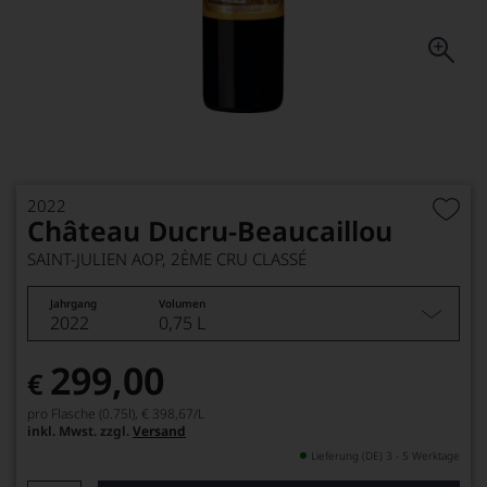
2022
Château Ducru-Beaucaillou
SAINT-JULIEN AOP, 2ÈME CRU CLASSÉ
Jahrgang
Volumen
2022
0,75 L
299,00
€
pro Flasche (0.75l),
€ 398,67
/L
inkl. Mwst. zzgl.
Versand
Lieferung (DE) 3 - 5 Werktage