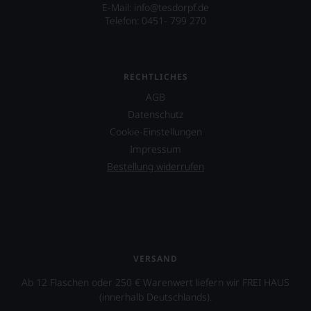
vor
E-Mail: info@tesdorpf.de
dem
äußerst
Telefon: 0451- 799 270
Dokumentarfilm
bedeutenden
»Blood
Publikation.
into
Wine«
RECHTLICHES
seines
Freundes
AGB
Maynard
Datenschutz
James
Keenan
Cookie-Einstellungen
von
Impressum
der
Bestellung widerrufen
Rockband
Tool
über
dessen
Projekt
eines
Weinguts
VERSAND
in
Arizona.
Ab 12 Flaschen oder 250 € Warenwert liefern wir FREI HAUS
Ebenfalls
(innerhalb Deutschlands).
unterstützt