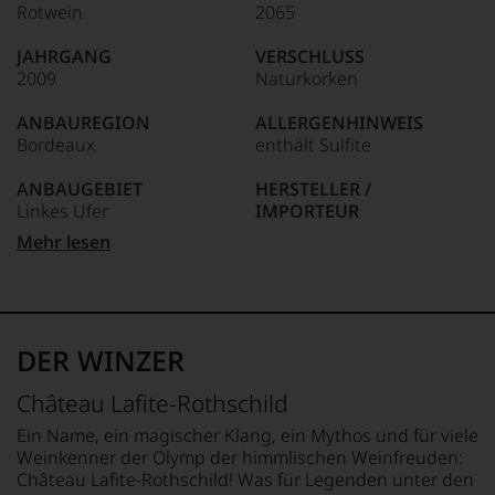
seit
der
unterstreichen,
Rotwein
2065
2012
Welt.
auf
zunehmend
Dabei
welch
JAHRGANG
VERSCHLUSS
zurückgezogen
geriet
hohem
2009
Naturkorken
hat.
er
Niveau
Er
mehr
sich
ANBAUREGION
ALLERGENHINWEIS
hat
über
unsere
Bordeaux
enthält Sulfite
mit
Umwege
Weinselektion
Kreativität
in
bewegt.
ANBAUGEBIET
HERSTELLER /
und
die
Das
Linkes Ufer
IMPORTEUR
Innovationsgeist
Weinwelt,
aber
Weinjournalismus
Château Lafite-Rothschild -
denn
Mehr lesen
genügt
und
APPELLATION
France
er
uns
Weinbewertung
Pauillac
studierte
nicht
revolutioniert.
LAND
zunächst
mehr.
REBSORTEN
Frankreich
Journalismus
Wir
Der
82% .5 Cabernet
an
haben
studierte
DER WINZER
Sauvignon
FLASCHENGRÖSSE
der
festgestellt,
Rechtsanwalt
17% Merlot
0,75 L
Universität
dass
verstand
Château Lafite-Rothschild
von
.5 Petit Verdot
manch
sich
Wisconsin.
eine
GESCHMACK
als
Ein Name, ein magischer Klang, ein Mythos und für viele
Bedingt
Bewertung
Sprachrohr
TRINKTEMPERATUR
trocken
Weinkenner der Olymp der himmlischen Weinfreuden:
durch
schwer
des
18 °C
Château Lafite-Rothschild! Was für Legenden unter den
seinen