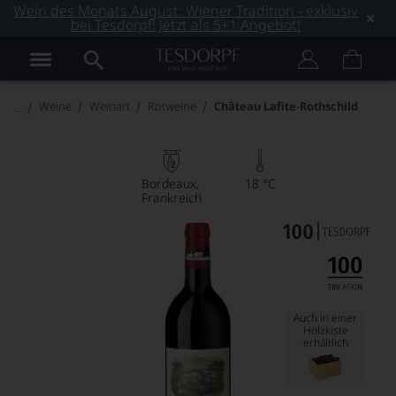
Wein des Monats August: Wiener Tradition - exklusiv
bei Tesdorpf! Jetzt als 5+1 Angebot!
Weine
Weinart
Rotweine
Château Lafite-Rothschild
Bordeaux
18 °C
Frankreich
Auch in einer
Holzkiste
erhältlich