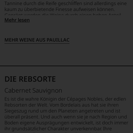
Reisen
Durchbruch
Tannine durch die Reife geschliffen sind allerdings eine
jedes
nach
gelang
kaum zu überbietende Finesse aufweisen können.
einzelnen
Europa,
Parker
Geprägt werden die Weine durch einen hohen Anteil
Weines.
wo
als
Mehr lesen
Cabernet Sauvignon, der ihnen Kraft und Substanz
Warum
er
er
verleiht und sie ausgesprochen lange lagerfähig macht.
also
seine
den
sollen
große
Bordeaux-
Sie
MEHR WEINE AUS PAUILLAC
Liebe
Jahrgang
als
zu
1982,
Kunde
den
von
des
Top-
Kritikern
Hauses
Weinen
wegen
nicht
aus
des
davon
Bordeaux
warmen
DIE REBSORTE
profitieren,
und
Witterungsverlaufs
statt
Italien
eher
Cabernet Sauvignon
an
entdeckte.
skeptisch
Stelle
Ab
beurteilt,
Es ist die wahre Königin der Cépages Nobles, der edlen
sich
1985
als
Rebsorten der Welt. Vom Bordelais aus hat sie ihren
nur
leitete
erster
Siegeszug rund um den Planeten angetreten und ist
auf
er
mit
überall präsent. Und auch wenn sie je nach Region und
Einschätzungen
das
einem
Boden eigene Ausprägungen entwickelt, ist doch immer
einzelner
Europa-
»outstanding«
ihr grundsätzlicher Charakter unverkennbar. Ihre
Kritiker
Büro
bewertete