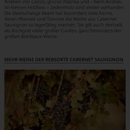
Aromen von Cassis, grüner Paprika und – beim Ausbau
verlassen
des
und
im kleinen Holzfass – Zedernholz sind immer vorhanden.
zu
Wine
mit
müssen?
Die kleinschalige Beere hat besonders viele Kerne,
Spectators.
seinem
Unsere
deren Phenole und Tannine die Weine aus Cabernet
Seinen
Urteil
Bewertungen
Sauvignon so lagerfähig machen. Sie gilt auch deshalb
Schwerpunkt
recht
spiegeln
als Rückgrat vieler großer Cuvées, ganz besonders der
bildeten
behalten
das
großen Bordeaux-Weine.
die
sollte.
Ergebnis
Weine
Der
unserer
aus
Jahrgang
Expertenrunde
Bordeaux
gilt
wider.
und
MEHR WEINE DER REBSORTE CABERNET SAUVIGNON
heute
Bitte
Italien,
als
beachten
er
einer
Sie
schrieb
der
auch
aber
größten
unsere
auch
in
untenstehenden
über
der
Erläuterungen,
Australien,
Geschichte
dann
Neuseeland
des
wissen
und
Bordelais
Sie
Amerika.
und
dank
Der
genießt
unserer
Zigarrenliebhaber
Kultstatus.
Bewertungen