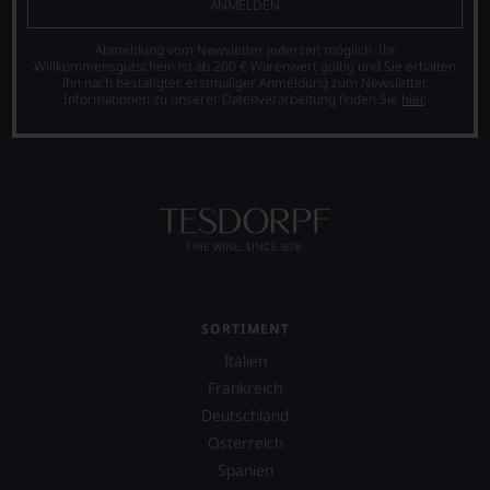
ANMELDEN
und
finden
anwuchs.
lebt
fortan
Parker-
Abmeldung vom Newsletter jederzeit möglich. Ihr
mit
an
Bewertungen
Willkommensgutschein ist ab 200 € Warenwert gültig und Sie erhalten
seiner
jedem
sind
ihn nach bestätigter, erstmaliger Anmeldung zum Newsletter.
Familie
Wein
heute
Informationen zu unserer Datenverarbeitung finden Sie
hier
.
in
auch
aus
der
unsere
der
Toskana.
Tesdorpf-
Weinkritik
Mittelpunkt
Bewertung.
nicht
ist
Wir
mehr
seine
beurteilen
wegzudenken.
Website
unsere
Ab
jamessuckling.com,
Weine
2012
auf
nach
zog
der
dem
sich
er
bekannten
SORTIMENT
Parker
auch
und
zunehmend
Italien
international
bewährten
zurück
wichtige
100-
Frankreich
und
Persönlichkeiten
Punkte-
Deutschland
verkaufte
vorstellt,
System.
seinen
Österreich
die
Wir
Newsletter.
sich
Spanien
freuen
Chefredakteurin