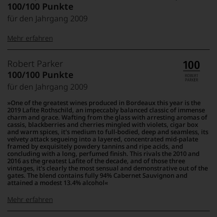
100/100 Punkte
für den Jahrgang 2009
Mehr erfahren
99–100 Punkte:
Tesdorpf
Robert Parker
Der
100/100 Punkte
Name
für den Jahrgang 2009
Tesdorpf
95–98 Punkte:
steht
One of the greatest wines produced in Bordeaux this year is the
für
2019 Lafite Rothschild, an impeccably balanced classic of immense
»Fine
charm and grace. Wafting from the glass with arresting aromas of
90–94 Punkte:
cassis, blackberries and cherries mingled with violets, cigar box
Wine«,
and warm spices, it's medium to full-bodied, deep and seamless, its
für
velvety attack segueing into a layered, concentrated mid-palate
die
framed by exquisitely powdery tannins and ripe acids, and
edlen
concluding with a long, perfumed finish. This rivals the 2010 and
85–89 Punkte:
2016 as the greatest Lafite of the decade, and of those three
Weine
vintages, it's clearly the most sensual and demonstrative out of the
der
gates. The blend contains fully 94% Cabernet Sauvignon and
Welt,
attained a modest 13.4% alcohol
wie
kaum
Mehr erfahren
Unter 85 Punkte:
ein