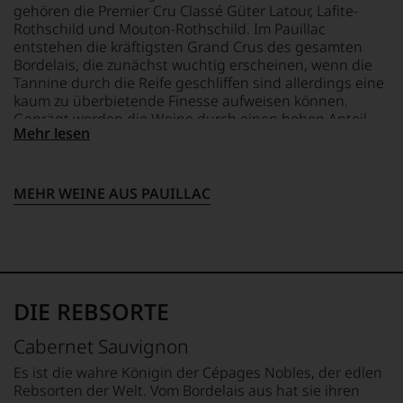
System
ergeben
Jahre
gehören die Premier Cru Classé Güter Latour, Lafite-
etablierte.
sich
führten
Rothschild und Mouton-Rothschild. Im Pauillac
fundierte
ihn
Der
entstehen die kräftigsten Grand Crus des gesamten
Bewertungen
erste
große
Bordelais, die zunächst wuchtig erscheinen, wenn die
jedes
Reisen
Durchbruch
Tannine durch die Reife geschliffen sind allerdings eine
einzelnen
nach
gelang
kaum zu überbietende Finesse aufweisen können.
Weines.
Europa,
Parker
Geprägt werden die Weine durch einen hohen Anteil
Warum
wo
als
Mehr lesen
Cabernet Sauvignon, der ihnen Kraft und Substanz
also
er
er
verleiht und sie ausgesprochen lange lagerfähig macht.
sollen
seine
den
Sie
große
Bordeaux-
MEHR WEINE AUS PAUILLAC
als
Liebe
Jahrgang
Kunde
zu
1982,
des
den
von
Hauses
Top-
Kritikern
nicht
Weinen
wegen
davon
aus
des
profitieren,
Bordeaux
warmen
DIE REBSORTE
statt
und
Witterungsverlaufs
an
Italien
eher
Cabernet Sauvignon
Stelle
entdeckte.
skeptisch
sich
Ab
beurteilt,
Es ist die wahre Königin der Cépages Nobles, der edlen
nur
1985
als
Rebsorten der Welt. Vom Bordelais aus hat sie ihren
auf