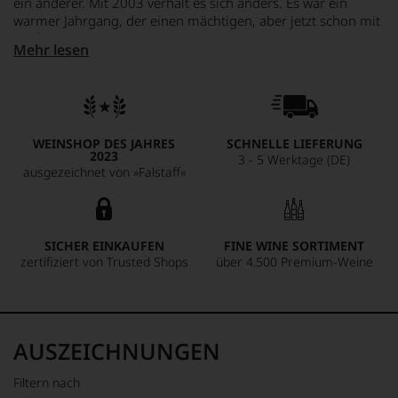
ein anderer. Mit 2003 verhält es sich anders. Es war ein
warmer Jahrgang, der einen mächtigen, aber jetzt schon mit
großem Genuss zu trinkenden Latour hervorgebracht hat,
Mehr lesen
der es schafft, all seine geradezu unendlich wirkende Kraft
mit Frische und Eleganz zu präsentieren. Natürlich ist es
auch jetzt ein maskuliner Wein mit viel Tannin und Glyzerin,
der darüber hinaus Noten von Rauch, Tabak und
Waldboden, Kalk und Grafit, roten wie schwarzen Früchten
WEINSHOP DES JAHRES
SCHNELLE LIEFERUNG
zeigt. Trotz aller Opulenz ist das Pauillac in Reinkultur.
2023
3 - 5 Werktage (DE)
Geben Sie dem Wein die Möglichkeit, sich einige Stunden
ausgezeichnet von »Falstaff«
vor dem Genuss im Dekanter zu entfalten.
SICHER EINKAUFEN
FINE WINE SORTIMENT
zertifiziert von Trusted Shops
über 4.500 Premium-Weine
AUSZEICHNUNGEN
Filtern nach