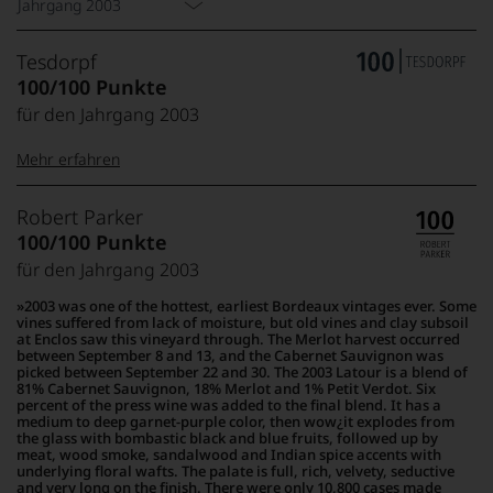
Jahrgang 2003
Tesdorpf
100/100 Punkte
für den Jahrgang 2003
Mehr erfahren
99–100 Punkte:
Tesdorpf
Robert Parker
Der
100/100 Punkte
Name
für den Jahrgang 2003
Tesdorpf
95–98 Punkte:
steht
2003 was one of the hottest, earliest Bordeaux vintages ever. Some
für
vines suffered from lack of moisture, but old vines and clay subsoil
»Fine
at Enclos saw this vineyard through. The Merlot harvest occurred
90–94 Punkte:
between September 8 and 13, and the Cabernet Sauvignon was
Wine«,
picked between September 22 and 30. The 2003 Latour is a blend of
für
81% Cabernet Sauvignon, 18% Merlot and 1% Petit Verdot. Six
die
percent of the press wine was added to the final blend. It has a
edlen
medium to deep garnet-purple color, then wow¿it explodes from
85–89 Punkte:
the glass with bombastic black and blue fruits, followed up by
Weine
meat, wood smoke, sandalwood and Indian spice accents with
der
underlying floral wafts. The palate is full, rich, velvety, seductive
Welt,
and very long on the finish. There were only 10,800 cases made