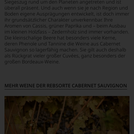
leitete
erster
Siegeszug rund um den Planeten angetreten und ist
Einschätzungen
er
mit
überall präsent. Und auch wenn sie je nach Region und
einzelner
das
einem
Boden eigene Ausprägungen entwickelt, ist doch immer
Kritiker
Europa-
»outstanding«
ihr grundsätzlicher Charakter unverkennbar. Ihre
verlassen
Büro
bewertete
Aromen von Cassis, grüner Paprika und – beim Ausbau
zu
des
und
im kleinen Holzfass – Zedernholz sind immer vorhanden.
müssen?
Wine
mit
Die kleinschalige Beere hat besonders viele Kerne,
Unsere
Spectators.
seinem
deren Phenole und Tannine die Weine aus Cabernet
Bewertungen
Seinen
Urteil
Sauvignon so lagerfähig machen. Sie gilt auch deshalb
spiegeln
Schwerpunkt
recht
als Rückgrat vieler großer Cuvées, ganz besonders der
das
bildeten
behalten
Ergebnis
großen Bordeaux-Weine.
die
sollte.
unserer
Weine
Der
Expertenrunde
aus
Jahrgang
wider.
Bordeaux
gilt
Bitte
und
MEHR WEINE DER REBSORTE CABERNET SAUVIGNON
heute
beachten
Italien,
als
Sie
er
einer
auch
schrieb
der
unsere
aber
größten
untenstehenden
auch
in
Erläuterungen,
über
der
dann
Australien,
Geschichte
wissen
Neuseeland
des