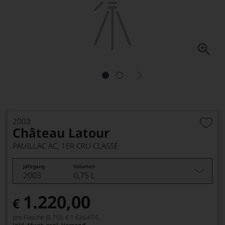
2003
Château Latour
PAUILLAC AC, 1ER CRU CLASSÉ
Jahrgang
Volumen
2003
0,75 L
1.220,00
€
pro Flasche (0.75l),
€ 1.626,67
/L