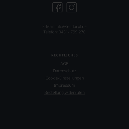
James
an
Suckling
dieser
mit,
nach
etwa
wie
in
vor
E-Mail: info@tesdorpf.de
dem
äußerst
Telefon: 0451- 799 270
Dokumentarfilm
bedeutenden
»Blood
Publikation.
into
Wine«
RECHTLICHES
seines
Freundes
AGB
Maynard
Datenschutz
James
Keenan
Cookie-Einstellungen
von
Impressum
der
Bestellung widerrufen
Rockband
Tool
über
dessen
Projekt
eines
Weinguts