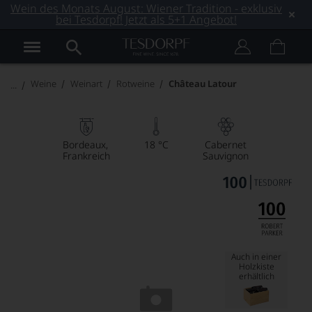
Wein des Monats August: Wiener Tradition - exklusiv
bei Tesdorpf! Jetzt als 5+1 Angebot!
Weine
Weinart
Rotweine
Château Latour
Bordeaux
18 °C
Cabernet
Frankreich
Sauvignon
Auch in einer
Holzkiste
erhältlich