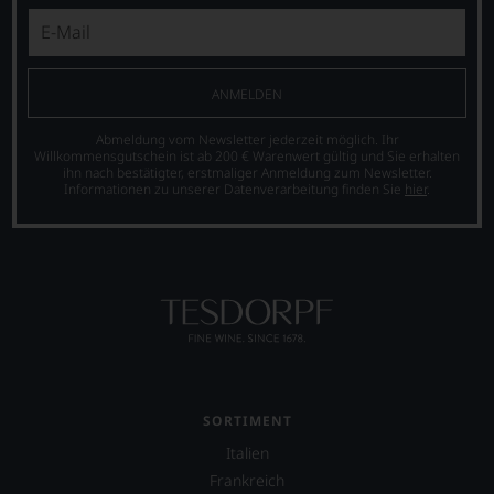
nicht
Suckling
»Wine
verzichten,
als
Advocate«
aber
freier
auf
Sie
Journalist
40.000
finden
ANMELDEN
und
anwuchs.
fortan
lebt
Parker-
an
Abmeldung vom Newsletter jederzeit möglich. Ihr
mit
Bewertungen
jedem
Willkommensgutschein ist ab 200 € Warenwert gültig und Sie erhalten
seiner
sind
Wein
ihn nach bestätigter, erstmaliger Anmeldung zum Newsletter.
Familie
heute
Informationen zu unserer Datenverarbeitung finden Sie
hier
.
auch
in
aus
unsere
der
der
Tesdorpf-
Toskana.
Weinkritik
Bewertung.
Mittelpunkt
nicht
Wir
ist
mehr
beurteilen
seine
wegzudenken.
unsere
Website
Weine
Ab
jamessuckling.com,
nach
2012
auf
dem
zog
der
bekannten
sich
er
und
SORTIMENT
Parker
auch
bewährten
zunehmend
Italien
international
100-
zurück
wichtige
Frankreich
Punkte-
und