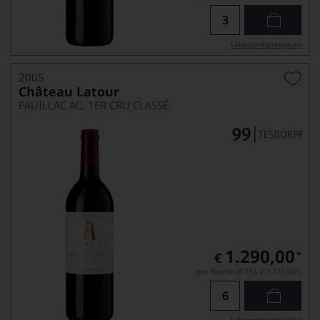
Lebensmittel­angaben
2005
Château Latour
PAUILLAC AC, 1ER CRU CLASSÉ
1.290,00
*
€
pro Flasche (0.75l),
€ 1.720,00
/L