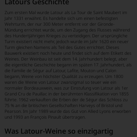
Latours Geschichte
Zum ersten Mal wurde Latour als La Tour de Saint Maubert im
Jahr 1331 erwähnt. Es handelte sich um einen befestigten
Wehrturm, der nur 300 Meter entfernt vor der Gironde-
Mündung errichtet wurde, um den Zugang des Flusses während
des Hundertjährigen Krieges zu verteidigen. Der ursprüngliche
Turm existiert nicht mehr, jedoch wurde im Jahr 1620 ein neuer
Turm gleichen Namens als Teil des Gutes errichtet. Dieses
Bauwerk existiert noch heute und findet sich auf dem Etikett des
Weines. Der Weinbau ist seit dem 14. Jahrhundert belegt, aber
die eigentliche Geschichte begann im späten 17. Jahrhundert, als
die Familie de Ségur auf Latour, Lafite, Mouton und Calon
begann, Weine von höchster Qualität zu erzeugen. Um 1800
waren die Weine von Latour zwanzigmal so teuer wie ein
normaler Bordeauxwein, was zur Einstufung von Latour als
1er
Grand Cru de Pauillac
in der berühmten Klassifikation von 1855
führte. 1962 verkauften die Erben der de Ségur das Schloss zu
75 % an die britischen Gesellschaften Harveys of Bristol und
Pearson. Im Jahr 1989 wurde das Gut von Allied Lyons erworben
und 1993 an François Pinault übertragen.
Was Latour-Weine so einzigartig