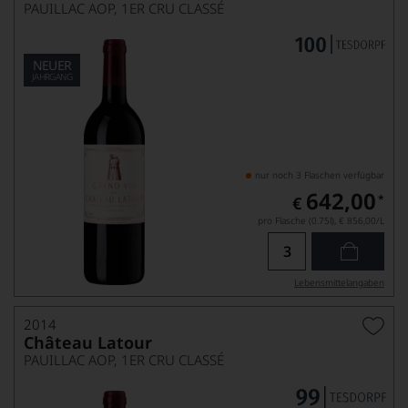
PAUILLAC AOP, 1ER CRU CLASSÉ
NEUER
JAHRGANG
nur noch 3 Flaschen verfügbar
642,00
*
€
pro Flasche (0.75l),
€ 856,00
/L
Lebensmittel­angaben
2014
Château Latour
PAUILLAC AOP, 1ER CRU CLASSÉ