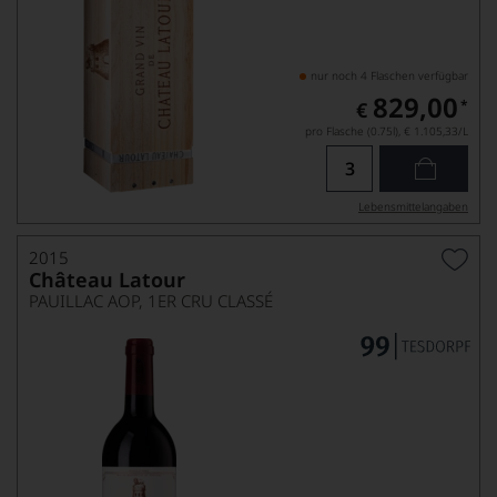
nur noch 4 Flaschen verfügbar
829,00
*
€
pro Flasche (0.75l),
€ 1.105,33
/L
Lebensmittel­angaben
2015
Château Latour
PAUILLAC AOP, 1ER CRU CLASSÉ