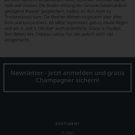
heiß und trocken. Die Böden entlang der Gironde hatten jedoch
genügend Wasser gespeichert, sodass es dort nicht zu
Trockenstress kam. Die Beeren blieben insgesamt aber eher
klein und konzentriert. Ab Mitte September gab es lokale Regen
und am 4. und 5. Oktober auch ordentliche Güsse in Pauillac.
Den Reben des Château Latour hat das jedoch nicht viel
ausgemacht.
Newsletter - Jetzt anmelden und gratis
Champagner sichern!
SORTIMENT
Italien