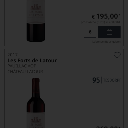
195,00
*
€
pro Flasche (0.75l),
€ 260,00
/L
Lebensmittel­angaben
2017
Les Forts de Latour
PAUILLAC AOP
CHÂTEAU LATOUR