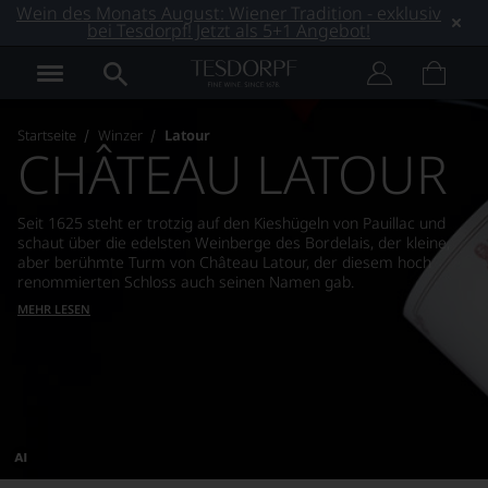
Wein des Monats August: Wiener Tradition - exklusiv
bei Tesdorpf! Jetzt als 5+1 Angebot!
Startseite
Winzer
Latour
CHÂTEAU LATOUR
Seit 1625 steht er trotzig auf den Kieshügeln von Pauillac und
schaut über die edelsten Weinberge des Bordelais, der kleine,
aber berühmte Turm von Château Latour, der diesem hoch
renommierten Schloss auch seinen Namen gab.
MEHR LESEN
Dieses