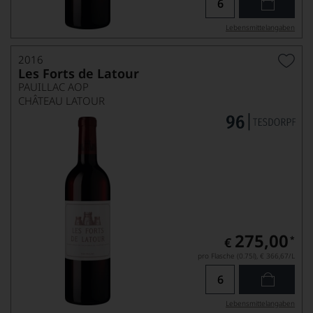
Lebensmittel­angaben
2016
Les Forts de Latour
PAUILLAC AOP
CHÂTEAU LATOUR
275,00
*
€
pro Flasche (0.75l),
€ 366,67
/L
Lebensmittel­angaben