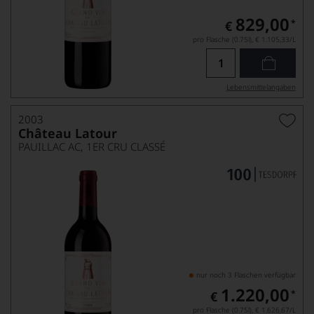
829,00
*
€
pro Flasche (0.75l),
€ 1.105,33
/L
Lebensmittel­angaben
2003
Château Latour
PAUILLAC AC, 1ER CRU CLASSÉ
nur noch 3 Flaschen verfügbar
1.220,00
*
€
pro Flasche (0.75l),
€ 1.626,67
/L