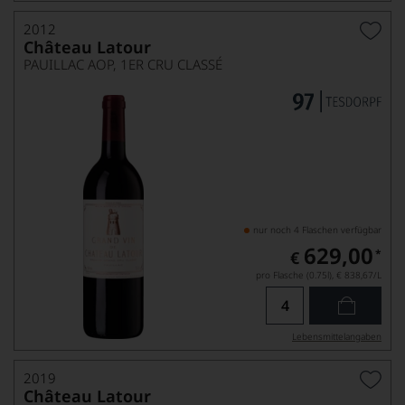
2012
Château Latour
PAUILLAC AOP, 1ER CRU CLASSÉ
nur noch 4 Flaschen verfügbar
629,00
*
€
pro Flasche (0.75l),
€ 838,67
/L
Lebensmittel­angaben
2019
Château Latour