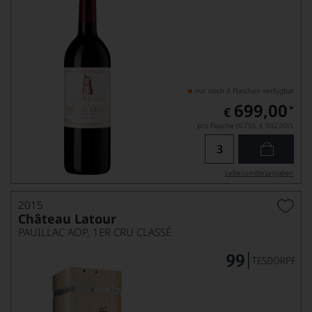
nur noch 3 Flaschen verfügbar
699,00
*
€
pro Flasche (0.75l),
€ 932,00
/L
Lebensmittel­angaben
2015
Château Latour
PAUILLAC AOP, 1ER CRU CLASSÉ