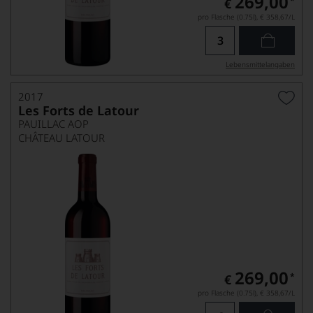
269,00
*
€
pro Flasche (0.75l),
€ 358,67
/L
Lebensmittel­angaben
2017
Les Forts de Latour
PAUILLAC AOP
CHÂTEAU LATOUR
269,00
*
€
pro Flasche (0.75l),
€ 358,67
/L