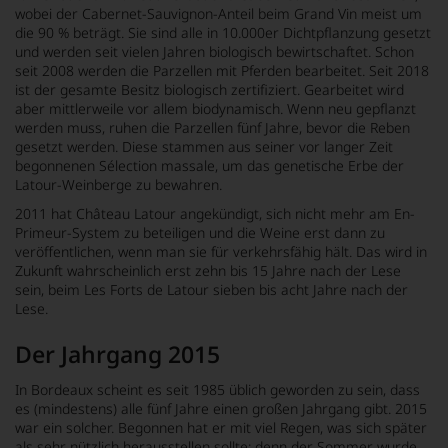
wobei der Cabernet-Sauvignon-Anteil beim
Grand Vin
meist um
die 90 % beträgt. Sie sind alle in 10.000er Dichtpflanzung gesetzt
und werden seit vielen Jahren biologisch bewirtschaftet. Schon
seit 2008 werden die Parzellen mit Pferden bearbeitet. Seit 2018
ist der gesamte Besitz biologisch zertifiziert. Gearbeitet wird
aber mittlerweile vor allem biodynamisch. Wenn neu gepflanzt
werden muss, ruhen die Parzellen fünf Jahre, bevor die Reben
gesetzt werden. Diese stammen aus seiner vor langer Zeit
begonnenen
Sélection massale
, um das genetische Erbe der
Latour-Weinberge zu bewahren.
2011 hat Château Latour angekündigt, sich nicht mehr am En-
Primeur-System zu beteiligen und die Weine erst dann zu
veröffentlichen, wenn man sie für verkehrsfähig hält. Das wird in
Zukunft wahrscheinlich erst zehn bis 15 Jahre nach der Lese
sein, beim
Les Forts de Latour
sieben bis acht Jahre nach der
Lese.
Der Jahrgang 2015
In Bordeaux scheint es seit 1985 üblich geworden zu sein, dass
es (mindestens) alle fünf Jahre einen großen Jahrgang gibt. 2015
war ein solcher. Begonnen hat er mit viel Regen, was sich später
als sehr nützlich herausstellen sollte; denn der Sommer wurde