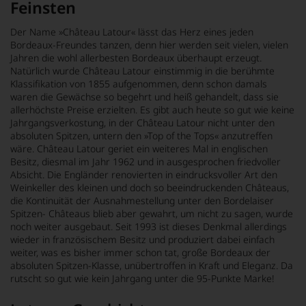
Feinsten
Der Name »Château Latour« lässt das Herz eines jeden
Bordeaux-Freundes tanzen, denn hier werden seit vielen, vielen
Jahren die wohl allerbesten Bordeaux überhaupt erzeugt.
Natürlich wurde Château Latour einstimmig in die berühmte
Klassifikation von 1855 aufgenommen, denn schon damals
waren die Gewächse so begehrt und heiß gehandelt, dass sie
allerhöchste Preise erzielten. Es gibt auch heute so gut wie keine
Jahrgangsverkostung, in der Château Latour nicht unter den
absoluten Spitzen, untern den »Top of the Tops« anzutreffen
wäre. Château Latour geriet ein weiteres Mal in englischen
Besitz, diesmal im Jahr 1962 und in ausgesprochen friedvoller
Absicht. Die Engländer renovierten in eindrucksvoller Art den
Weinkeller des kleinen und doch so beeindruckenden Châteaus,
die Kontinuität der Ausnahmestellung unter den Bordelaiser
Spitzen- Châteaus blieb aber gewahrt, um nicht zu sagen, wurde
noch weiter ausgebaut. Seit 1993 ist dieses Denkmal allerdings
wieder in französischem Besitz und produziert dabei einfach
weiter, was es bisher immer schon tat, große Bordeaux der
absoluten Spitzen-Klasse, unübertroffen in Kraft und Eleganz. Da
rutscht so gut wie kein Jahrgang unter die 95-Punkte Marke!