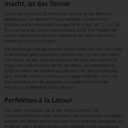
macht, ist das Terroir
Latour besitzt heute 92 Hektar, die auf drei große Bereiche
verteilt sind. Der Bereich l'Enclos befindet sich direkt am
Château und erstreckt sich zu etwa 30 % in den 1er Cru, ca. 40
% in Les Forts de Latour und nochmals zu 30 % in Pauillac (de
Latour). Hinzu kommen auch Gebiete in der Nähe von Pichon
Comtesse und Lynch-Bages.
Die Weinberge sind durch einen hohen Anteil von Ton und Lehm
in den Böden gekennzeichnet, welcher vom Typ her dem Lehm
von Pétrus auf der anderen Seite der Gironde sehr ähnlich ist.
Fragt man Hélène Génin, die für die Weine verantwortlich ist,
zeigt sie einem die Taschen aus blauem Ton, die sich zwischen
dem Kies der vierten Terrasse von Pauillac befinden. »Sie sind
das Geheimnis für die elegante, muskulöse Kraft und die
immense Langlebigkeit dieses Weins.«
Perfektion à la Latour
Das Team von Latour hat in den letzten Jahren 138
unterschiedliche Parzellen analysiert, die auch einzeln ausgebaut
werden. Die Reben setzen sich aus 76 % Cabernet Sauvignon, 22
% Merlot und 2 % Petit Verdot und Cabernet Franc zusammen,