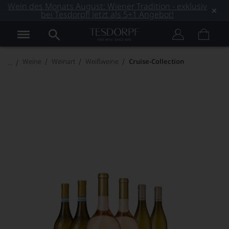
Wein des Monats August: Wiener Tradition - exklusiv
bei Tesdorpf! Jetzt als 5+1 Angebot!
Weine
Weinart
Weißweine
Cruise-Collection