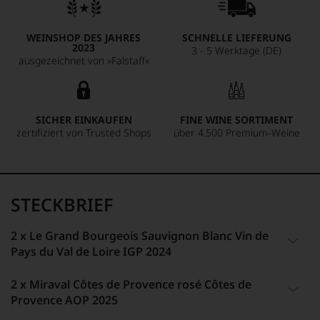
WEINSHOP DES JAHRES
SCHNELLE LIEFERUNG
2023
3 - 5 Werktage (DE)
ausgezeichnet von »Falstaff«
SICHER EINKAUFEN
FINE WINE SORTIMENT
zertifiziert von Trusted Shops
über 4.500 Premium-Weine
STECKBRIEF
2 x Le Grand Bourgeois Sauvignon Blanc Vin de
Pays du Val de Loire IGP 2024
2 x Miraval Côtes de Provence rosé Côtes de
ARTIKELNUMMER
ALLERGENHINWEIS
Provence AOP 2025
438942
enthält Sulfite