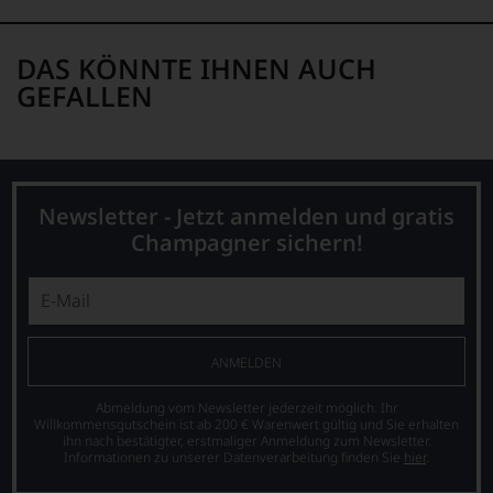
DAS KÖNNTE IHNEN AUCH
GEFALLEN
Newsletter - Jetzt anmelden und gratis
Champagner sichern!
ANMELDEN
Abmeldung vom Newsletter jederzeit möglich. Ihr
Willkommensgutschein ist ab 200 € Warenwert gültig und Sie erhalten
ihn nach bestätigter, erstmaliger Anmeldung zum Newsletter.
Informationen zu unserer Datenverarbeitung finden Sie
hier
.