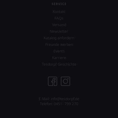
Sie
SERVICE
dank
unserer
Kontakt
Bewertungen
FAQs
stets,
Versand
was
für
Newsletter
einen
Katalog anfordern
Wein
Freunde werben
Sie
hier
Events
genießen
Karriere
können.
Tesdorpf Geschichte
Natürlich
müssen
Sie
in
Zukunft
auf
R.
E-Mail: info@tesdorpf.de
Parker
Telefon: 0451- 799 270
&
Co,