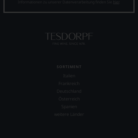
Informationen zu unserer Datenverarbeitung finden Sie
hier
.
Einschätzungen
einzelner
Kritiker
verlassen
zu
müssen?
Unsere
Bewertungen
spiegeln
das
Ergebnis
SORTIMENT
unserer
Expertenrunde
Italien
wider.
Frankreich
Bitte
beachten
Deutschland
Sie
Österreich
auch
Spanien
unsere
weitere Länder
untenstehenden
Erläuterungen,
dann
wissen