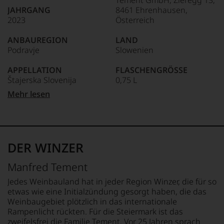
Tement GmbH, Zieregg 13,
wie
JAHRGANG
8461 Ehrenhausen,
kaum
2023
Österreich
Unter 85 Punkte:
ein
anderer.
ANBAUREGION
LAND
Das
Podravje
Slowenien
dokumentieren
wir
APPELLATION
FLASCHENGRÖSSE
auch
Štajerska Slovenija
0,75 L
und
gerade
Mehr lesen
mit
QUALITÄTSSTUFE
GESCHMACK
Bewertungen
Kakovostno vino ZGP
trocken
und
Medaillen
REBSORTEN
Ø NÄHRWERTE PRO 100G
renommierter
100% Sauvignon Blanc
BRENNWERT
DER WINZER
Weinjournalisten
302 kJ / 72 kcal
oder
BIO KENNZEICHNUNG
FETT
Manfred Tement
Fachpublikationen
HÄNDLER
0 g
in
DE-ÖKO-006
davon gesättigte
Jedes Weinbauland hat in jeder Region Winzer, die für so
unseren
Fettsäuren: 0 g
etwas wie eine Initialzündung gesorgt haben, die das
Aussendungen
BIO KENNZEICHNUNG
KOHLENHYDRATE
Weinbaugebiet plötzlich in das internationale
oder
PRODUKT
0,2 g
Rampenlicht rückten. Für die Steiermark ist das
in
AT-BIO-402
davon Zucker: 0,2 g
zweifelsfrei die Familie Tement. Vor 25 Jahren sprach
unserem