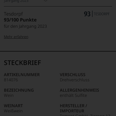
Jahrgang 2023
Tesdorpf
93/100 Punkte
für den Jahrgang 2023
Mehr erfahren
99–100 Punkte:
Tesdorpf
Der
Name
STECKBRIEF
Tesdorpf
95–98 Punkte:
steht
für
ARTIKELNUMMER
VERSCHLUSS
»Fine
814076
Drehverschluss
90–94 Punkte:
Wine«,
für
BEZEICHNUNG
ALLERGENHINWEIS
die
Wein
enthält Sulfite
edlen
85–89 Punkte:
Weine
WEINART
HERSTELLER /
der
Weißwein
IMPORTEUR
Welt,