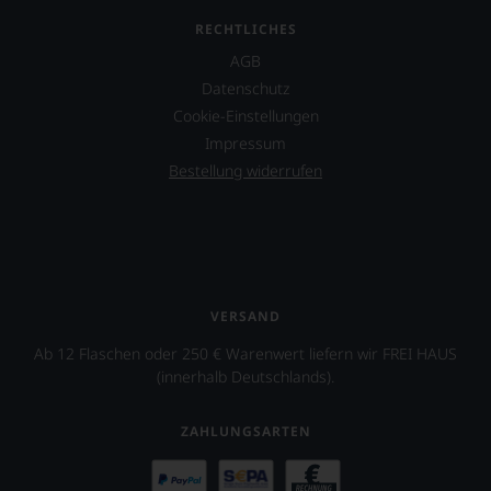
nicht
verzichten,
RECHTLICHES
aber
Sie
AGB
finden
Datenschutz
fortan
Cookie-Einstellungen
an
Impressum
jedem
Wein
Bestellung widerrufen
auch
unsere
Tesdorpf-
Bewertung.
Wir
beurteilen
unsere
VERSAND
Weine
nach
Ab 12 Flaschen oder 250 € Warenwert liefern wir FREI HAUS
dem
(innerhalb Deutschlands).
bekannten
und
ZAHLUNGSARTEN
bewährten
100-
Punkte-