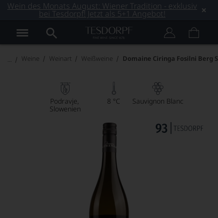
Wein des Monats August: Wiener Tradition - exklusiv
bei Tesdorpf! Jetzt als 5+1 Angebot!
Weine
Weinart
Weißweine
Domaine Ciringa Fosilni Berg 
Podravje
8 °C
Sauvignon Blanc
Slowenien