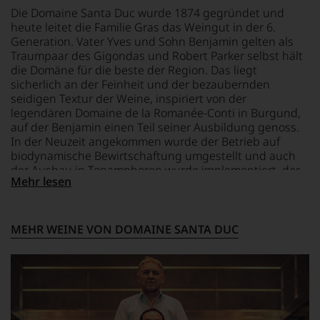
und
BIO KENNZEICHNUNG
0,75 L
zu
Die Domaine Santa Duc wurde 1874 gegründet und
Innovationsgeist
HÄNDLER
unterstreichen,
heute leitet die Familie Gras das Weingut in der 6.
Weinjournalismus
auf
DE-ÖKO-006
GESCHMACK
Generation. Vater Yves und Sohn Benjamin gelten als
und
welch
trocken
Traumpaar des Gigondas und Robert Parker selbst hält
Weinbewertung
hohem
BIO KENNZEICHNUNG
die Domäne für die beste der Region. Das liegt
revolutioniert.
Niveau
PRODUKT
sicherlich an der Feinheit und der bezaubernden
Der
sich
FR-BIO-01
seidigen Textur der Weine, inspiriert von der
studierte
unsere
legendären Domaine de la Romanée-Conti in Burgund,
Rechtsanwalt
Weinselektion
auf der Benjamin einen Teil seiner Ausbildung genoss.
verstand
bewegt.
In der Neuzeit angekommen wurde der Betrieb auf
sich
Das
biodynamische Bewirtschaftung umgestellt und auch
als
aber
der Ausbau in Tonamphoren wurde implementiert, der
Sprachrohr
genügt
Mehr lesen
den Weinen von Santa Duc so einen wunderschönen
des
uns
warmen und geschmeidigen Charakter verleiht.
Verbrauchers
nicht
und
mehr.
schuf
Wir
MEHR WEINE VON DOMAINE SANTA DUC
1978
haben
den
festgestellt,
Newsletter
dass
»The
manch
Wine
eine
Advocate«,
Bewertung