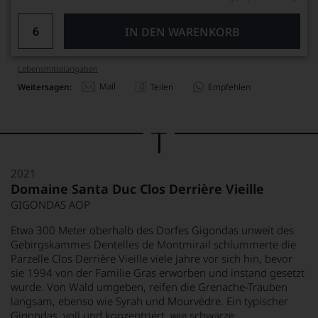
IN DEN WARENKORB
Lebensmittel­angaben
Mail
Weitersagen:
Teilen
Empfehlen
2021
Domaine Santa Duc Clos Derrière Vieille
GIGONDAS AOP
Etwa 300 Meter oberhalb des Dorfes Gigondas unweit des
Gebirgskammes Dentelles de Montmirail schlummerte die
Parzelle Clos Derrière Vieille viele Jahre vor sich hin, bevor
sie 1994 von der Familie Gras erworben und instand gesetzt
wurde. Von Wald umgeben, reifen die Grenache-Trauben
langsam, ebenso wie Syrah und Mourvèdre. Ein typischer
Gigondas, voll und konzentriert, wie schwarze