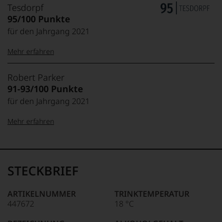
Tesdorpf
95/100 Punkte
für den Jahrgang 2021
Mehr erfahren
99–100 Punkte:
Tesdorpf
Robert Parker
Der
91-93/100 Punkte
Name
für den Jahrgang 2021
Tesdorpf
95–98 Punkte:
steht
Mehr erfahren
für
»Fine
90–94 Punkte:
Wine«,
100-96 Punkte:
Robert
für
Parker
die
Ganz
STECKBRIEF
edlen
85–89 Punkte:
ohne
Weine
Frage
der
war
ARTIKELNUMMER
TRINKTEMPERATUR
Welt,
Robert
447672
18 °C
95-90 Punkte:
wie
Parker
kaum
einer