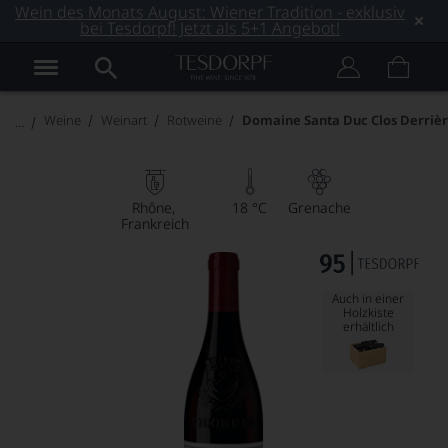
Wein des Monats August: Wiener Tradition - exklusiv
bei Tesdorpf! Jetzt als 5+1 Angebot!
Weine
Weinart
Rotweine
Domaine Santa Duc Clos Derrière
Rhône
18 °C
Grenache
Frankreich
Auch in einer
Holzkiste
erhältlich