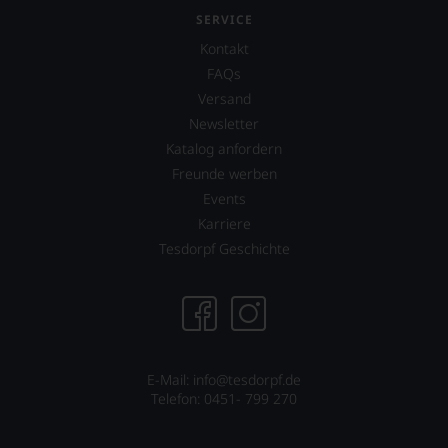
freuen
Perrotti-
SERVICE
uns
Brown.
sehr
Kontakt
2017
Ihnen
erwarb
FAQs
auf
zudem
Versand
diesem
der
Weg
Newsletter
Restaurantführer
eine
»Guide
Katalog anfordern
weitere
Michelin«
Freunde werben
Hilfe
Anteile
an
Events
an
die
dieser
Karriere
Hand
nach
Tesdorpf Geschichte
geben
wie
zu
vor
können,
äußerst
den
bedeutenden
richtigen
Publikation.
Wein
zu
E-Mail: info@tesdorpf.de
finden.
Telefon: 0451- 799 270