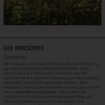
fundierte
von
Bewertungen
Kritikern
jedes
wegen
einzelnen
des
Weines.
warmen
Warum
Witterungsverlaufs
also
eher
sollen
skeptisch
Sie
beurteilt,
als
als
Kunde
DIE REBSORTE
erster
des
mit
Hauses
Grenache
einem
nicht
»outstanding«
davon
Der Grenache, oder auch Grenache Noir, zählt heute zu
bewertete
profitieren,
den meist angebauten Rebsorten der Welt. Sie ist
und
statt
extrem stark in Südfrankreich vertreten, von der
mit
an
südlichen Rhône über die Provence, über das gesamte
seinem
Stelle
Languedoc hinweg bis weit in den Westen, dem
Urteil
sich
Roussillon. Noch stärker vertreten ist sie in Spanien, wo
recht
nur
sie in vielen Weinbaugebieten, nicht zuletzt der
behalten
auf
sollte.
berühmten und traditionsreichen Region Rioja, als
Einschätzungen
Der
Garnacha bekannt ist. Auch in Australien und
einzelner