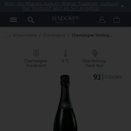
Wein des Monats August: Wiener Tradition - exklusiv
bei Tesdorpf! Jetzt als 5+1 Angebot!
Champagne Taittinger Réserve FIFA Edition
Schaumweine
Champagner
Champagne
8 °C
Chardonnay
Frankreich
Pinot Noir