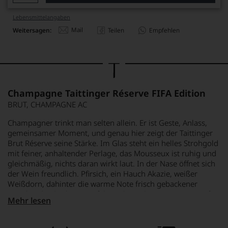
Lebensmittel­angaben
Mail
Weitersagen:
Teilen
Empfehlen
Champagne Taittinger Réserve FIFA Edition
BRUT, CHAMPAGNE AC
Champagner trinkt man selten allein. Er ist Geste, Anlass,
gemeinsamer Moment, und genau hier zeigt der Taittinger
Brut Réserve seine Stärke. Im Glas steht ein helles Strohgold
mit feiner, anhaltender Perlage, das Mousseux ist ruhig und
gleichmäßig, nichts daran wirkt laut. In der Nase öffnet sich
der Wein freundlich. Pfirsich, ein Hauch Akazie, weißer
Weißdorn, dahinter die warme Note frisch gebackener
Brioche, die das lange Hefelager hinterlässt. Mit etwas Luft
Mehr lesen
kommt ein zarter Honigton dazu, ohne süß zu wirken. Am
Gaumen folgt der Auftakt, den man von einem guten
Champagner erwartet, lebhaft, frisch, sauber. Die Frucht