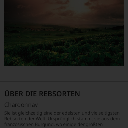
konstruktiv
jeden
Wein
im
Hinblick
auf
Herkunft,
Stilistik,
Rebsortentypizität
und
Charakteristik.
Und
daraus
ergeben
sich
fundierte
Bewertungen
ÜBER DIE REBSORTEN
jedes
einzelnen
Chardonnay
P
Weines.
Warum
Sie ist gleichzeitig eine der edelsten und vielseitigsten
D
also
Rebsorten der Welt. Ursprünglich stammt sie aus dem
d
sollen
französischen Burgund, wo einige der größten
We
Sie