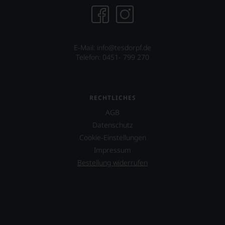
Hilfe
an
die
Hand
geben
E-Mail: info@tesdorpf.de
zu
Telefon: 0451- 799 270
können,
den
richtigen
Wein
RECHTLICHES
zu
finden.
AGB
Datenschutz
Cookie-Einstellungen
Impressum
Bestellung widerrufen