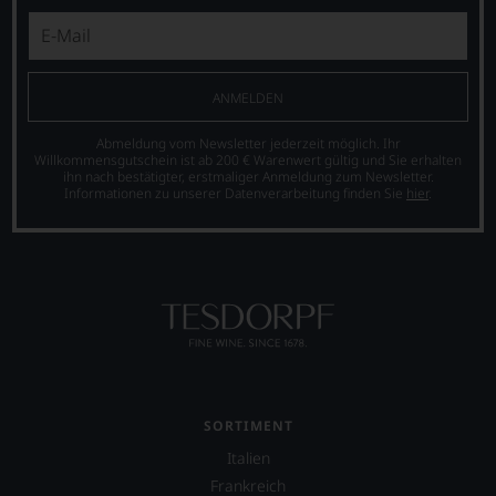
genießen
können.
Natürlich
müssen
ANMELDEN
Sie
in
Zukunft
Abmeldung vom Newsletter jederzeit möglich. Ihr
Willkommensgutschein ist ab 200 € Warenwert gültig und Sie erhalten
auf
ihn nach bestätigter, erstmaliger Anmeldung zum Newsletter.
R.
Informationen zu unserer Datenverarbeitung finden Sie
hier
.
Parker
&
Co,
nicht
verzichten,
aber
Sie
finden
fortan
an
jedem
SORTIMENT
Wein
Italien
auch
unsere
Frankreich