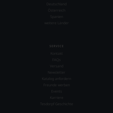
Tesdorpf-
Deutschland
Bewertung.
Österreich
Wir
beurteilen
Spanien
unsere
weitere Länder
Weine
nach
dem
bekannten
und
SERVICE
bewährten
Kontakt
100-
Punkte-
FAQs
System.
Versand
Wir
Newsletter
freuen
uns
Katalog anfordern
sehr
Freunde werben
Ihnen
Events
auf
diesem
Karriere
Weg
Tesdorpf Geschichte
eine
weitere