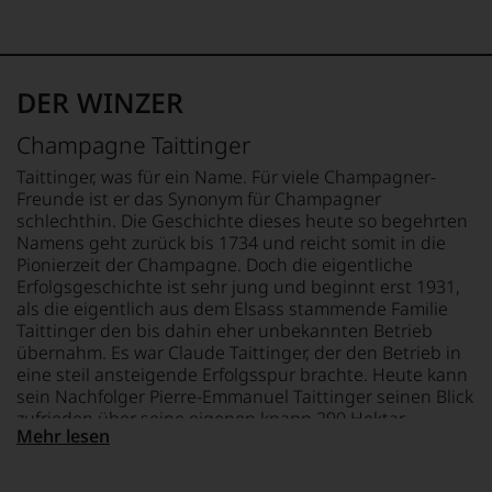
Bewertungen
40% Chardonnay
und
40% Pinot Noir
Ø NÄHRWERTE PRO 100G
Medaillen
20% Pinot Meunier
BRENNWERT
renommierter
0 kJ / 0 kcal
DER WINZER
Weinjournalisten
TRINKTEMPERATUR
FETT
oder
8 °C
0 g
Champagne Taittinger
Fachpublikationen
davon gesättigte
in
ALKOHOLGEHALT
Fettsäuren: 0 g
Taittinger, was für ein Name. Für viele Champagner-
unseren
12,5 % Vol.
KOHLENHYDRATE
Freunde ist er das Synonym für Champagner
Aussendungen
0 g
schlechthin. Die Geschichte dieses heute so begehrten
oder
RESTSÜSSE
davon Zucker: 0 g
Namens geht zurück bis 1734 und reicht somit in die
in
8,9 g/L
EIWEISS
Pionierzeit der Champagne. Doch die eigentliche
unserem
0 g
Erfolgsgeschichte ist sehr jung und beginnt erst 1931,
Webshop,
SÄUREGEHALT
SALZ
als die eigentlich aus dem Elsass stammende Familie
um
3,7 g/L
0 g
zu
Taittinger den bis dahin eher unbekannten Betrieb
unterstreichen,
übernahm. Es war Claude Taittinger, der den Betrieb in
LAGERPOTENTIAL
auf
eine steil ansteigende Erfolgsspur brachte. Heute kann
welch
2028
sein Nachfolger Pierre-Emmanuel Taittinger seinen Blick
hohem
zufrieden über seine eigenen knapp 290 Hektar
Niveau
Mehr lesen
Weinberge streifen lassen. Und die Champagner gelten
sich
seit Jahrzehnten auf der ganzen Welt als hochexklusiv
unsere
und kaum ein Top-Restaurant kann es sich leisten, das