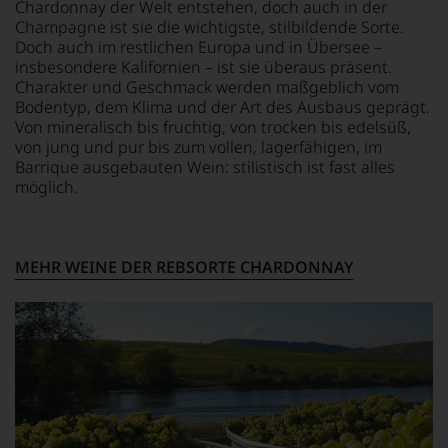
Chardonnay der Welt entstehen, doch auch in der
It
als
Champagne ist sie die wichtigste, stilbildende Sorte.
D
Kunde
Doch auch im restlichen Europa und in Übersee –
k
des
insbesondere Kalifornien – ist sie überaus präsent.
S
Hauses
Charakter und Geschmack werden maßgeblich vom
B
nicht
davon
Bodentyp, dem Klima und der Art des Ausbaus geprägt.
So
profitieren,
Von mineralisch bis fruchtig, von trocken bis edelsüß,
b
statt
von jung und pur bis zum vollen, lagerfähigen, im
w
an
Barrique ausgebauten Wein: stilistisch ist fast alles
I
Stelle
M
möglich.
C
sich
C
nur
auf
M
Einschätzungen
MEHR WEINE DER REBSORTE CHARDONNAY
einzelner
Kritiker
verlassen
zu
müssen?
Unsere
Bewertungen
spiegeln
das