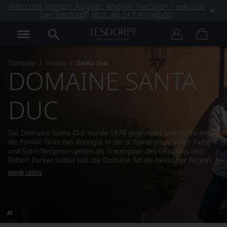
Wein des Monats August: Wiener Tradition - exklusiv
bei Tesdorpf! Jetzt als 5+1 Angebot!
Startseite
Winzer
Santa Duc
DOMAINE SANTA
DUC
Die Domaine Santa Duc wurde 1874 gegründet und heute leitet
die Familie Gras das Weingut in der 6. Generation. Vater Yves
und Sohn Benjamin gelten als Traumpaar des Gigondas und
Robert Parker selbst hält die Domäne für die beste der Region.
MEHR LESEN
Dieses