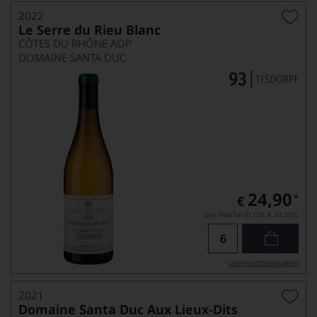
2022
Le Serre du Rieu Blanc
CÔTES DU RHÔNE AOP
DOMAINE SANTA DUC
24,90
*
€
pro Flasche (0.75l),
€ 33,20
/L
Lebensmittel­angaben
2021
Domaine Santa Duc Aux Lieux-Dits