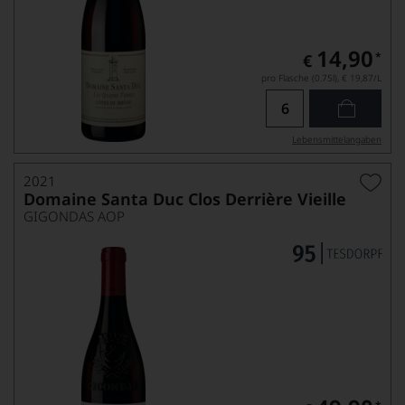
14,90
*
€
pro Flasche (0.75l),
€ 19,87
/L
Lebensmittel­angaben
2021
Domaine Santa Duc Clos Derrière Vieille
GIGONDAS AOP