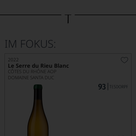
Bild
wurde
mithilfe
von
KI
verändert.
IM FOKUS:
2022
Le Serre du Rieu Blanc
CÔTES DU RHÔNE AOP
DOMAINE SANTA DUC