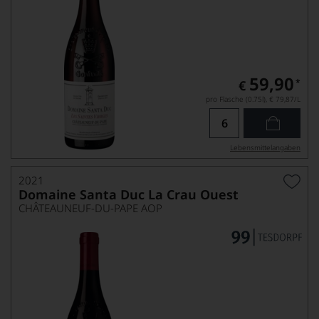
59,90
*
€
pro Flasche (0.75l),
€ 79,87
/L
Lebensmittel­angaben
2021
Domaine Santa Duc La Crau Ouest
CHÂTEAUNEUF-DU-PAPE AOP