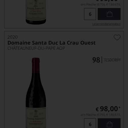
pro Flasche (0.75l),
€ 130,67
/L
Lebensmittel­angaben
2020
Domaine Santa Duc La Crau Ouest
CHÂTEAUNEUF-DU-PAPE AOP
98,00
*
€
pro Flasche (0.75l),
€ 130,67
/L