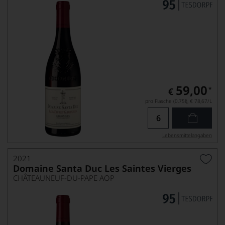
59,00
*
€
pro Flasche (0.75l),
€ 78,67
/L
Lebensmittel­angaben
2021
Domaine Santa Duc Les Saintes Vierges
CHÂTEAUNEUF-DU-PAPE AOP