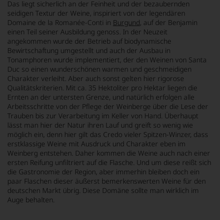
Das liegt sicherlich an der Feinheit und der bezaubernden
seidigen Textur der Weine, inspiriert von der legendären
Domaine de la Romanée-Conti in
Burgund
, auf der Benjamin
einen Teil seiner Ausbildung genoss. In der Neuzeit
angekommen wurde der Betrieb auf biodynamische
Bewirtschaftung umgestellt und auch der Ausbau in
Tonamphoren wurde implementiert, der den Weinen von Santa
Duc so einen wunderschönen warmen und geschmeidigen
Charakter verleiht. Aber auch sonst gelten hier rigorose
Qualitätskriterien. Mit ca. 35 Hektoliter pro Hektar liegen die
Ernten an der untersten Grenze, und natürlich erfolgen alle
Arbeitsschritte von der Pflege der Weinberge über die Lese der
Trauben bis zur Verarbeitung im Keller von Hand. Überhaupt
lässt man hier der Natur ihren Lauf und greift so wenig wie
möglich ein, denn hier gilt das Credo vieler Spitzen-Winzer, dass
erstklassige Weine mit Ausdruck und Charakter eben im
Weinberg entstehen. Daher kommen die Weine auch nach einer
ersten Reifung unfiltriert auf die Flasche. Und um diese reißt sich
die Gastronomie der Region, aber immerhin bleiben doch ein
paar Flaschen dieser äußerst bemerkenswerten Weine für den
deutschen Markt übrig. Diese Domäne sollte man wirklich im
Auge behalten.