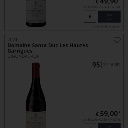
49,90
*
€
pro Flasche (0.75l),
€ 66,53
/L
Lebensmittel­angaben
2021
Domaine Santa Duc Les Hautes
Garrigues
GIGONDAS AOP
59,00
*
€
pro Flasche (0.75l),
€ 78,67
/L