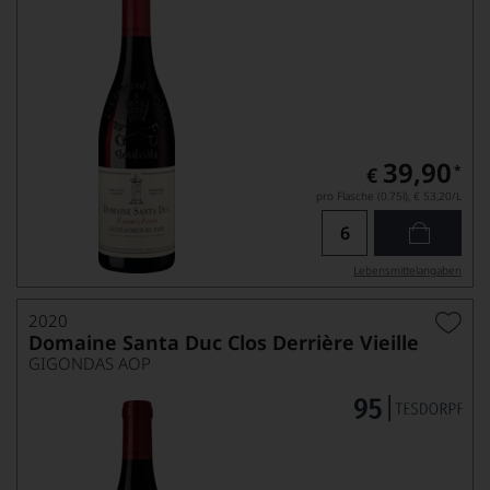
39,90
*
€
pro Flasche (0.75l),
€ 53,20
/L
Lebensmittel­angaben
2020
Domaine Santa Duc Clos Derrière Vieille
GIGONDAS AOP