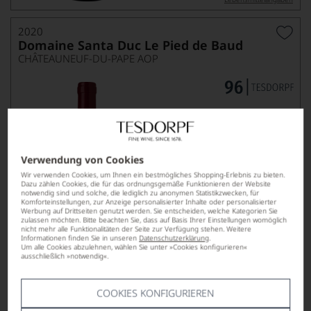
2020
Domaine Santa Duc Le Pied de Baud
CHÂTEAUNEUF-DU-PAPE AOP
Verwendung von Cookies
Wir verwenden Cookies, um Ihnen ein bestmögliches Shopping-Erlebnis zu bieten.
Dazu zählen Cookies, die für das ordnungsgemäße Funktionieren der Website
notwendig sind und solche, die lediglich zu anonymen Statistikzwecken, für
59,00
Komforteinstellungen, zur Anzeige personalisierter Inhalte oder personalisierter
*
€
Werbung auf Drittseiten genutzt werden. Sie entscheiden, welche Kategorien Sie
zulassen möchten. Bitte beachten Sie, dass auf Basis Ihrer Einstellungen womöglich
pro Flasche (0.75l),
€ 78,67
/L
nicht mehr alle Funktionalitäten der Seite zur Verfügung stehen. Weitere
Informationen finden Sie in unseren
Datenschutzerklärung
.
Um alle Cookies abzulehnen, wählen Sie unter »Cookies konfigurieren«
ausschließlich »notwendig«.
Lebensmittel­angaben
COOKIES KONFIGURIEREN
2021