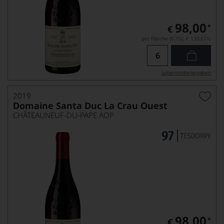
98,00
*
€
pro Flasche (0.75l),
€ 130,67
/L
Lebensmittel­angaben
2019
Domaine Santa Duc La Crau Ouest
CHÂTEAUNEUF-DU-PAPE AOP
98,00
*
€