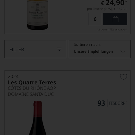
24,90
*
€
pro Flasche (0.75l),
€ 33,20
/L
Lebensmittel­angaben
Sortieren nach:
FILTER
Unsere Empfehlungen
2024
Les Quatre Terres
CÔTES DU RHÔNE AOP
DOMAINE SANTA DUC