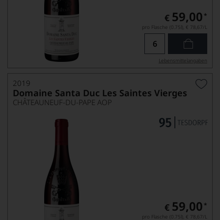
59,00
*
€
pro Flasche (0.75l),
€ 78,67
/L
Lebensmittel­angaben
2019
Domaine Santa Duc Les Saintes Vierges
CHÂTEAUNEUF-DU-PAPE AOP
59,00
*
€
pro Flasche (0.75l),
€ 78,67
/L