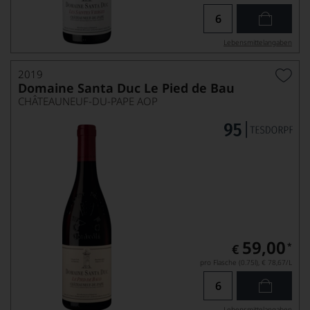
Lebensmittel­angaben
2019
Domaine Santa Duc Le Pied de Bau
CHÂTEAUNEUF-DU-PAPE AOP
59,00
*
€
pro Flasche (0.75l),
€ 78,67
/L
Lebensmittel­angaben