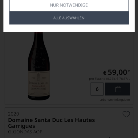
Domaine Santa Duc Le Pied de Baud
NUR NOTWENDIGE
CHÂTEAUNEUF-DU-PAPE AOP
ALLE AUSWÄHLEN
59,00
*
€
pro Flasche (0.75l),
€ 78,67
/L
Lebensmittel­angaben
2020
Domaine Santa Duc Les Hautes
Garrigues
GIGONDAS AOP