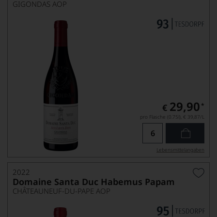
GIGONDAS AOP
29,90
*
€
pro Flasche (0.75l),
€ 39,87
/L
Lebensmittel­angaben
2022
Domaine Santa Duc Habemus Papam
CHÂTEAUNEUF-DU-PAPE AOP