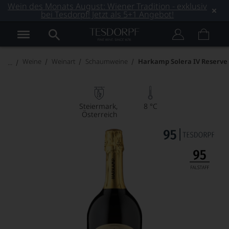
Wein des Monats August: Wiener Tradition - exklusiv
bei Tesdorpf! Jetzt als 5+1 Angebot!
Weine
Weinart
Schaumweine
Harkamp Solera IV Reserve
Steiermark
8 °C
Österreich