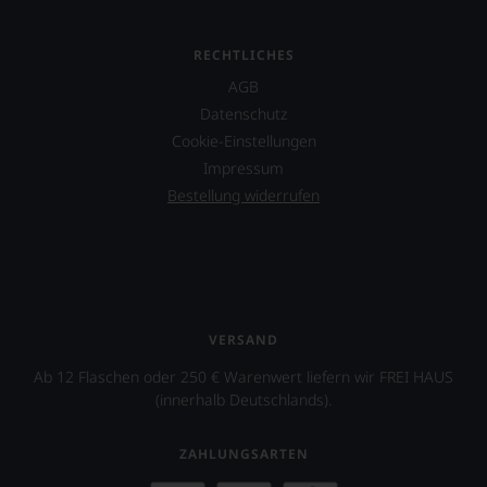
einzelner
über
Kritiker
eine
verlassen
entsprechende
RECHTLICHES
zu
Website
AGB
müssen?
sowie
Datenschutz
Unsere
über
Bewertungen
eine
Cookie-Einstellungen
spiegeln
umfangreiche
Impressum
das
Wein-
Bestellung widerrufen
Ergebnis
Datenbank.
unserer
Neben
Expertenrunde
den
wider.
Magazinen
Bitte
veröffentlicht
beachten
der
Sie
Falstaff-
VERSAND
auch
Verlag
unsere
jährlich
Ab 12 Flaschen oder 250 € Warenwert liefern wir FREI HAUS
untenstehenden
einen
(innerhalb Deutschlands).
Erläuterungen,
Restaurantführer,
dann
zwei
wissen
ZAHLUNGSARTEN
Weinführer,
Sie
einen