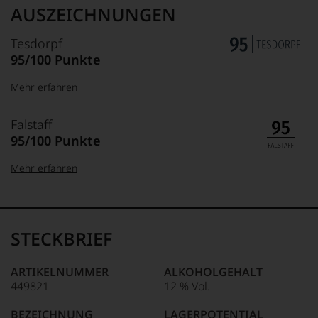
AUSZEICHNUNGEN
Tesdorpf
95/100 Punkte
Mehr erfahren
99–100 Punkte:
Tesdorpf
Falstaff
Der
95/100 Punkte
Name
Tesdorpf
95–98 Punkte:
Mehr erfahren
steht
für
100-96 Punkte:
Falstaff
»Fine
90–94 Punkte:
Wine«,
Das
für
unter
STECKBRIEF
die
Weinliebhabern
edlen
wie
95-90 Punkte:
85–89 Punkte:
Weine
unter
ARTIKELNUMMER
ALKOHOLGEHALT
der
Feinschmeckern
449821
12 % Vol.
89-80 Punkte:
Welt,
gleichermaßen
wie
beliebte
BEZEICHNUNG
LAGERPOTENTIAL