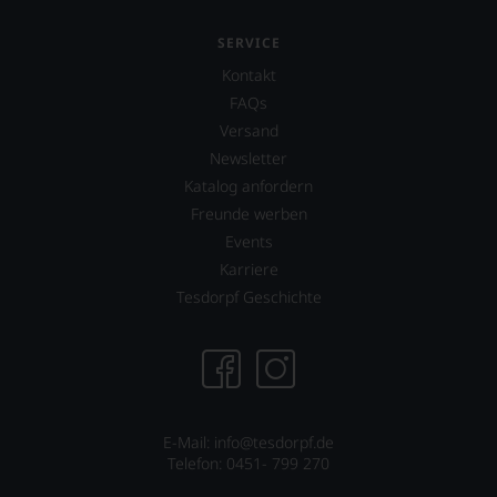
sich
Falstaff
fundierte
Rezepte,
SERVICE
Bewertungen
Falstaff
jedes
Gourmet
Kontakt
einzelnen
im
FAQs
Weines.
Schnee
Warum
und
Versand
also
Falstaff
Newsletter
sollen
Opernball
Katalog anfordern
Sie
runden
Freunde werben
als
das
Kunde
Verlagsangebot
Events
des
ab.
Karriere
Hauses
Selbstverständlich
Tesdorpf Geschichte
nicht
ist
davon
der
profitieren,
Falstaff
statt
auch
an
im
Stelle
digitalen
sich
Zeitalter
E-Mail: info@tesdorpf.de
nur
angekommen
Telefon: 0451- 799 270
auf
und
Einschätzungen
verfügt