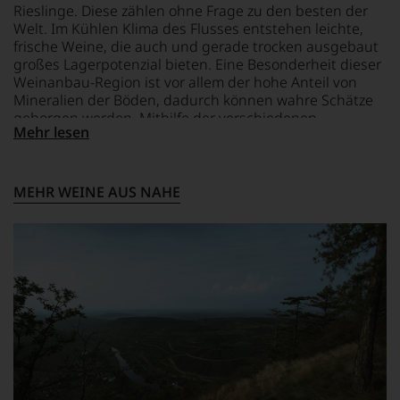
sich
das
den
Rieslinge. Diese zählen ohne Frage zu den besten der
fundierte
sich
Top-
Welt. Im Kühlen Klima des Flusses entstehen leichte,
Bewertungen
rasch
Weinen
frische Weine, die auch und gerade trocken ausgebaut
jedes
neben
aus
großes Lagerpotenzial bieten. Eine Besonderheit dieser
einzelnen
dem
Bordeaux
Weinanbau-Region ist vor allem der hohe Anteil von
Weines.
bis
und
Mineralien der Böden, dadurch können wahre Schätze
Warum
dahin
Italien
geborgen werden. Mithilfe der verschiedenen
also
üblichen
entdeckte.
Mehr lesen
Bodenarten innerhalb des Weingebietes, können
sollen
20
Ab
unterschiedlichste Geschmacksnuancen innerhalb
Sie
Punkte-
1985
einer Rebsorte gewonnen werden.
als
System
leitete
Kunde
etablierte.
er
MEHR WEINE AUS NAHE
des
das
Der
Hauses
Europa-
große
nicht
Büro
Durchbruch
davon
des
gelang
profitieren,
Wine
Parker
statt
Spectators.
als
an
Seinen
er
Stelle
Schwerpunkt
den
sich
bildeten
Bordeaux-
nur
die
Jahrgang
auf
Weine
1982,
Einschätzungen
aus