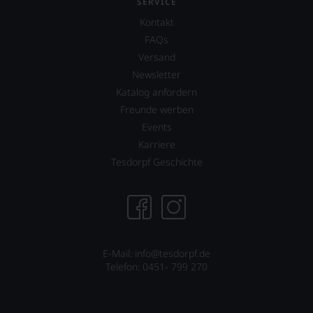
SERVICE
Perrotti-
Keenan
Brown.
Kontakt
von
2017
der
FAQs
erwarb
Rockband
zudem
Versand
Tool
der
Newsletter
über
Restaurantführer
dessen
Katalog anfordern
»Guide
Projekt
Freunde werben
Michelin«
eines
Anteile
Events
Weinguts
an
in
Karriere
dieser
Arizona.
Tesdorpf Geschichte
nach
wie
Ebenfalls
vor
unterstützt
äußerst
er
bedeutenden
das
Publikation.
Projekt
»One
E-Mail: info@tesdorpf.de
World
Telefon: 0451- 799 270
One
Wine«,
das
vor