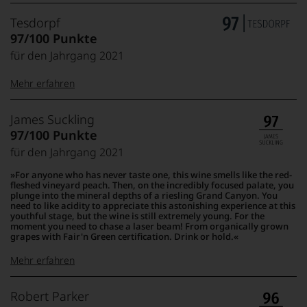
Tesdorpf
97/100 Punkte
für den Jahrgang 2021
Mehr erfahren
99–100 Punkte:
Tesdorpf
James Suckling
Der
97/100 Punkte
Name
für den Jahrgang 2021
Tesdorpf
95–98 Punkte:
steht
For anyone who has never taste one, this wine smells like the red-
für
fleshed vineyard peach. Then, on the incredibly focused palate, you
»Fine
plunge into the mineral depths of a riesling Grand Canyon. You
90–94 Punkte:
need to like acidity to appreciate this astonishing experience at this
Wine«,
youthful stage, but the wine is still extremely young. For the
für
moment you need to chase a laser beam! From organically grown
die
grapes with Fair'n Green certification. Drink or hold.
edlen
85–89 Punkte:
Weine
Mehr erfahren
der
Welt,
100-95 Punkte:
James
Robert Parker
wie
Suckling