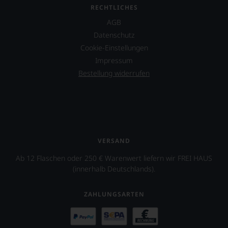
allen
RECHTLICHES
Dingen
AGB
das
Datenschutz
Miteinander
von
Cookie-Einstellungen
Juden,
Impressum
Muslimen
Bestellung widerrufen
und
Christen
unterstützen
soll.
Hierfür
wird
ein
VERSAND
Wein
aus
Ab 12 Flaschen oder 250 € Warenwert liefern wir FREI HAUS
Trauben
(innerhalb Deutschlands).
internationaler
Herkünfte
wie
ZAHLUNGSARTEN
Ungarn,
Slowenien,
Mexiko