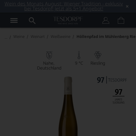
Wein des Monats August: Wiener Tradition - exklusiv
bei Tesdorpf! Jetzt als 5+1 Angebot!
Weine
Weinart
Weißweine
Höllenpfad im Mühlenberg Rie
Nahe
9 °C
Riesling
Deutschland