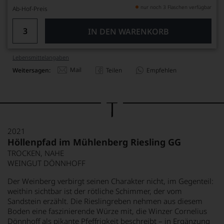
nur noch 3 Flaschen verfügbar
Ab-Hof-Preis
IN DEN WARENKORB
Lebensmittel­angaben
Mail
Weitersagen:
Teilen
Empfehlen
2021
Höllenpfad im Mühlenberg Riesling GG
TROCKEN, NAHE
WEINGUT DÖNNHOFF
Der Weinberg verbirgt seinen Charakter nicht, im Gegenteil:
weithin sichtbar ist der rötliche Schimmer, der vom
Sandstein erzählt. Die Rieslingreben nehmen aus diesem
Boden eine faszinierende Würze mit, die Winzer Cornelius
Dönnhoff als pikante Pfeffrigkeit beschreibt – in Ergänzung