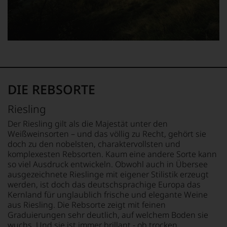
von
einzelner
Bordeaux
Kritikern
Kritiker
und
wegen
verlassen
Italien,
des
zu
er
warmen
müssen?
schrieb
Witterungsverlaufs
Unsere
aber
eher
Bewertungen
auch
skeptisch
spiegeln
über
beurteilt,
das
Australien,
DIE REBSORTE
als
Ergebnis
Neuseeland
erster
unserer
und
mit
Riesling
Expertenrunde
Amerika.
einem
wider.
Der
Der Riesling gilt als die Majestät unter den
»outstanding«
Bitte
Zigarrenliebhaber
Weißweinsorten – und das völlig zu Recht, gehört sie
bewertete
beachten
Suckling
doch zu den nobelsten, charaktervollsten und
und
Sie
schrieb
komplexesten Rebsorten. Kaum eine andere Sorte kann
mit
auch
auch
so viel Ausdruck entwickeln. Obwohl auch in Übersee
seinem
unsere
nebenbei
Urteil
ausgezeichnete Rieslinge mit eigener Stilistik erzeugt
untenstehenden
für
recht
werden, ist doch das deutschsprachige Europa das
Erläuterungen,
die
behalten
Kernland für unglaublich frische und elegante Weine
dann
Zeitschrift
sollte.
aus Riesling. Die Rebsorte zeigt mit feinen
wissen
Cigar
Der
Graduierungen sehr deutlich, auf welchem Boden sie
Sie
Afficionado
Jahrgang
wuchs. Und sie ist immer brillant - ob trocken,