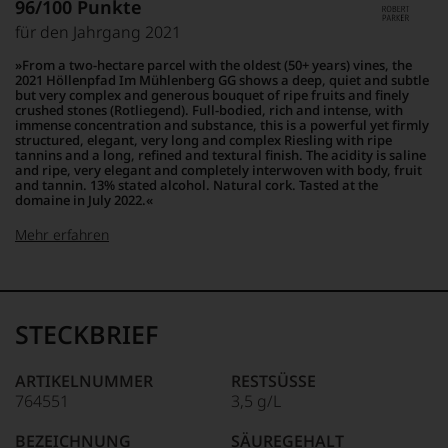
96/100 Punkte
kaum
Der
Unter 85 Punkte:
ein
für den Jahrgang 2021
Amerikaner
90 Punkte und
anderer.
James
mehr:
Das
From a two-hectare parcel with the oldest (50+ years) vines, the
Suckling,
2021 Höllenpfad Im Mühlenberg GG shows a deep, quiet and subtle
dokumentieren
Jahrgang
but very complex and generous bouquet of ripe fruits and finely
wir
Unter 88
crushed stones (Rotliegend). Full-bodied, rich and intense, with
1958,
auch
immense concentration and substance, this is a powerful yet firmly
Punkte:
zählt
und
structured, elegant, very long and complex Riesling with ripe
heute
tannins and a long, refined and textural finish. The acidity is saline
gerade
zu
and ripe, very elegant and completely interwoven with body, fruit
mit
and tannin. 13% stated alcohol. Natural cork. Tasted at the
den
Bewertungen
domaine in July 2022.
bedeutendsten
und
und
Medaillen
Mehr erfahren
einflussreichsten
renommierter
Weinkritikern
Weinjournalisten
100-96 Punkte:
Robert
der
oder
Parker
Welt.
Fachpublikationen
Ganz
Dabei
STECKBRIEF
in
ohne
geriet
unseren
Frage
er
Aussendungen
war
mehr
ARTIKELNUMMER
RESTSÜSSE
oder
Robert
über
764551
3,5 g/L
95-90 Punkte:
in
Parker
Umwege
unserem
einer
in
BEZEICHNUNG
SÄUREGEHALT
Webshop,