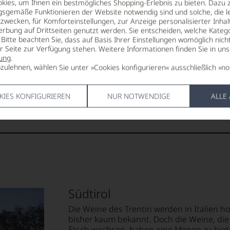
ALKOHOLGEHALT
VERSCHLUS
ies, um Ihnen ein bestmögliches Shopping-Erlebnis zu bieten. Dazu 
14 % Vol.
DIAM
gsgemäße Funktionieren der Website notwendig sind und solche, die le
zwecken, für Komforteinstellungen, zur Anzeige personalisierter Inhal
Punkte:
erbung auf Drittseiten genutzt werden. Sie entscheiden, welche Katego
RESTSÜSSE
ALLERGEN
Bitte beachten Sie, dass auf Basis Ihrer Einstellungen womöglich nich
1 g/L
enthält Sulf
er Seite zur Verfügung stehen. Weitere Informationen finden Sie in un
ung
.
SÄUREGEHALT
HERSTELLE
zulehnen, wählen Sie unter »Cookies konfigurieren« ausschließlich »no
Punkte:
anc
6,4 g/L
Weingut Ign
Girlan/Eppa
R
LAGERPOTENTIAL
Weinstraße (
KIES KONFIGURIEREN
NUR NOTWENDIGE
ALLE
2028
85 Punkte:
r.
entieren
Südtirol
e
Die Weine des Trentin werden in Italien ho
bisher kaum bekannt. Doch die Weine, die 
tungen
Etsch wachsen, haben eine Menge zu bieten