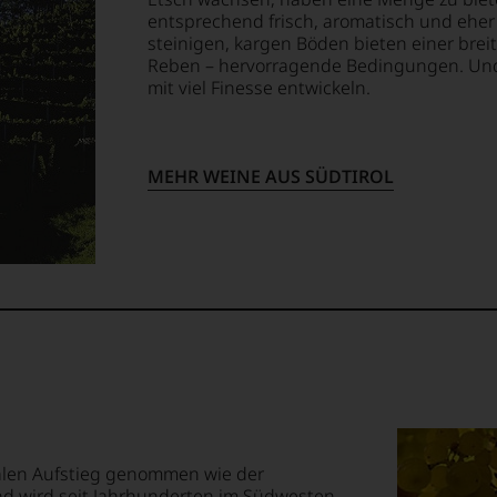
entsprechend frisch, aromatisch und eher
len
steinigen, kargen Böden bieten einer brei
ierter
Reben – hervorragende Bedingungen. Und 
urnalisten
mit viel Finesse entwickeln.
blikationen
en
MEHR WEINE AUS SÜDTIROL
ndungen
em
op,
treichen,
m
nalen Aufstieg genommen wie der
nd wird seit Jahrhunderten im Südwesten