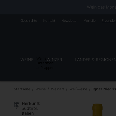
Wein des Monats
Geschichte
Kontakt
Newsletter
Vorteile
Freunde
Weine
WEINE
WINZER
LÄNDER & REGIONE
Untermenü
aufklappen
Startseite
Weine
Weinart
Weißweine
Ignaz Niedri
Herkunft
Südtirol
Italien