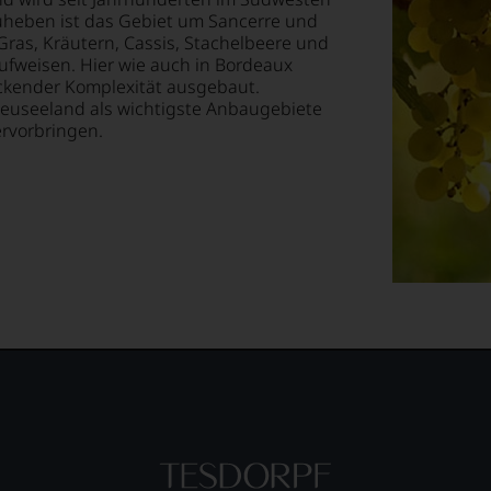
lektion
uheben ist das Gebiet um Sancerre und
Gras, Kräutern, Cassis, Stachelbeere und
.
aufweisen. Hier wie auch in Bordeaux
uckender Komplexität ausgebaut.
euseeland als wichtigste Anbaugebiete
t
ervorbringen.
ellt,
tung
llziehbar