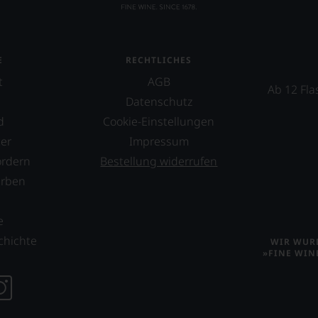
geht.
m
E
RECHTLICHES
t
AGB
Ab 12 Fla
ossen:
Datenschutz
d
Cookie-Einstellungen
EN
er
Impressum
E
ordern
Bestellung widerrufen
erben
T
s
TEN.
e
chichte
WIR WURD
»FINE WIN
en-
tungsteam