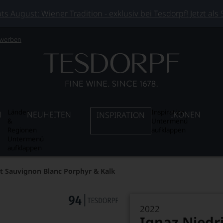
 August: Wiener Tradition - exklusiv bei Tesdorpf! Jetzt als
 werben
Länder
Inspiration
N
NEUHEITEN
IKONEN
INSPIRATION
&
Untermenü
Regionen
aufklappen
Untermenü
aufklappen
st Sauvignon Blanc Porphyr & Kalk
2022
Ignaz Niedr