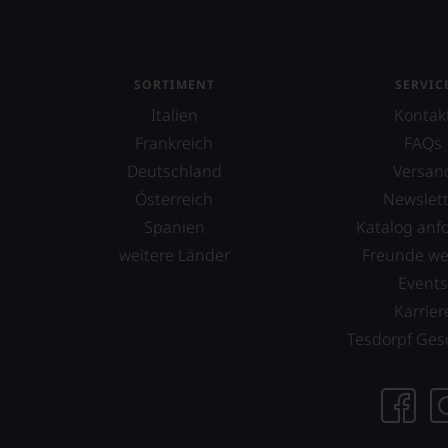
vorbei
Aus
diese
Grund
SORTIMENT
SERVIC
haben
Italien
Kontak
wir
beschl
Frankreich
FAQs
WIR
Deutschland
Versan
WERD
Österreich
Newslett
UNSER
Spanien
Katalog anf
WEINE
AUCH
weitere Länder
Freunde w
SELBS
Event
BEWER
Karrier
Wir,
Tesdorpf Ges
das
Expert
und
Verkos
des