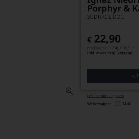
Porphyr & K
SÜDTIROL DOC
22,90
€
pro Flasche (0.75l),
€ 30,53
/L
inkl. Mwst. zzgl.
Versand
ALT
Lebensmittel­angaben
Mail
Weitersagen: