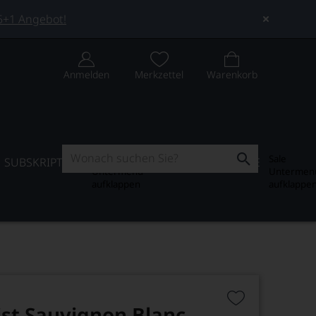
 5+1 Angebot!
Anmelden
Merkzettel
Warenkorb
Subskription
Sale
SUBSKRIPTION
WEIN-JOURNAL
SALE
Untermenü
Untermen
aufklappen
aufklappe
ist Sauvignon Blanc