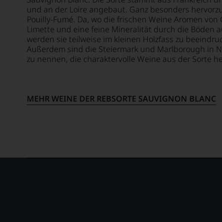
Weinse
und an der Loire angebaut. Ganz besonders hervorz
Pouilly-Fumé. Da, wo die frischen Weine Aromen von 
bewegt
Limette und eine feine Mineralität durch die Böden 
Das
werden sie teilweise im kleinen Holzfass zu beeindr
aber
Außerdem sind die Steiermark und Marlborough in N
genüg
zu nennen, die charaktervolle Weine aus der Sorte h
uns
nicht
mehr.
Wir
MEHR WEINE DER REBSORTE SAUVIGNON BLANC
haben
festgest
dass
manch
eine
Bewer
schwer
nachvo
ist
oder
am
Wein