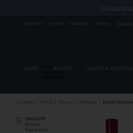
Wein des Monats
Geschichte
Kontakt
Newsletter
Vorteile
Freunde
Weine
WEINE
WINZER
LÄNDER & REGIONE
Untermenü
aufklappen
Startseite
Weine
Weinart
Rotweine
Isabel Ferran
Herkunft
Rhône
Frankreich