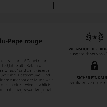
du-Pape rouge
WEINSHOP DES JAHR
ausgezeichnet von »F
ru bezeichnen! Dabei nennt
 100 Jahre alte Reben der
les Giraud“ und der „Réserve
r Cuvée ihre Bestimmung. Und
SICHER EINKAU
r einem zunächst der Mund weit
zertifiziert von Trust
 diesen direkt wieder schließt
mt mit einer besonderen Tiefe
ry-aged-Beef, Schokolade,
ffieren, um das volle