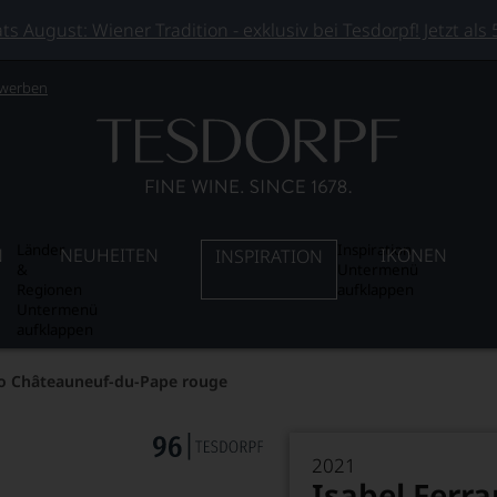
 August: Wiener Tradition - exklusiv bei Tesdorpf! Jetzt als
 werben
Länder
Inspiration
N
NEUHEITEN
IKONEN
INSPIRATION
&
Untermenü
Regionen
aufklappen
Untermenü
aufklappen
do Châteauneuf-du-Pape rouge
2021
Isabel Ferr