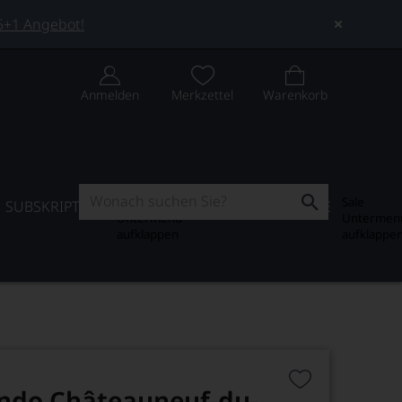
 5+1 Angebot!
Anmelden
Merkzettel
Warenkorb
Subskription
Sale
SUBSKRIPTION
WEIN-JOURNAL
SALE
Untermenü
Untermen
aufklappen
aufklappe
ando Châteauneuf-du-