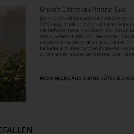
blikationen
Rhone Côtes du Rhone Sud
lt,
en
Die südliche Rhône weist ein mediterran
ndungen
30°C sind im Juli und August keine Selten
mit heftigen Regenschauern. Für Abkühlu
te
stetig wehende Mistral. Hier werden Rebso
st
em
neben Grenache vor allem Mourvèdre, Cins
lismus
befindet sich eine der berühmtesten Appe
op,
guten Jahren einige der besten, über Jahr
ität
treichen,
MEHR WEINE AUS RHONE CÔTES DU RH
sin.
t
m
e
lektion
.
EFALLEN