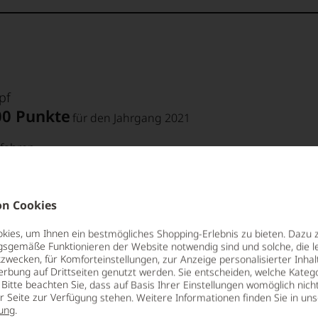
pf
00 Punkte
für den Jahrgang 2021
fahren
 Punkte:
pf
Suckling
n Cookies
00 Punkte
für den Jahrgang 2021
pf
Punkte:
ies, um Ihnen ein bestmögliches Shopping-Erlebnis zu bieten. Dazu 
fahren
gsgemäße Funktionieren der Website notwendig sind und solche, die le
zwecken, für Komforteinstellungen, zur Anzeige personalisierter Inhal
erbung auf Drittseiten genutzt werden. Sie entscheiden, welche Katego
 Punkte:
Punkte:
Bitte beachten Sie, dass auf Basis Ihrer Einstellungen womöglich nich
ng
er Seite zur Verfügung stehen. Weitere Informationen finden Sie in un
ung
.