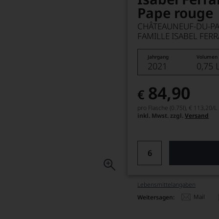
Pape rouge
CHÂTEAUNEUF-DU-PA
FAMILLE ISABEL FERR
Jahrgang
Volumen
2021
0,75 
84,90
€
pro Flasche (0.75l),
€ 113,20
/L
inkl. Mwst. zzgl.
Versand
Lebensmittel­angaben
Mail
Weitersagen: