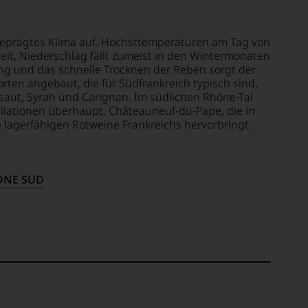
 geprägtes Klima auf. Höchsttemperaturen am Tag von
heit, Niederschlag fällt zumeist in den Wintermonaten
ng und das schnelle Trocknen der Reben sorgt der
rten angebaut, die für Südfrankreich typisch sind,
aut, Syrah und Carignan. Im südlichen Rhône-Tal
llationen überhaupt, Châteauneuf-du-Pape, die in
e lagerfähigen Rotweine Frankreichs hervorbringt.
ONE SUD