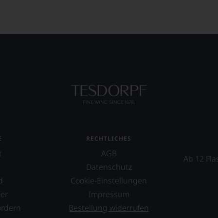
t
n
mend
ellt,
lt
eidender
tung
llziehbar
E
RECHTLICHES
hme
t
AGB
Ab 12 Fla
Datenschutz
geht.
d
Cookie-Einstellungen
er
Impressum
tional
m
ordern
Bestellung widerrufen
mierte