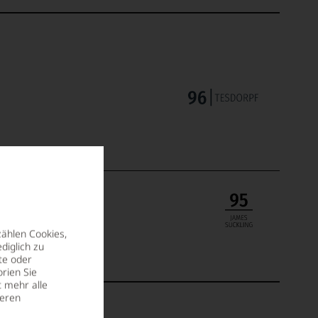
zählen Cookies,
diglich zu
te oder
rien Sie
t mehr alle
seren