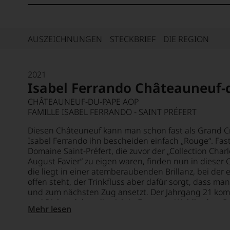
AUSZEICHNUNGEN
STECKBRIEF
DIE REGION
2021
Isabel Ferrando Châteauneuf-
CHÂTEAUNEUF-DU-PAPE AOP
FAMILLE ISABEL FERRANDO - SAINT PRÉFERT
Diesen Châteuneuf kann man schon fast als Grand C
Isabel Ferrando ihn bescheiden einfach „Rouge“. Fast
Domaine Saint-Préfert, die zuvor der „Collection Char
August Favier“ zu eigen waren, finden nun in diese
die liegt in einer atemberaubenden Brillanz, bei de
offen steht, der Trinkfluss aber dafür sorgt, dass man
und zum nächsten Zug ansetzt. Der Jahrgang 21 kom
und Dichte daher, die sich in Form von Waldboden, D
Mehr lesen
Brombeere, Pflaume und Cassis zeigt. Unbedingt kara
Spektakel zu erleben!