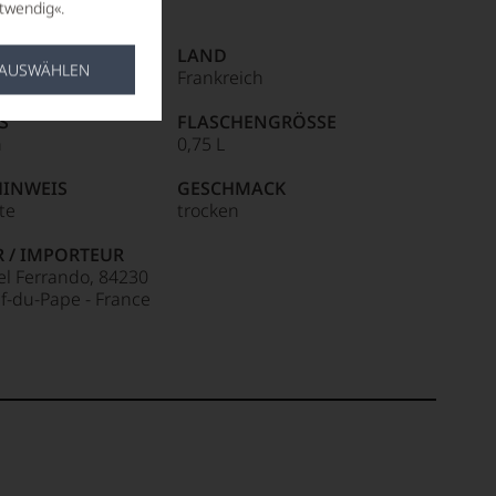
twendig«.
NTIAL
LAND
 AUSWÄHLEN
Frankreich
S
FLASCHENGRÖSSE
n
0,75 L
HINWEIS
GESCHMACK
ite
trocken
R / IMPORTEUR
el Ferrando, 84230
-du-Pape - France