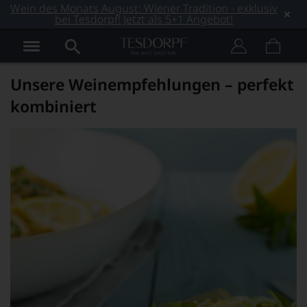
Wein des Monats August: Wiener Tradition - exklusiv
bei Tesdorpf! Jetzt als 5+1 Angebot!
Unsere Weinempfehlungen – perfekt
kombiniert