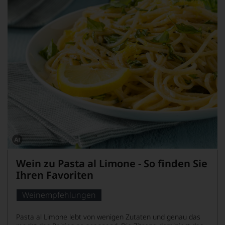
Dieses
Bild
Wein zu Pasta al Limone - So finden Sie
wurde
mithilfe
Ihren Favoriten
von
KI
verändert.
Weinempfehlungen
Pasta al Limone lebt von wenigen Zutaten und genau das