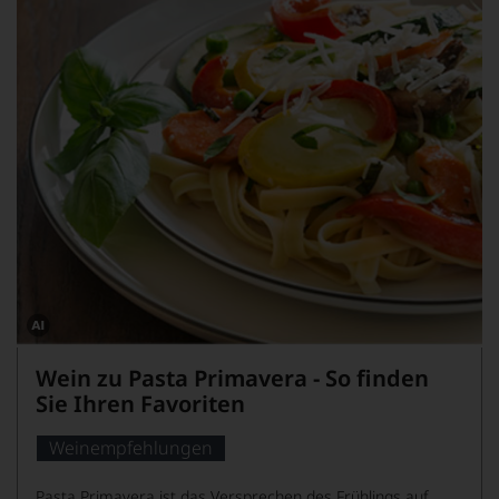
Dieses
Bild
Wein zu Pasta Primavera - So finden
wurde
mithilfe
Sie Ihren Favoriten
von
KI
verändert.
Weinempfehlungen
Pasta Primavera ist das Versprechen des Frühlings auf