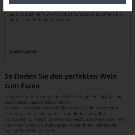
Lasagne ist kein schnelles Alltagsgericht. Wer sie richtig
macht, investiert Zeit, Sorgfalt und gute Zutaten. Da lohnt
es sich, auch beim Wein nicht das Erstbeste zu öffnen. Mit
dem richtigen Begleiter wird aus...
MEHR LESEN
So finden Sie den perfekten Wein
zum Essen
Die perfekte Kombination aus Wein und Speisen sorgt für ein
besonderes Geschmackserlebnis.
In dieser Kategorie erfahren Sie, welcher Wein zu welchem
Gericht passt – einfach erklärt und direkt anwendbar.
Ob Rotwein zu Fleisch, Weißwein zu Fisch oder Rosé zu leichten
Gerichten: Unsere Empfehlungen helfen Ihnen, schnell den
passenden Wein zu finden.