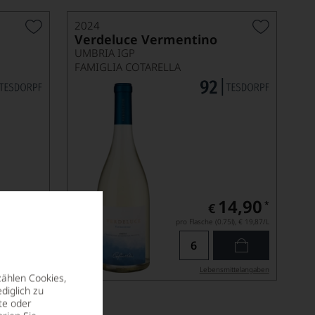
2024
Verdeluce Vermentino
UMBRIA IGP
FAMIGLIA COTARELLA
12,90
14,90
*
*
€
5l),
€ 17,20
/L
pro Flasche (0.75l),
€ 19,87
/L
ittel­angaben
Lebensmittel­angaben
zählen Cookies,
diglich zu
te oder