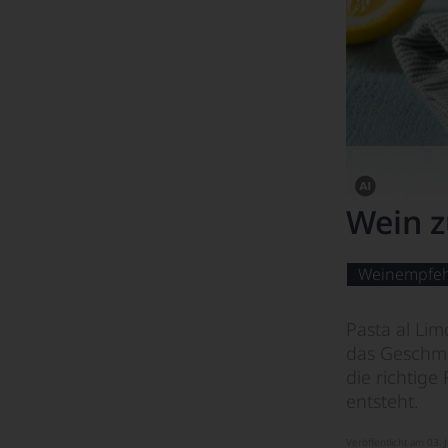
Dieses
Wein z
Bild
wurde
mithilfe
von
Weinempfe
KI
verändert.
Pasta al Li
das Geschma
die richtige
entsteht.
Veröffentlicht am 03. 