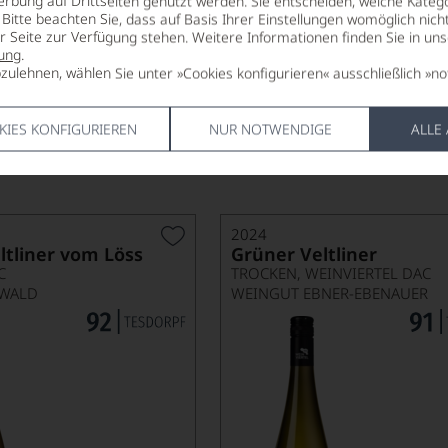
ative – Grüner Veltiner
erbung auf Drittseiten genutzt werden. Sie entscheiden, welche Katego
Bitte beachten Sie, dass auf Basis Ihrer Einstellungen womöglich nich
er Seite zur Verfügung stehen. Weitere Informationen finden Sie in un
eren Ansatz bevorzugt, findet im Grünen Veltliner eine übe
ung
.
 Pfeffernote setzen einen spannenden Kontrapunkt zur Zitr
zulehnen, wählen Sie unter »Cookies konfigurieren« ausschließlich »no
zeitig bringt er genug Frische mit, um das Gericht nicht zu b
uance mehr suchen.
KIES KONFIGURIEREN
NUR NOTWENDIGE
ALLE
2024
ltliner vom Löss
Grüner Veltliner
C
TROCKEN, WEINVIERTEL DAC
IWALD
WEINGUT EBNER-EBENAUER