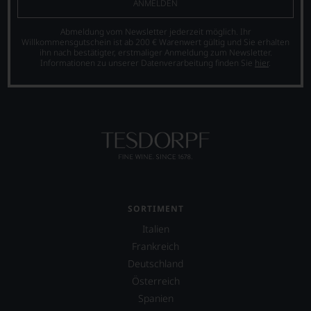
Großbritannien
ANMELDEN
ANBAUGEBIET
Islay
FLASCHENGRÖSSE
Abmeldung vom Newsletter jederzeit möglich. Ihr
Willkommensgutschein ist ab 200 € Warenwert gültig und Sie erhalten
0,7 L
ihn nach bestätigter, erstmaliger Anmeldung zum Newsletter.
ALKOHOLGEHALT
Informationen zu unserer Datenverarbeitung finden Sie
hier
.
48 % Vol.
ZUTATEN
Mit Farbstoff (Zuckerkulör)
SORTIMENT
Italien
Frankreich
Deutschland
Österreich
Spanien