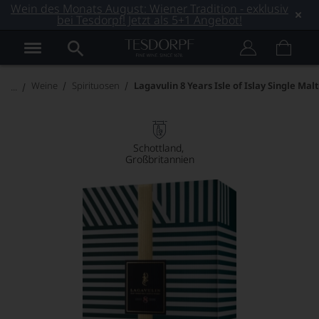
Wein des Monats August: Wiener Tradition - exklusiv
bei Tesdorpf! Jetzt als 5+1 Angebot!
Weine
Spirituosen
Lagavulin 8 Years Isle of Islay Single Mal
Schottland
Großbritannien