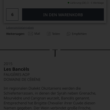
Lieferung (DE) 3 - 5 Werktage
IN DEN WARENKORB
Lebensmittel­angaben
Mail
Weitersagen:
Teilen
Empfehlen
2015
Les Bancèls
FAUGÈRES AOP
DOMAINE DE CÉBÈNE
Im regionalen Dialekt Okzitaniens werden die
Schieferterrassen, in denen der Syrah neben Grenache,
Mourvèdre und Carignan wurzelt, Bancèls genannt.
Entsprechend hat Brigitte Chevalier ihrer Cuvée diesen
Namen gegeben. Der Wein verbindet große Frische,