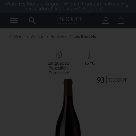
Wein des Monats August: Wiener Tradition - exklusiv
bei Tesdorpf! Jetzt als 5+1 Angebot!
Weine
Weinart
Rotweine
Les Bancèls
Languedoc-
16 °C
Roussillon
Frankreich