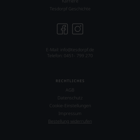
Karriere
Einschätzungen
einzelner
Tesdorpf Geschichte
Kritiker
verlassen
zu
müssen?
Unsere
Bewertungen
E-Mail: info@tesdorpf.de
spiegeln
Telefon: 0451- 799 270
das
Ergebnis
unserer
Expertenrunde
wider.
RECHTLICHES
Bitte
AGB
beachten
Sie
Datenschutz
auch
Cookie-Einstellungen
unsere
Impressum
untenstehenden
Bestellung widerrufen
Erläuterungen,
dann
wissen
Sie