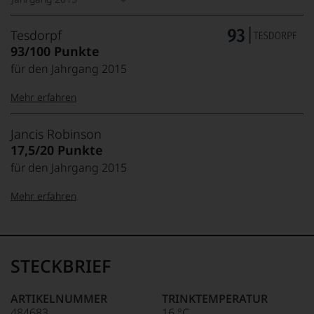
Tesdorpf
93/100 Punkte
für den Jahrgang 2015
Mehr erfahren
99–100 Punkte:
Tesdorpf
Jancis Robinson
Der
17,5/20 Punkte
Name
für den Jahrgang 2015
Tesdorpf
95–98 Punkte:
steht
Mehr erfahren
für
»Fine
90–94 Punkte:
Wine«,
20 Punkte:
Jancis
Exzellent,
für
absolut outstanding,
Robinson
die
Jahrhundertwein
Die
STECKBRIEF
edlen
85–89 Punkte:
1950
19 Punkte:
Top-Wein aus
Weine
in
Spitzenjahrgang
der
Cumbria
ARTIKELNUMMER
TRINKTEMPERATUR
Welt,
18
geborene
484683
16 °C