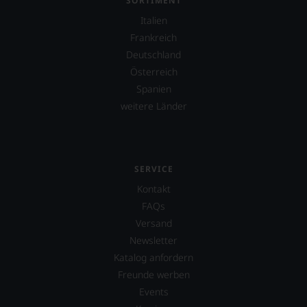
ergeben
SORTIMENT
sie
sich
eine
Italien
fundierte
wöchentliche
Frankreich
Bewertungen
Weinkolumne
jedes
Deutschland
in
einzelnen
der
Österreich
Weines.
renommierten
Spanien
Warum
»Financial
also
weitere Länder
Times«.
sollen
Sie
als
Kunde
des
SERVICE
Hauses
Kontakt
nicht
FAQs
davon
profitieren,
Versand
statt
Newsletter
an
Katalog anfordern
Stelle
sich
Freunde werben
nur
Events
auf