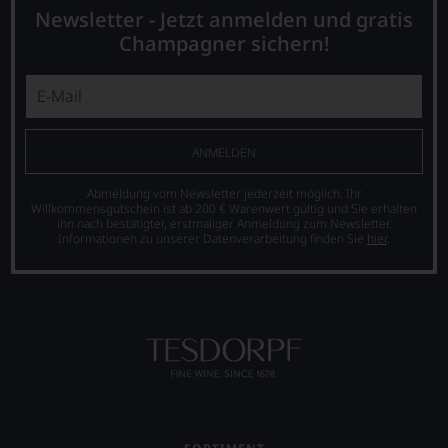
das
Newsletter - Jetzt anmelden und gratis
Für
Experten-
ihre
Champagner sichern!
und
Verdienste
Verkostungsteam
um
des
die
Hauses
Weinkritik
Tesdorpf,
erhielt
diskutieren
sie
ANMELDEN
leidenschaftlich,
die
aber
Ehrendoktorwürde
Abmeldung vom Newsletter jederzeit möglich. Ihr
konstruktiv
der
Willkommensgutschein ist ab 200 € Warenwert gültig und Sie erhalten
jeden
ihn nach bestätigter, erstmaliger Anmeldung zum Newsletter.
Open
Wein
Informationen zu unserer Datenverarbeitung finden Sie
hier
.
University
im
sowie
Hinblick
den
auf
»Order
Herkunft,
of
Stilistik,
the
Rebsortentypizität
British
und
Empire«.
Charakteristik.
Bis
Und
heute
daraus
schreibt