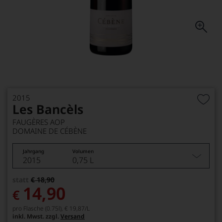
2015
Les Bancèls
FAUGÈRES AOP
DOMAINE DE CÉBÈNE
Jahrgang
Volumen
2015
0,75 L
statt
€ 18,90
14,90
€
pro Flasche (0.75l),
€ 19,87
/L
inkl. Mwst. zzgl.
Versand