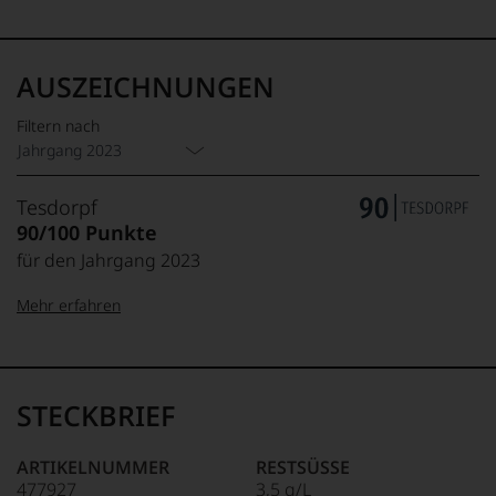
AUSZEICHNUNGEN
Filtern nach
Jahrgang 2023
Tesdorpf
90/100 Punkte
für den Jahrgang 2023
Mehr erfahren
99–100 Punkte:
Tesdorpf
Der
Name
STECKBRIEF
Tesdorpf
95–98 Punkte:
steht
für
ARTIKELNUMMER
RESTSÜSSE
»Fine
477927
3,5 g/L