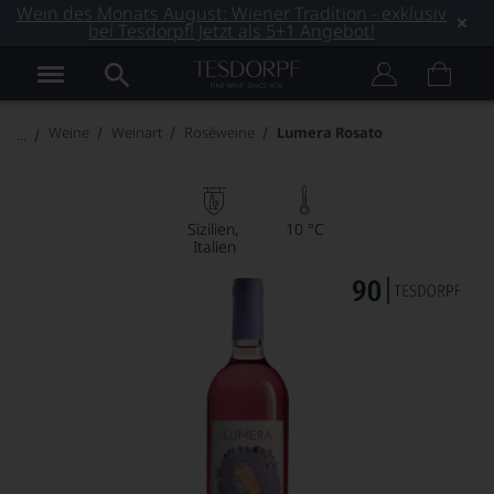
Wein des Monats August: Wiener Tradition - exklusiv
bei Tesdorpf! Jetzt als 5+1 Angebot!
Weine
Weinart
Roséweine
Lumera Rosato
Sizilien
10 °C
Italien