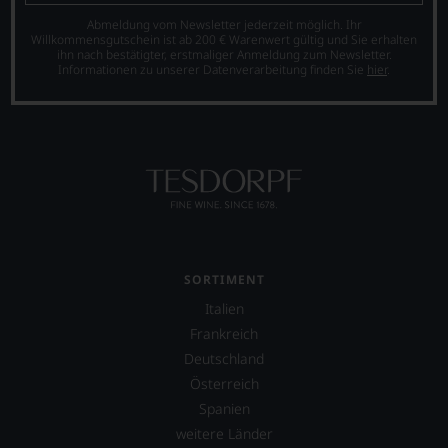
WERDEN
UNSERE
Abmeldung vom Newsletter jederzeit möglich. Ihr
Willkommensgutschein ist ab 200 € Warenwert gültig und Sie erhalten
WEINE
ihn nach bestätigter, erstmaliger Anmeldung zum Newsletter.
AUCH
Informationen zu unserer Datenverarbeitung finden Sie
hier
.
SELBST
BEWERTEN.
Wir,
das
Experten-
und
Verkostungsteam
des
Hauses
Tesdorpf,
SORTIMENT
diskutieren
leidenschaftlich,
Italien
aber
Frankreich
konstruktiv
jeden
Deutschland
Wein
Österreich
im
Spanien
Hinblick
auf
weitere Länder