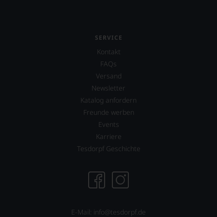
Herkunft,
Stilistik,
Rebsortentypizität
und
SERVICE
Charakteristik.
Und
Kontakt
daraus
FAQs
ergeben
sich
Versand
fundierte
Newsletter
Bewertungen
Katalog anfordern
jedes
Freunde werben
einzelnen
Weines.
Events
Warum
Karriere
also
Tesdorpf Geschichte
sollen
Sie
als
Kunde
des
Hauses
nicht
E-Mail: info@tesdorpf.de
davon