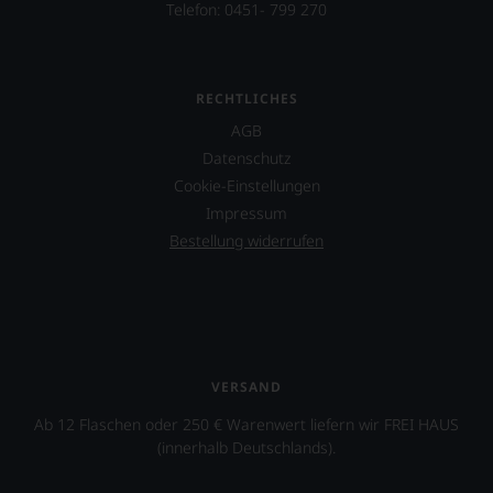
Telefon: 0451- 799 270
profitieren,
statt
an
Stelle
sich
RECHTLICHES
nur
AGB
auf
Datenschutz
Einschätzungen
einzelner
Cookie-Einstellungen
Kritiker
Impressum
verlassen
Bestellung widerrufen
zu
müssen?
Unsere
Bewertungen
spiegeln
das
Ergebnis
VERSAND
unserer
Expertenrunde
Ab 12 Flaschen oder 250 € Warenwert liefern wir FREI HAUS
wider.
(innerhalb Deutschlands).
Bitte
beachten