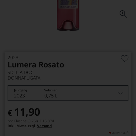
2023
Lumera Rosato
SICILIA DOC
DONNAFUGATA
Jahrgang
Volumen
2023
0,75 L
11,90
€
pro Flasche (0.75l),
€ 15,87
/L
inkl. Mwst. zzgl.
Versand
ausverkauft