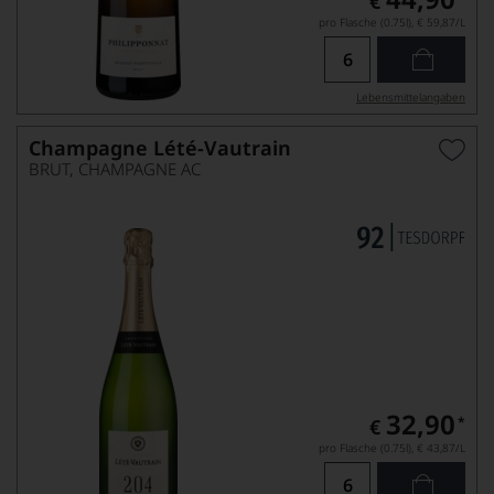
€
pro Flasche (0.75l),
€ 59,87
/L
Lebensmittel­angaben
Champagne Lété-Vautrain
BRUT, CHAMPAGNE AC
32,90
*
€
pro Flasche (0.75l),
€ 43,87
/L