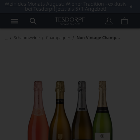
Wein des Monats August: Wiener Tradition - exklusiv
bei Tesdorpf! Jetzt als 5+1 Angebot!
Non-Vintage Champagner Klassiker
Schaumweine
Champagner