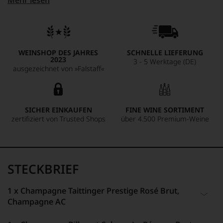
Mehr lesen
ein Nonvintage-Champagner sein kann zeigt die Brut
Réserve von Billecart-Salomon, die ungemein fein,
harmonisch und voller Esprit ist. Der vierte Champager ist
ein Beispiel für die Vielschichtigkeit in der Champagne
selbst, denn bis vor wenigen Jahren waren Winzer-
WEINSHOP DES JAHRES
SCHNELLE LIEFERUNG
Champagner von kleinen Familienbetrieben weitestgehend
2023
3 - 5 Werktage (DE)
unbekannt. Doch sie haben eine große Zukunft. Zum Glück,
ausgezeichnet von »Falstaff«
wie Lété-Vautrin beweißen.
SICHER EINKAUFEN
FINE WINE SORTIMENT
zertifiziert von Trusted Shops
über 4.500 Premium-Weine
STECKBRIEF
1 x Champagne Taittinger Prestige Rosé Brut,
Champagne AC