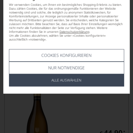
Wir verwenden Cookies, um Ihnen ein bestmögliches Shopping-Erlebnis zu bieten.
Dazu zählen Cookies, die für das ordnungsgemäße Funktionieren der Website
notwendig sind und solche, die lediglich zu anonymen Statistikzwecken, für
52,90
Komforteinstellungen, zur Anzeige personalisierter Inhalte oder personalisierter
*
€
Werbung auf Drittseiten genutzt werden. Sie entscheiden, welche Kategorien Sie
zulassen möchten. Bitte beachten Sie, dass auf Basis Ihrer Einstellungen womöglich
pro Flasche (0.75l),
€ 70,53
/L
nicht mehr alle Funktionalitäten der Seite zur Verfügung stehen. Weitere
Informationen finden Sie in unseren
Datenschutzerklärung
.
Um alle Cookies abzulehnen, wählen Sie unter »Cookies konfigurieren«
ausschließlich »notwendig«.
Lebensmittel­angaben
COOKIES KONFIGURIEREN
Champagne Philipponnat Réserve
Perpetuelle
NUR NOTWENDIGE
BRUT, CHAMPAGNE AC
ALLE AUSWÄHLEN
44,90
*