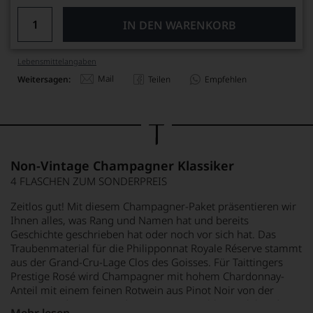
IN DEN WARENKORB
Lebensmittel­angaben
Mail
Weitersagen:
Teilen
Empfehlen
Non-Vintage Champagner Klassiker
4 FLASCHEN ZUM SONDERPREIS
Zeitlos gut! Mit diesem Champagner-Paket präsentieren wir
Ihnen alles, was Rang und Namen hat und bereits
Geschichte geschrieben hat oder noch vor sich hat. Das
Traubenmaterial für die Philipponnat Royale Réserve stammt
aus der Grand-Cru-Lage Clos des Goisses. Für Taittingers
Prestige Rosé wird Champagner mit hohem Chardonnay-
Anteil mit einem feinen Rotwein aus Pinot Noir von der
Montagne de Reims und aus Ricey vermählt. Wie lebendig