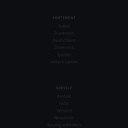
zu
müssen?
Unsere
SORTIMENT
Bewertungen
Italien
spiegeln
das
Frankreich
Ergebnis
Deutschland
unserer
Österreich
Expertenrunde
wider.
Spanien
Bitte
weitere Länder
beachten
Sie
auch
unsere
untenstehenden
SERVICE
Erläuterungen,
Kontakt
dann
wissen
FAQs
Sie
Versand
dank
Newsletter
unserer
Bewertungen
Katalog anfordern