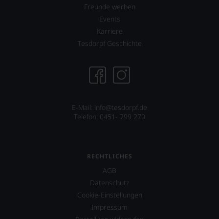
stets,
Freunde werben
was
Events
für
einen
Karriere
Wein
Tesdorpf Geschichte
Sie
hier
genießen
können.
Natürlich
müssen
E-Mail: info@tesdorpf.de
Sie
Telefon: 0451- 799 270
in
Zukunft
auf
R.
Parker
RECHTLICHES
&
AGB
Co,
Datenschutz
nicht
verzichten,
Cookie-Einstellungen
aber
Impressum
Sie