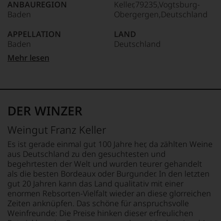
ANBAUREGION
Keller,79235,Vogtsburg-
Das
Baden
Obergergen,Deutschland
dokumentieren
wir
APPELLATION
LAND
auch
Baden
Deutschland
und
gerade
Mehr lesen
mit
REBSORTEN
FLASCHENGRÖSSE
Bewertungen
Spätburgunder
0,75 L
und
Medaillen
TRINKTEMPERATUR
GESCHMACK
renommierter
16 °C
trocken
DER WINZER
Weinjournalisten
oder
ALKOHOLGEHALT
Weingut Franz Keller
Fachpublikationen
13 % Vol.
in
Es ist gerade einmal gut 100 Jahre her, da zählten Weine
unseren
aus Deutschland zu den gesuchtesten und
Aussendungen
begehrtesten der Welt und wurden teurer gehandelt
oder
als die besten Bordeaux oder Burgunder. In den letzten
in
gut 20 Jahren kann das Land qualitativ mit einer
unserem
enormen Rebsorten-Vielfalt wieder an diese glorreichen
Webshop,
Zeiten anknüpfen. Das schöne für anspruchsvolle
um
zu
Weinfreunde: Die Preise hinken dieser erfreulichen