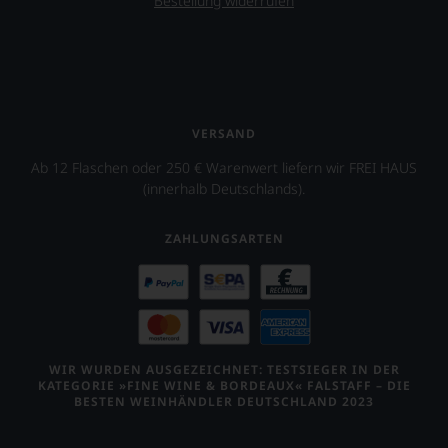
Bestellung widerrufen
finden
fortan
an
jedem
Wein
auch
unsere
VERSAND
Tesdorpf-
Bewertung.
Ab 12 Flaschen oder 250 € Warenwert liefern wir FREI HAUS
Wir
(innerhalb Deutschlands).
beurteilen
unsere
Weine
ZAHLUNGSARTEN
nach
dem
bekannten
und
bewährten
100-
Punkte-
WIR WURDEN AUSGEZEICHNET: TESTSIEGER IN DER
System.
KATEGORIE »FINE WINE & BORDEAUX« FALSTAFF – DIE
BESTEN WEINHÄNDLER DEUTSCHLAND 2023
Wir
freuen
uns