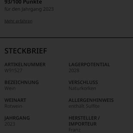
93/100 Punkte
für den Jahrgang 2023
Mehr erfahren
99–100 Punkte:
Tesdorpf
Der
Name
STECKBRIEF
Tesdorpf
95–98 Punkte:
steht
für
ARTIKELNUMMER
LAGERPOTENTIAL
»Fine
W91527
2028
90–94 Punkte:
Wine«,
für
BEZEICHNUNG
VERSCHLUSS
die
Wein
Naturkorken
edlen
85–89 Punkte:
Weine
WEINART
ALLERGENHINWEIS
der
Rotwein
enthält Sulfite
Welt,
wie
JAHRGANG
HERSTELLER /
kaum
2023
IMPORTEUR
Unter 85 Punkte:
ein
Franz
anderer.