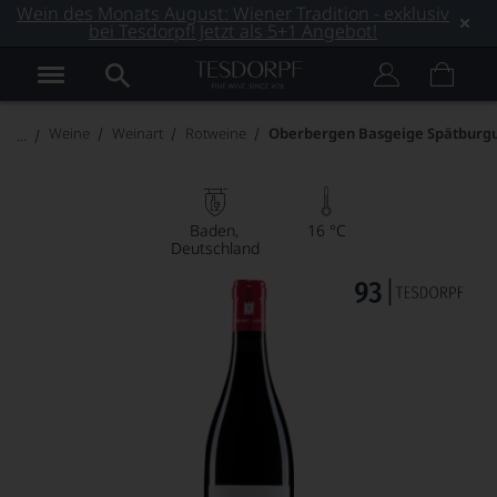
Wein des Monats August: Wiener Tradition - exklusiv
bei Tesdorpf! Jetzt als 5+1 Angebot!
Weine
Weinart
Rotweine
Oberbergen Basgeige Spätburg
Baden
16 °C
Deutschland