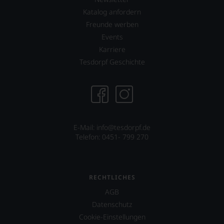
freuen
Katalog anfordern
uns
sehr
Freunde werben
Ihnen
Events
auf
Karriere
diesem
Weg
Tesdorpf Geschichte
eine
weitere
Hilfe
an
die
Hand
geben
E-Mail: info@tesdorpf.de
zu
Telefon: 0451- 799 270
können,
den
richtigen
Wein
RECHTLICHES
zu
AGB
finden.
Datenschutz
Cookie-Einstellungen