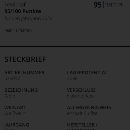
Tesdorpf
95/100 Punkte
für den Jahrgang 2022
Mehr erfahren
99–100 Punkte:
Tesdorpf
Der
Name
STECKBRIEF
Tesdorpf
95–98 Punkte:
steht
für
ARTIKELNUMMER
LAGERPOTENTIAL
»Fine
536017
2038
90–94 Punkte:
Wine«,
für
BEZEICHNUNG
VERSCHLUSS
die
Wein
Naturkorken
edlen
85–89 Punkte:
Weine
WEINART
ALLERGENHINWEIS
der
Weißwein
enthält Sulfite
Welt,
wie
JAHRGANG
HERSTELLER /
kaum