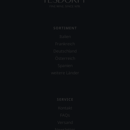
aber
Sie
finden
fortan
an
jedem
SORTIMENT
Wein
Italien
auch
Frankreich
unsere
Tesdorpf-
Deutschland
Bewertung.
Österreich
Wir
Spanien
beurteilen
unsere
weitere Länder
Weine
nach
dem
bekannten
und
SERVICE
bewährten
Kontakt
100-
FAQs
Punkte-
System.
Versand
Wir
Newsletter