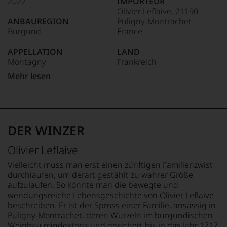
2022
IMPORTEUR
Unter 85 Punkte:
ein
Olivier Leflaive, 21190
anderer.
ANBAUREGION
Puligny-Montrachet -
Das
Burgund
France
dokumentieren
wir
APPELLATION
LAND
auch
Montagny
Frankreich
und
gerade
Mehr lesen
mit
REBSORTEN
FLASCHENGRÖSSE
Bewertungen
100% Chardonnay
0,75 L
und
Medaillen
TRINKTEMPERATUR
GESCHMACK
renommierter
10 °C
trocken
DER WINZER
Weinjournalisten
oder
ALKOHOLGEHALT
Olivier Leflaive
Fachpublikationen
13 % Vol.
in
Vielleicht muss man erst einen zünftigen Familienzwist
unseren
durchlaufen, um derart gestählt zu wahrer Größe
Aussendungen
aufzulaufen. So könnte man die bewegte und
oder
wendungsreiche Lebensgeschichte von Olivier Leflaive
in
beschreiben. Er ist der Spross einer Familie, ansässig in
unserem
Puligny-Montrachet, deren Wurzeln im burgundischen
Webshop,
Weinbau mindestens und gesichert bis in das Jahr 1717
um