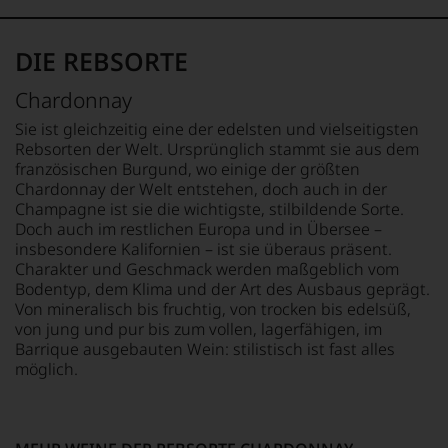
fundierte
Bewertungen
jedes
DIE REBSORTE
einzelnen
Weines.
Chardonnay
Warum
also
Sie ist gleichzeitig eine der edelsten und vielseitigsten
sollen
Rebsorten der Welt. Ursprünglich stammt sie aus dem
Sie
französischen Burgund, wo einige der größten
als
Chardonnay der Welt entstehen, doch auch in der
Kunde
Champagne ist sie die wichtigste, stilbildende Sorte.
des
Doch auch im restlichen Europa und in Übersee –
Hauses
insbesondere Kalifornien – ist sie überaus präsent.
nicht
Charakter und Geschmack werden maßgeblich vom
davon
Bodentyp, dem Klima und der Art des Ausbaus geprägt.
profitieren,
statt
Von mineralisch bis fruchtig, von trocken bis edelsüß,
an
von jung und pur bis zum vollen, lagerfähigen, im
Stelle
Barrique ausgebauten Wein: stilistisch ist fast alles
sich
möglich.
nur
auf
Einschätzungen
einzelner