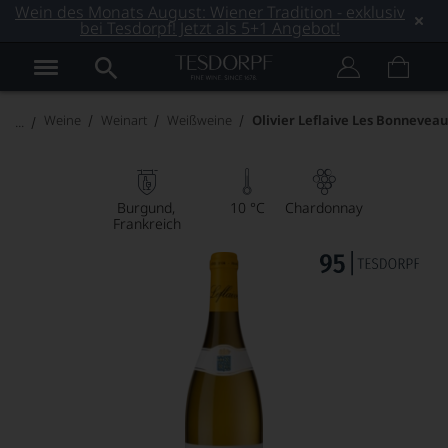
Wein des Monats August: Wiener Tradition - exklusiv
bei Tesdorpf! Jetzt als 5+1 Angebot!
Weine
Weinart
Weißweine
Olivier Leflaive Les Bonnevea
Burgund
10 °C
Chardonnay
Frankreich