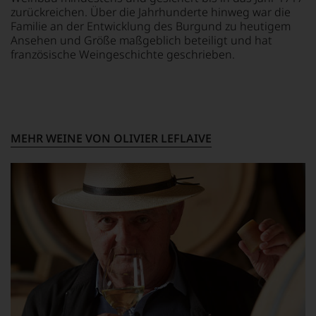
zu
zurückreichen. Über die Jahrhunderte hinweg war die
unterstreichen,
Familie an der Entwicklung des Burgund zu heutigem
auf
Ansehen und Größe maßgeblich beteiligt und hat
welch
französische Weingeschichte geschrieben.
hohem
Niveau
sich
unsere
Weinselektion
bewegt.
MEHR WEINE VON OLIVIER LEFLAIVE
Das
aber
genügt
uns
nicht
mehr.
Wir
haben
festgestellt,
dass
manch
eine
Bewertung