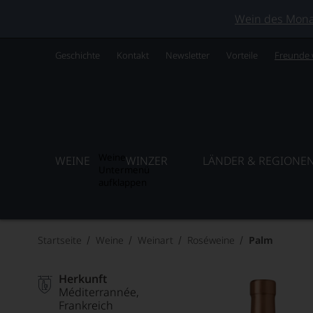
Wein des Monats
Geschichte
Kontakt
Newsletter
Vorteile
Freunde
Weine
WEINE
WINZER
LÄNDER & REGIONE
Untermenü
aufklappen
Startseite
Weine
Weinart
Roséweine
Palm
Herkunft
Méditerrannée
Frankreich