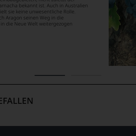
arnacha bekannt ist. Auch in Australien
ellt,
ielt sie keine unwesentliche Rolle.
ch Aragon seinen Weg in die
in die Neue Welt weitergezogen
tung
llziehbar
geht.
m
EFALLEN
ossen:
EN