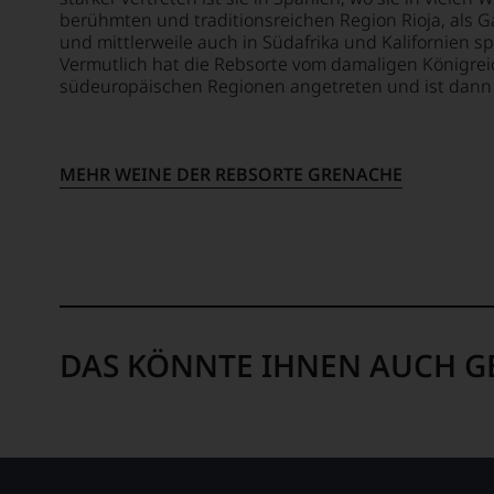
haben
berühmten und traditionsreichen Region Rioja, als G
festgest
und mittlerweile auch in Südafrika und Kalifornien sp
Vermutlich hat die Rebsorte vom damaligen Königrei
dass
südeuropäischen Regionen angetreten und ist dann 
manch
eine
Bewer
schwer
MEHR WEINE DER REBSORTE GRENACHE
nachvo
ist
oder
am
Wein
vorbei
Aus
diese
DAS KÖNNTE IHNEN AUCH G
Grund
haben
wir
beschl
WIR
WERD