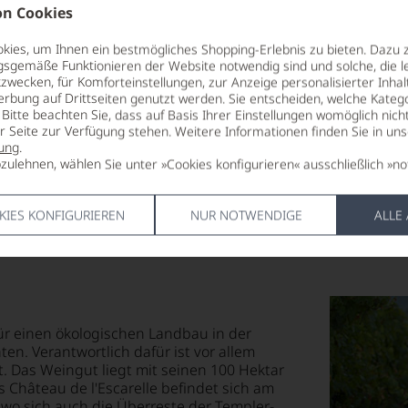
enthält Sulfite
KOHLENHY
n Cookies
0 g
HERSTELLER / IMPORTEUR
davon Zucke
ies, um Ihnen ein bestmögliches Shopping-Erlebnis zu bieten. Dazu 
85 Punkte:
r.
R
Château de l'Escarelle, 83170
EIWEISS
gsgemäße Funktionieren der Website notwendig sind und solche, die le
zwecken, für Komforteinstellungen, zur Anzeige personalisierter Inhal
La Celle - France
0 g
erbung auf Drittseiten genutzt werden. Sie entscheiden, welche Katego
SALZ
entieren
Bitte beachten Sie, dass auf Basis Ihrer Einstellungen womöglich nich
LAND
0 g
er Seite zur Verfügung stehen. Weitere Informationen finden Sie in un
Frankreich
ung
.
zulehnen, wählen Sie unter »Cookies konfigurieren« ausschließlich »no
FLASCHENGRÖSSE
e
0,75 L
KIES KONFIGURIEREN
NUR NOTWENDIGE
ALLE
tungen
len
ierter
urnalisten
ür einen ökologischen Landbau in der
blikationen
ten. Verantwortlich dafür ist vor allem
 Das Weingut liegt mit seinen 100 Hektar
en
 Château de l'Escarelle befindet sich am
ndungen
wo sich auch die Überreste der Templer-