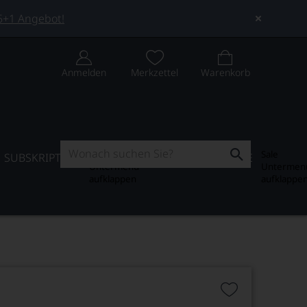
 5+1 Angebot!
Anmelden
Merkzettel
Warenkorb
Subskription
Sale
SUBSKRIPTION
WEIN-JOURNAL
SALE
Untermenü
Untermen
aufklappen
aufklappe