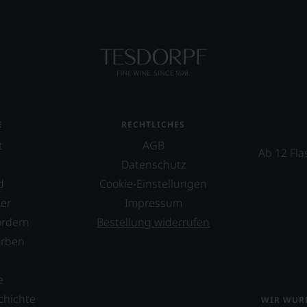
E
T
TEN.
en-
E
RECHTLICHES
t
AGB
tungsteam
Ab 12 Fla
Datenschutz
s
d
Cookie-Einstellungen
pf,
er
Impressum
eren
chaftlich,
ordern
Bestellung widerrufen
erben
ktiv
s
e
chichte
WIR WURD