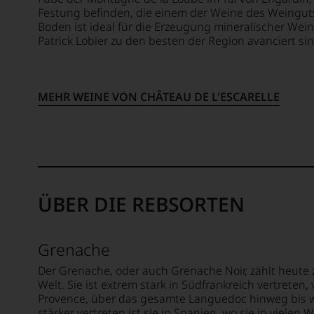
oder
Festung befinden, die einem der Weine des Weingut
in
Boden ist ideal für die Erzeugung mineralischer Wei
unser
Patrick Lobier zu den besten der Region avanciert sin
Websh
um
zu
unters
MEHR WEINE VON CHÂTEAU DE L'ESCARELLE
auf
welch
hohe
Niveau
sich
unsere
Weinse
ÜBER DIE REBSORTEN
bewegt
Das
aber
Grenache
genüg
uns
Der Grenache, oder auch Grenache Noir, zählt heute
nicht
Welt. Sie ist extrem stark in Südfrankreich vertreten
mehr.
Provence, über das gesamte Languedoc hinweg bis w
Wir
stärker vertreten ist sie in Spanien, wo sie in vielen