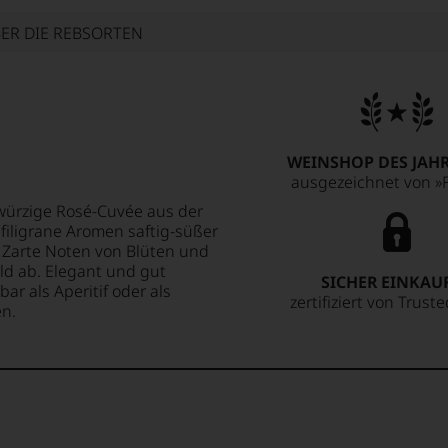
ER DIE REBSORTEN
WEINSHOP DES JAHR
ausgezeichnet von »F
, würzige Rosé-Cuvée aus der
 filigrane Aromen saftig-süßer
 Zarte Noten von Blüten und
d ab. Elegant und gut
SICHER EINKAU
ar als Aperitif oder als
zertifiziert von Trust
en.