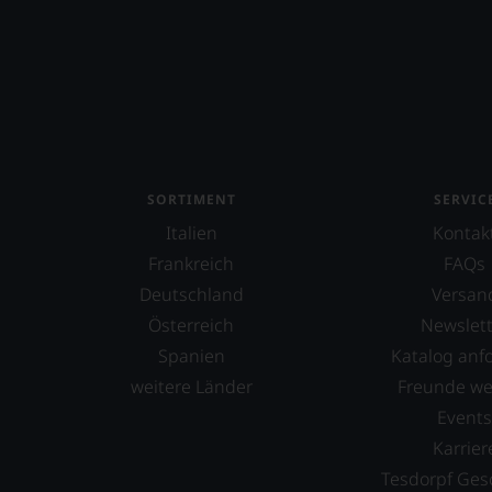
UNSER
WEINE
AUCH
SELBS
BEWER
Wir,
das
Expert
SORTIMENT
SERVIC
und
Italien
Kontak
Verkos
des
Frankreich
FAQs
Hause
Deutschland
Versan
Tesdor
Österreich
Newslett
diskuti
leidens
Spanien
Katalog anf
aber
weitere Länder
Freunde w
konstru
Event
jeden
Wein
Karrier
im
Tesdorpf Ges