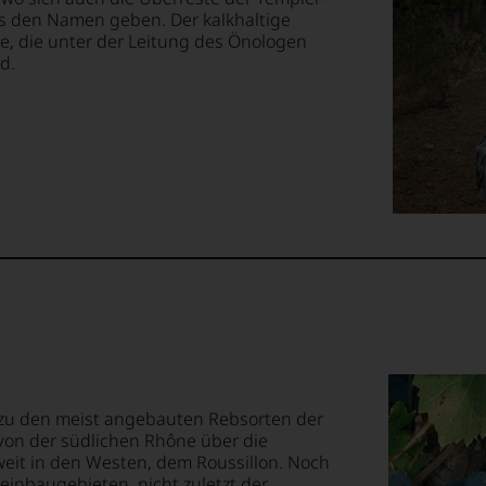
s den Namen geben. Der kalkhaltige
ne, die unter der Leitung des Önologen
em
d.
op,
treichen,
m
lektion
.
t
 zu den meist angebauten Rebsorten der
, von der südlichen Rhône über die
eit in den Westen, dem Roussillon. Noch
 Weinbaugebieten, nicht zuletzt der