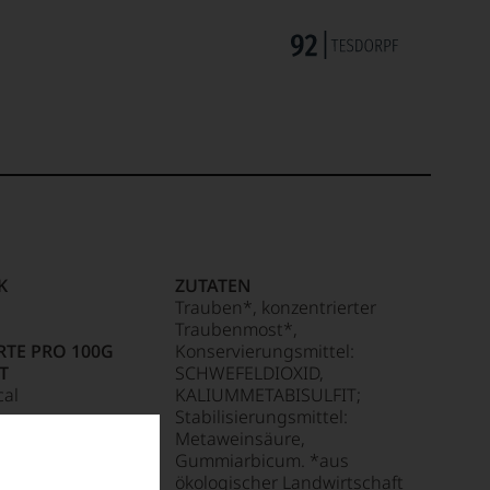
K
ZUTATEN
Trauben*, konzentrierter
Traubenmost*,
TE PRO 100G
Konservierungsmittel:
T
SCHWEFELDIOXID,
cal
KALIUMMETABISULFIT;
Stabilisierungsmittel:
Metaweinsäure,
tigte Fettsäuren: 0
Gummiarbicum. *aus
ökologischer Landwirtschaft