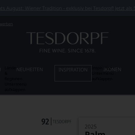
 August: Wiener Tradition - exklusiv bei Tesdorpf! Jetzt als
 werben
Länder
Inspiration
N
NEUHEITEN
IKONEN
INSPIRATION
&
Untermenü
Regionen
aufklappen
Untermenü
aufklappen
2025
Palm