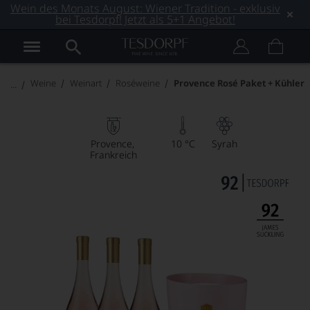
Wein des Monats August: Wiener Tradition - exklusiv
bei Tesdorpf! Jetzt als 5+1 Angebot!
Weine
Weinart
Roséweine
Provence Rosé Paket + Kühler
Provence
10 °C
Syrah
Frankreich