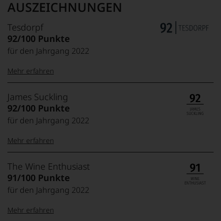
AUSZEICHNUNGEN
Tesdorpf
92/100 Punkte
für den Jahrgang 2022
Mehr erfahren
99–100 Punkte:
Tesdorpf
James Suckling
Der
92/100 Punkte
Name
für den Jahrgang 2022
Tesdorpf
95–98 Punkte:
steht
Mehr erfahren
für
»Fine
90–94 Punkte:
Wine«,
100-95 Punkte:
James
The Wine Enthusiast
für
Suckling
91/100 Punkte
die
Der
edlen
für den Jahrgang 2022
85–89 Punkte:
Amerikaner
90 Punkte und
Weine
James
mehr:
der
Mehr erfahren
Suckling,
Welt,