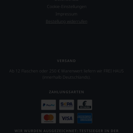
Juden,
Cookie-Einstellungen
Muslimen
Impressum
und
Christen
Bestellung widerrufen
unterstützen
soll.
Hierfür
wird
ein
Wein
aus
VERSAND
Trauben
Ab 12 Flaschen oder 250 € Warenwert liefern wir FREI HAUS
internationaler
(innerhalb Deutschlands).
Herkünfte
wie
Ungarn,
ZAHLUNGSARTEN
Slowenien,
Mexiko
oder
Kalifornien
cuvétiert.
WIR WURDEN AUSGEZEICHNET: TESTSIEGER IN DER