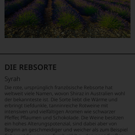
entstanden.
aber
Einschätzungen
Darüber
auch
einzelner
hinaus
über
Kritiker
vergibt
Australien,
verlassen
der
Neuseeland
zu
Wine
und
müssen?
Enthusiast
Amerika.
Unsere
Awards
Der
Bewertungen
auf
Zigarrenliebhaber
spiegeln
seinen
Suckling
das
»Wine
schrieb
Ergebnis
DIE REBSORTE
Star
auch
unserer
Awards«.
nebenbei
Expertenrunde
Syrah
für
wider.
Mit
die
Bitte
Spannung
Die rote, ursprünglich französische Rebsorte hat
Zeitschrift
beachten
erwartet
weltweit viele Namen, wovon Shiraz in Australien wohl
Cigar
Sie
wird
der bekannteste ist. Die Sorte liebt die Wärme und
Afficionado
auch
auch
erbringt tiefdunkle, tanninreiche Rotweine mit
und
unsere
die
intensiven und vielfältigen Aromen wie schwarzer
veröffentlichte
untenstehenden
Jahresbestenliste
Pfeffer, Pflaumen und Schokolade. Die Weine besitzen
Bücher,
Erläuterungen,
»Top
ein hohes Alterungspotenzial, sind dabei aber von
etwa
dann
100«,
Beginn an geschmeidiger und weicher als zum Beispiel
über
wissen
die