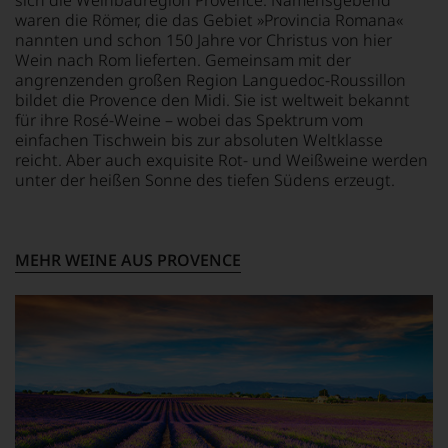
Journalisten.
und
ergeben
waren die Römer, die das Gebiet »Provincia Romana«
Die
Italien
sich
nannten und schon 150 Jahre vor Christus von hier
Verkostungen
entdeckte.
fundierte
Wein nach Rom lieferten. Gemeinsam mit der
und
Ab
Bewertungen
Bewertungen
angrenzenden großen Region Languedoc-Roussillon
1985
jedes
werden
leitete
bildet die Provence den Midi. Sie ist weltweit bekannt
einzelnen
von
er
für ihre Rosé-Weine – wobei das Spektrum vom
Weines.
namhaften
das
Warum
einfachen Tischwein bis zur absoluten Weltklasse
Weinfachleuten
Europa-
also
reicht. Aber auch exquisite Rot- und Weißweine werden
vorgenommen.
Büro
sollen
unter der heißen Sonne des tiefen Südens erzeugt.
So
des
Sie
ist
Wine
als
eine
Spectators.
Kunde
enorme
Seinen
des
MEHR WEINE AUS PROVENCE
Weindatenbank
Schwerpunkt
Hauses
voller
bildeten
nicht
Beschreibungen
die
davon
und
Weine
profitieren,
Bewertungen
aus
statt
mit
Bordeaux
an
weit
und
Stelle
über
Italien,
sich
100.000
er
nur
Einträgen
schrieb
auf