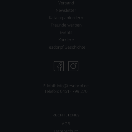
ab
Versand
über
80
dessen
Newsletter
Punkten.
Projekt
Katalog anfordern
eines
Freunde werben
Weinguts
Events
in
Arizona.
Karriere
Ebenfalls
Tesdorpf Geschichte
unterstützt
er
das
Projekt
»One
World
E-Mail: info@tesdorpf.de
One
Telefon: 0451- 799 270
Wine«,
das
vor
allen
Dingen
RECHTLICHES
das
AGB
Miteinander
von
Datenschutz